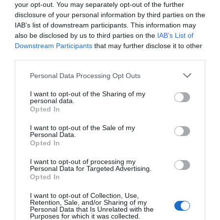
your opt-out. You may separately opt-out of the further
con il monolocale Murex.
disclosure of your personal information by third parties on the
Per i mesi freddi l'appartamento è dotato di impianto di riscaldamento,
IAB’s list of downstream participants. This information may
mentre nei mesi caldi di un impianto di climatizzazione.
also be disclosed by us to third parties on the
IAB’s List of
Camere disponibili: Monolocale per 2 persone, Bilocale per 3 persone.
Downstream Participants
that may further disclose it to other
third parties.
Personal Data Processing Opt Outs
Servizi Inclusi nel prezzo
I want to opt-out of the Sharing of my
Accettati Animali Piccola Taglia
Ascensore
personal data.
Caratteristiche dell'hotel
Connessione ad Internet
Informazioni Turistiche
Opted In
Parcheggio Interno non Coperto
Personale Multilingua
Fronte Mare
Gay Friendly
Pesca
Solarium
I want to opt-out of the Sale of my
Ristrutturato recentemente
Terrazza
Personal Data.
Spiaggia Privata
Opted In
Vista Panoramica
I want to opt-out of processing my
Personal Data for Targeted Advertising.
Opted In
I want to opt-out of Collection, Use,
Retention, Sale, and/or Sharing of my
Personal Data that Is Unrelated with the
Purposes for which it was collected.