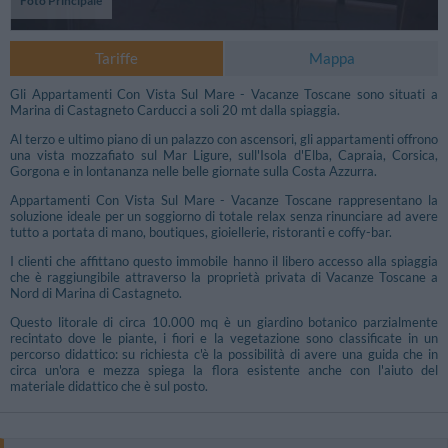
Foto Principale
Tariffe
Mappa
Gli Appartamenti Con Vista Sul Mare - Vacanze Toscane sono situati a
Marina di Castagneto Carducci a soli 20 mt dalla spiaggia.
Al terzo e ultimo piano di un palazzo con ascensori, gli appartamenti offrono
una vista mozzafiato sul Mar Ligure, sull'Isola d'Elba, Capraia, Corsica,
Gorgona e in lontananza nelle belle giornate sulla Costa Azzurra.
Appartamenti Con Vista Sul Mare - Vacanze Toscane rappresentano la
soluzione ideale per un soggiorno di totale relax senza rinunciare ad avere
tutto a portata di mano, boutiques, gioiellerie, ristoranti e coffy-bar.
I clienti che affittano questo immobile hanno il libero accesso alla spiaggia
che è raggiungibile attraverso la proprietà privata di Vacanze Toscane a
Nord di Marina di Castagneto.
Questo litorale di circa 10.000 mq è un giardino botanico parzialmente
recintato dove le piante, i fiori e la vegetazione sono classificate in un
percorso didattico: su richiesta c'è la possibilità di avere una guida che in
circa un'ora e mezza spiega la flora esistente anche con l'aiuto del
materiale didattico che è sul posto.