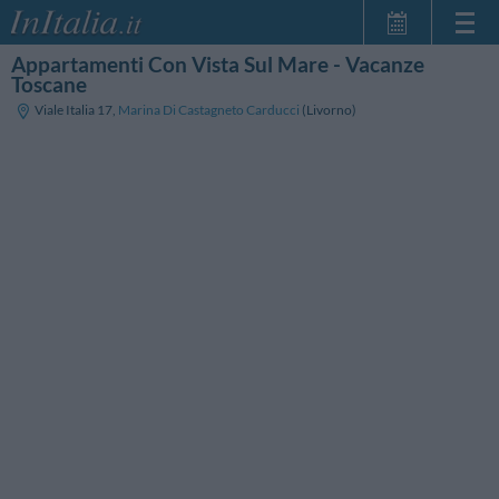
Appartamenti Con Vista Sul Mare - Vacanze
Home Page
Toscane
Le mie Prenotazioni
Viale Italia 17
,
Marina Di Castagneto Carducci
(Livorno)
InItalia Club
Lingua