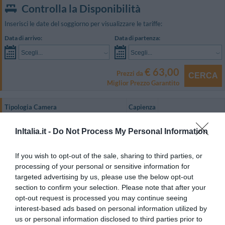
Controlla la Disponibilità
Inserisci le date del soggiorno per visualizzare le tariffe:
Data di arrivo:
Data di partenza:
Scegli...
Scegli...
€ 63,00
Prezzi da
CERCA
Miglior Prezzo Garantito
Tipologia Camera
Capienza
Monolocale per 2 persone
2
MOSTRA TARIFFE
InItalia.it -
Do Not Process My Personal Information
Bilocale per 3 persone
3
MOSTRA TARIFFE
If you wish to opt-out of the sale, sharing to third parties, or
L'appartamento Nautilus dispone di bagno molto grande con doccia e
processing of your personal or sensitive information for
lavatrice, camera con letto matrimoniale, letto singolo, armadio con ferro e
targeted advertising by us, please use the below opt-out
asse da stiro, terrazzo sul mare con un tavolino in pietra e due sdraio, sala
da pranzo con tavolo e due poltrone letto, angolo cottura con tutto il
section to confirm your selection. Please note that after your
necessario per cucinare (forno a gas, fornelli a gas, frigorifero con freezer,
opt-out request is processed you may continue seeing
tostapane, macchina da caffè, lavastoviglie), un altro terrazzo con un
interest-based ads based on personal information utilized by
tavolino di pietra, sedie in ferro battuto e un ombrellone.
us or personal information disclosed to third parties prior to
Su richiesta l'appartamento Nautilus può essere messo in comunicazione