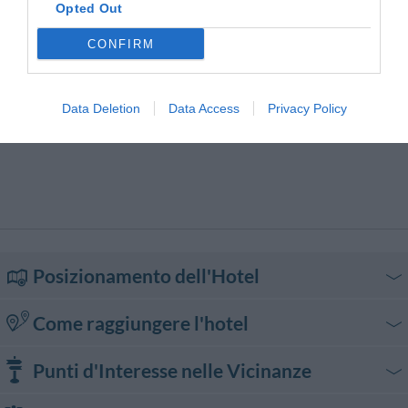
Opted Out
CONFIRM
Data Deletion
Data Access
Privacy Policy
Posizionamento dell'Hotel
Come raggiungere l'hotel
In auto
Punti d'Interesse nelle Vicinanze
Dalla Superstrada Aurelia prendere l’uscita per Donoratico. Giunti alla
rotonda seguire l’indicazione per Donoratico. Oltrepassare il cavalcavia