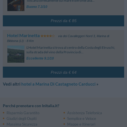
Toscana direttamente sul mare e difronte alla...
Buono 7.3/10
Prezzi da € 85
Hotel Marinetta
via dei Cavalleggeri Nord 3
,
Marina di
Bibbona (LI)
- 8 Km
L'Hotel Marinetta si trova al centro della Costa degli Etruschi,
sulla strada del vino della Provincia di...
Eccellente 9.1/10
Prezzi da € 64
Vedi altri
hotel a Marina Di Castagneto Carducci
»
Perché prenotare con InItalia.it?
Risparmio Garantito
Assistenza Telefonica
Giudizi degli Ospiti
Semplice e Veloce
Massima Sicurezza
Mappe e Itinerari