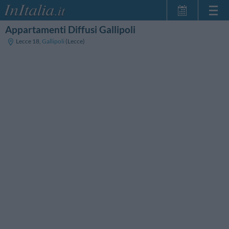
Appartamenti Diffusi Gallipoli
Home Page
Lecce 18
,
Gallipoli
(Lecce)
Le mie Prenotazioni
InItalia Club
Lingua