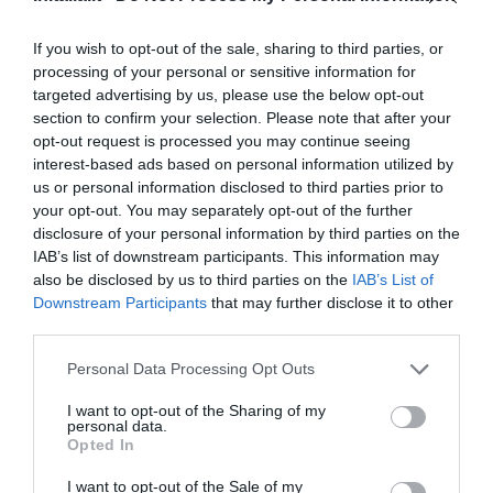
Trilocale per 4 Persone - Via Machiavelli
4
MOSTRA TARIFFE
If you wish to opt-out of the sale, sharing to third parties, or
24/26/28
processing of your personal or sensitive information for
Trilocale per 5 Persone - Via Mimose 64
targeted advertising by us, please use the below opt-out
5
MOSTRA TARIFFE
Gallipoli
section to confirm your selection. Please note that after your
opt-out request is processed you may continue seeing
Trilocale per 6 Persone - via Rosmini 8
6
MOSTRA TARIFFE
interest-based ads based on personal information utilized by
Gallipoli
us or personal information disclosed to third parties prior to
Trilocale per 8 Persone - Via D'Angiò 38
your opt-out. You may separately opt-out of the further
8
MOSTRA TARIFFE
Gallipoli
disclosure of your personal information by third parties on the
IAB’s list of downstream participants. This information may
Appartamento per 4 Persone - Via
4
MOSTRA TARIFFE
also be disclosed by us to third parties on the
IAB’s List of
Castriota 32/34 Gallipoli
Downstream Participants
that may further disclose it to other
third parties.
Appartamento per 6 Persone - Via dei
6
MOSTRA TARIFFE
Ginepri Gallipoli
Personal Data Processing Opt Outs
Appartamento per 8 Persone - Via Villini
8
MOSTRA TARIFFE
2 Gallipoli
I want to opt-out of the Sharing of my
personal data.
Opted In
Gli appartamenti hanno tutti arredi moderni e si trovano all'interno di
villette a schiera o condomini di recente costruzione o ristrutturati. La
I want to opt-out of the Sale of my
maggior parte di loro dispone di aria condizionata e posto auto. I più grandi