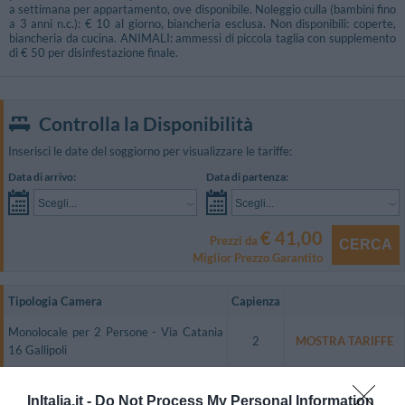
a settimana per appartamento, ove disponibile. Noleggio culla (bambini fino
a 3 anni n.c.): € 10 al giorno, biancheria esclusa. Non disponibili: coperte,
biancheria da cucina. ANIMALI: ammessi di piccola taglia con supplemento
di € 50 per disinfestazione finale.
Controlla la Disponibilità
Inserisci le date del soggiorno per visualizzare le tariffe:
Data di arrivo:
Data di partenza:
Scegli...
Scegli...
€ 41,00
Prezzi da
CERCA
Miglior Prezzo Garantito
Tipologia Camera
Capienza
Monolocale per 2 Persone - Via Catania
2
MOSTRA TARIFFE
16 Gallipoli
Bilocale per 3 Persone - Lungomare
3
MOSTRA TARIFFE
galilei 107 Gallipoli
InItalia.it -
Do Not Process My Personal Information