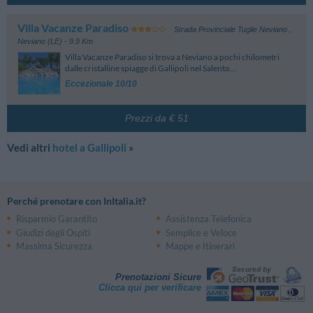
Porto Gaio
1.33 km
Pro Loco Gallipoli
270 m
Via John Fitzgerald Kennedy - Gallipoli
Villa Vacanze Paradiso
Strada Provinciale Tuglie Neviano
,
Neviano (LE)
- 9.9 Km
Villa Vacanze Paradiso si trova a Neviano a pochi chilometri
dalle cristalline spiagge di Gallipoli nel Salento...
Eccezionale 10/10
Prezzi da € 51
Vedi altri
hotel a Gallipoli
»
Perché prenotare con InItalia.it?
Risparmio Garantito
Assistenza Telefonica
Giudizi degli Ospiti
Semplice e Veloce
Massima Sicurezza
Mappe e Itinerari
Prenotazioni Sicure
Clicca qui per verificare