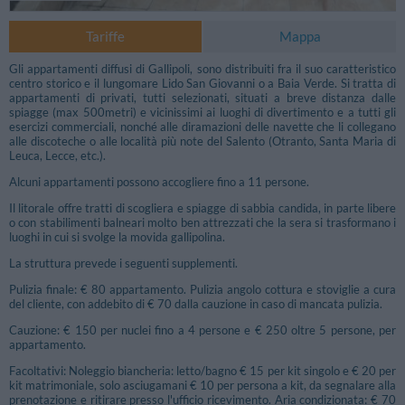
Tariffe
Mappa
Gli appartamenti diffusi di Gallipoli, sono distribuiti fra il suo caratteristico
centro storico e il lungomare Lido San Giovanni o a Baia Verde. Si tratta di
appartamenti di privati, tutti selezionati, situati a breve distanza dalle
spiagge (max 500metri) e vicinissimi ai luoghi di divertimento e a tutti gli
esercizi commerciali, nonché alle diramazioni delle navette che li collegano
alle discoteche o alle località più note del Salento (Otranto, Santa Maria di
Leuca, Lecce, etc.).
Alcuni appartamenti possono accogliere fino a 11 persone.
Il litorale offre tratti di scogliera e spiagge di sabbia candida, in parte libere
o con stabilimenti balneari molto ben attrezzati che la sera si trasformano i
luoghi in cui si svolge la movida gallipolina.
La struttura prevede i seguenti supplementi.
Pulizia finale: € 80 appartamento. Pulizia angolo cottura e stoviglie a cura
del cliente, con addebito di € 70 dalla cauzione in caso di mancata pulizia.
Cauzione: € 150 per nuclei fino a 4 persone e € 250 oltre 5 persone, per
appartamento.
Facoltativi: Noleggio biancheria: letto/bagno € 15 per kit singolo e € 20 per
kit matrimoniale, solo asciugamani € 10 per persona a kit, da segnalare alla
prenotazione e ritirare presso l'ufficio ricevimento. Aria condizionata: € 70