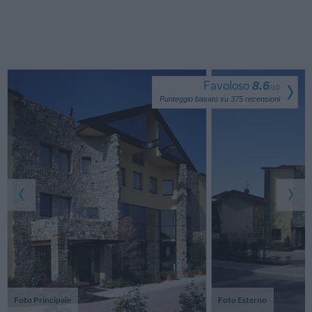
Favoloso
8.6
/
10
Punteggio basato su
375
recensioni
Foto Principale
Foto Esterno