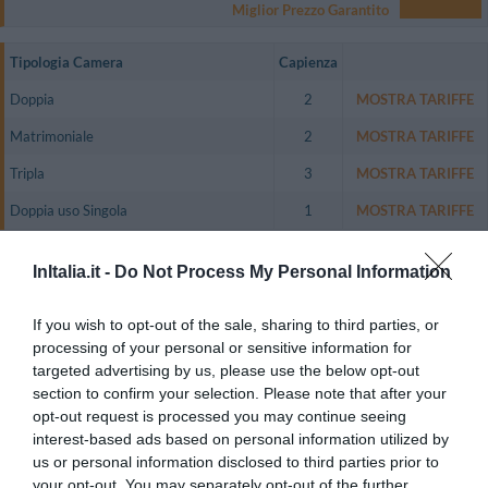
Miglior Prezzo Garantito
Tipologia Camera
Capienza
Doppia
2
MOSTRA TARIFFE
Matrimoniale
2
MOSTRA TARIFFE
Tripla
3
MOSTRA TARIFFE
Doppia uso Singola
1
MOSTRA TARIFFE
L’albergo dispone di 84 camere tra doppie, matrimoniali, junior suite, suite e
superior suite.
InItalia.it -
Do Not Process My Personal Information
Le camere sono tutte insonorizzate e dotate di frigobar, aria condizionata,
cassetta di sicurezza, connessione Wi-Fi a Internet, TV color satellitare,
If you wish to opt-out of the sale, sharing to third parties, or
Pay Tv, bagno privato.
processing of your personal or sensitive information for
Camere disponibili: Doppia, Matrimoniale, Tripla, Doppia uso Singola.
targeted advertising by us, please use the below opt-out
section to confirm your selection. Please note that after your
opt-out request is processed you may continue seeing
interest-based ads based on personal information utilized by
Servizi Inclusi nel prezzo
us or personal information disclosed to third parties prior to
your opt-out. You may separately opt-out of the further