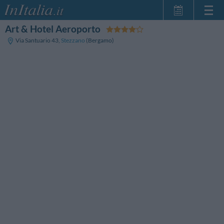
Art & Hotel Aeroporto
Home Page
Via Santuario 43
,
Stezzano
(Bergamo)
Le mie Prenotazioni
InItalia Club
Lingua