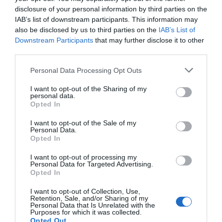
Aria condizionata nelle aree
Ascensore
Ristorante e Bar
disclosure of your personal information by third parties on the
comuni
Cassaforte
IAB’s list of downstream participants. This information may
Check In e Check Out Rapidi
Deposito Bagagli
Nell'hotel è presente l'american bar "Artisti Café", un ambiente elegante in
also be disclosed by us to third parties on the
IAB’s List of
Informazioni Turistiche
Lustrascarpe
Descrizione Sala Riunioni/Sala
cui gli ospiti possono rilassarsi e conversare sorseggiando un drink o
Downstream Participants
that may further disclose it to other
Personale Multilingua
Portiere
consumando un leggero pasto.
Meeting/Sala Congressi
Reception - 24 ore su 24
Sala TV
third parties.
L'albergo dispone di due sale meeting con una capienza massima di 60
Servizi a Pagamento
Personal Data Processing Opt Outs
persone, dotate di materiale audiovisivo.
I want to opt-out of the Sharing of my
Bagno Turco
Bar
Caratteristiche dell'hotel
personal data.
Caffetteria
Connessione ad Internet
Opted In
Idromassaggio
Internet Point
Camere Fumatori
Camere Insonorizzate
Lavaggio a secco
Lavanderia
I want to opt-out of the Sale of my
Camere Non Fumatori
Camere antiallergiche
Noleggio Apparecchiature per
Noleggio Auto
Personal Data.
Camere familiari
Camere per Diversamente Abili
Meeting / Congressi
Parcheggio Interno Coperto
Opted In
Design hotel
Gay Friendly
Ricevimenti / Banchetti /
SPA / Centro Termale
Hotel Business
Ristrutturato recentemente
Cerimonie
I want to opt-out of processing my
Sala Banchetti / Ricevimenti
Senza Barriere Architettoniche
Suite Nuziale
Personal Data for Targeted Advertising.
Salone di Bellezza / Centro
Sauna
Opted In
Benessere
Servizio Fax
Servizio Fotocopiatrice
Servizio Limousine
I want to opt-out of Collection, Use,
Snack bar
Stireria
Retention, Sale, and/or Sharing of my
Personal Data that Is Unrelated with the
Transfer da/per Aeroporto
Transfer da/per Fiera
Purposes for which it was collected.
Opted Out