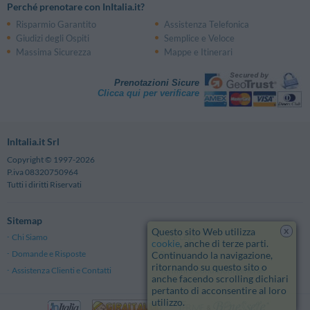
Piazzale Stazione - Levico Terme
Perché prenotare con InItalia.it?
Caldonazzo
3.09 km
Risparmio Garantito
Assistenza Telefonica
Viale Stazione - Caldonazzo
Giudizi degli Ospiti
Semplice e Veloce
Calceranica
4.43 km
Sp1 - Calceranica Al Lago
Massima Sicurezza
Mappe e Itinerari
Prenotazioni Sicure
Clicca qui per verificare
InItalia.it Srl
Copyright © 1997-2026
P.iva 08320750964
Tutti i diritti Riservati
Sitemap
x
Questo sito Web utilizza
Chi Siamo
Note Legali
cookie
, anche di terze parti.
Domande e Risposte
Privacy
Continuando la navigazione,
ritornando su questo sito o
Assistenza Clienti e Contatti
Termini e Condizioni generali
anche facendo scrolling dichiari
pertanto di acconsentire al loro
utilizzo.