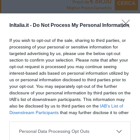
€ 68,00
Prezzi da
CERCA
Miglior Prezzo Garantito
Tipologia Camera
Capienza
InItalia.it -
Do Not Process My Personal Information
Singola
1
MOSTRA TARIFFE
If you wish to opt-out of the sale, sharing to third parties, or
Matrimoniale
2
MOSTRA TARIFFE
processing of your personal or sensitive information for
targeted advertising by us, please use the below opt-out
Doppia uso Singola
1
MOSTRA TARIFFE
section to confirm your selection. Please note that after your
Singola Superior
1
MOSTRA TARIFFE
opt-out request is processed you may continue seeing
interest-based ads based on personal information utilized by
Matrimoniale Superior
2
MOSTRA TARIFFE
us or personal information disclosed to third parties prior to
your opt-out. You may separately opt-out of the further
Camera Standard: dispone di servizi privati, TV color satellitare, telefono,
disclosure of your personal information by third parties on the
cassetta di sicurezza, minibar, asciugacapelli, accesso esclusivo al centro
fitness.
IAB’s list of downstream participants. This information may
also be disclosed by us to third parties on the
IAB’s List of
Camera Superior: sono camere spaziose e confortevoli con TV color
Downstream Participants
that may further disclose it to other
satellitare, mini bar, telefono, cassetta di sicurezza, asciugacapelli,
accappatoio, telo per piscina, quotidiano preferito al mattino; carta dei
third parties.
cuscini; accesso esclusivo al centro fitness. Aria condizionata (su richiesta)
per le stanze al 4° piano.
Personal Data Processing Opt Outs
Camere disponibili: Singola, Matrimoniale, Doppia uso Singola, Singola