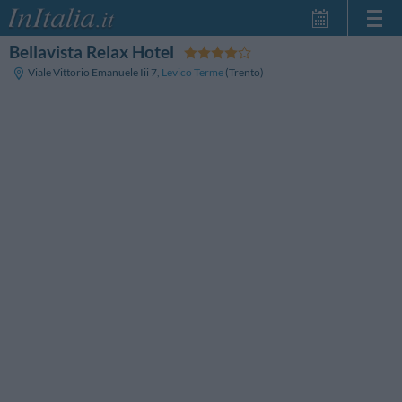
Bellavista Relax Hotel
Home Page
Viale Vittorio Emanuele Iii 7
,
Levico Terme
(Trento)
Le mie Prenotazioni
InItalia Club
Lingua