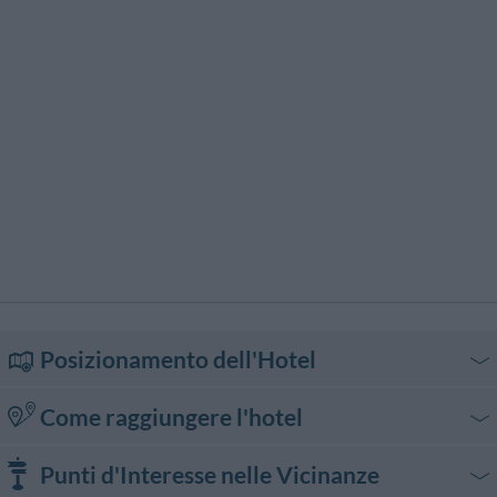
Sauna
Servizio Fax
Servizio Fotocopiatrice
Stireria
Posizionamento dell'Hotel
Come raggiungere l'hotel
In auto
Punti d'Interesse nelle Vicinanze
Autostrada A22 Modena - Brennero, uscita Trento Centro. Proseguire per