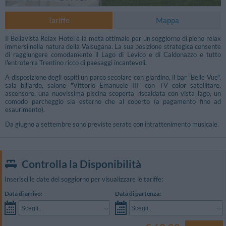
Tariffe
Mappa
Il Bellavista Relax Hotel è la meta ottimale per un soggiorno di pieno relax
immersi nella natura della Valsugana. La sua posizione strategica consente
di raggiungere comodamente il Lago di Levico e di Caldonazzo e tutto
l'entroterra Trentino ricco di paesaggi incantevoli.
A disposizione degli ospiti un parco secolare con giardino, il bar "Belle Vue",
sala biliardo, salone "Vittorio Emanuele III" con TV color satellitare,
ascensore, una nuovissima piscina scoperta riscaldata con vista lago, un
comodo parcheggio sia esterno che al coperto (a pagamento fino ad
esaurimento).
Da giugno a settembre sono previste serate con intrattenimento musicale.
Controlla la Disponibilità
Foto Libere
Inserisci le date del soggiorno per visualizzare le tariffe:
Data di arrivo:
Data di partenza:
Scegli...
Scegli...