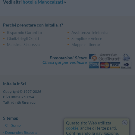
Vedi altri
hotel a Manocalzati
»
Perché prenotare con InItalia.it?
Risparmio Garantito
Assistenza Telefonica
Giudizi degli Ospiti
Semplice e Veloce
Massima Sicurezza
Mappe e Itinerari
Prenotazioni Sicure
Clicca qui per verificare
InItalia.it Srl
Copyright © 1997-2026
P.iva 08320750964
Tutti i diritti Riservati
Sitemap
x
Questo sito Web utilizza
Chi Siamo
Note Legali
cookie
, anche di terze parti.
Domande e Risposte
Privacy
Continuando la navigazione,