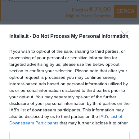
€ 75,00
Prezzi da
CERCA
Miglior Prezzo Garantito
Tipologia Camera
Capienza
InItalia.it -
Do Not Process My Personal Information
Singola
1
MOSTRA TARIFFE
If you wish to opt-out of the sale, sharing to third parties, or
Doppia
2
MOSTRA TARIFFE
processing of your personal or sensitive information for
Matrimoniale
2
MOSTRA TARIFFE
targeted advertising by us, please use the below opt-out
section to confirm your selection. Please note that after your
Tripla
3
MOSTRA TARIFFE
opt-out request is processed you may continue seeing
Doppia uso Singola
1
MOSTRA TARIFFE
interest-based ads based on personal information utilized by
us or personal information disclosed to third parties prior to
Matrimoniale Junior Suite
2
MOSTRA TARIFFE
your opt-out. You may separately opt-out of the further
disclosure of your personal information by third parties on the
La struttura dispone di 32 camere finemente arredate e dotate di TV color
IAB’s list of downstream participants. This information may
satellitare, connessione Wi-Fi a Internet, telefono con linea diretta,
frigobar, cassaforte, balcone, aria condizionata e bagno privato con doccia e
also be disclosed by us to third parties on the
IAB’s List of
asciugacapelli.
Downstream Participants
that may further disclose it to other
third parties.
Camere disponibili: Singola, Doppia, Matrimoniale, Tripla, Doppia uso
Singola, Matrimoniale Junior Suite.