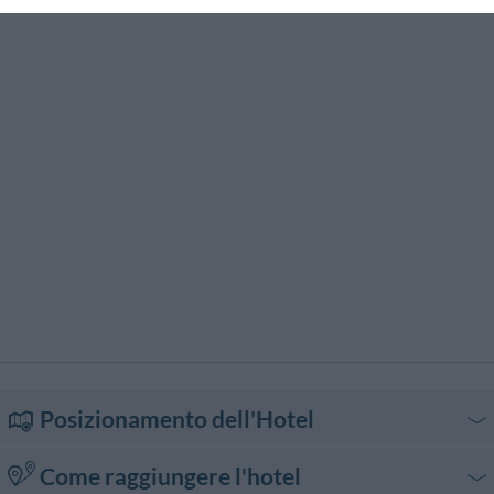
Sala Banchetti / Ricevimenti
Servizio Fax
Servizio Fotocopiatrice
Servizio Interpreti
Servizio Limousine
Servizio di Baby Sitter
Snack bar
Stireria
Tour della città
Transfer da/per Aeroporto
Transfer da/per Fiera
Transfer da/per Porto
Posizionamento dell'Hotel
Come raggiungere l'hotel