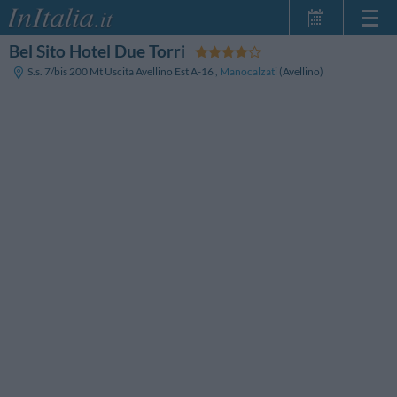
Bel Sito Hotel Due Torri
Home Page
S.s. 7/bis 200 Mt Uscita Avellino Est A-16
,
Manocalzati
(Avellino)
Le mie Prenotazioni
InItalia Club
Lingua