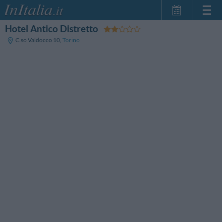
Hotel Antico Distretto
Home Page
C.so Valdocco 10
,
Torino
Le mie Prenotazioni
InItalia Club
Lingua