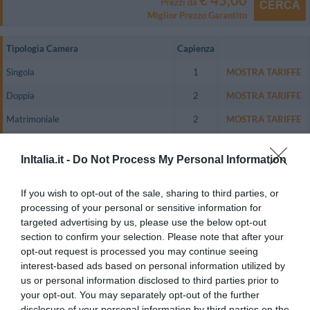
€ 45,00
Prezzi da
CERCA
Miglior Prezzo Garantito
Tipologia Camera
Capienza
Singola
1
MOSTRA TARIFFE
Doppia
2
MOSTRA TARIFFE
Matrimoniale
2
MOSTRA TARIFFE
Tripla
3
MOSTRA TARIFFE
InItalia.it -
Do Not Process My Personal Information
Quadrupla
4
MOSTRA TARIFFE
Doppia uso Singola
1
MOSTRA TARIFFE
If you wish to opt-out of the sale, sharing to third parties, or
processing of your personal or sensitive information for
L'Hotel Antico Distretto dispone di 32 camere di varia tipologia tutte
targeted advertising by us, please use the below opt-out
dotate di TV color, telefono con linea diretta, aria condizionata e bagno
section to confirm your selection. Please note that after your
privato con asciugacapelli, set di cortesia.
opt-out request is processed you may continue seeing
Camere disponibili: Singola, Doppia, Matrimoniale, Tripla, Quadrupla,
interest-based ads based on personal information utilized by
Doppia uso Singola.
us or personal information disclosed to third parties prior to
your opt-out. You may separately opt-out of the further
disclosure of your personal information by third parties on the