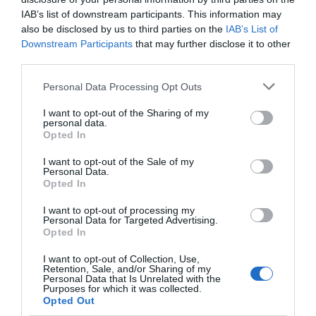
Servizi Inclusi nel prezzo
IAB’s list of downstream participants. This information may
also be disclosed by us to third parties on the
IAB’s List of
Accettati Animali
Accettati Animali Piccola Taglia
Downstream Participants
that may further disclose it to other
Ristorante e Bar
Check In e Check Out Rapidi
Deposito Bagagli
third parties.
Portiere
Reception - 24 ore su 24
L'albergo dispone di un accogliente bar interno e di un ristorante con menu
Servizi a Pagamento
à la carte.
Personal Data Processing Opt Outs
Il personale è a disposizione per preparare al momento una colazione
Aria condizionata nelle aree
Ascensore
I want to opt-out of the Sharing of my
all'italiana.
Caratteristiche dell'hotel
personal data.
comuni
Bar
Opted In
Caffetteria
Connessione ad Internet
Camere Fumatori
Camere Non Fumatori
Ristorante
Servizio Fax
I want to opt-out of the Sale of my
Camere familiari
Camere per Diversamente Abili
Servizio Fotocopiatrice
Personal Data.
Edificio storico
Gay Friendly
Opted In
Hotel Business
Ristrutturato recentemente
I want to opt-out of processing my
Personal Data for Targeted Advertising.
Opted In
I want to opt-out of Collection, Use,
Retention, Sale, and/or Sharing of my
Personal Data that Is Unrelated with the
Purposes for which it was collected.
Opted Out