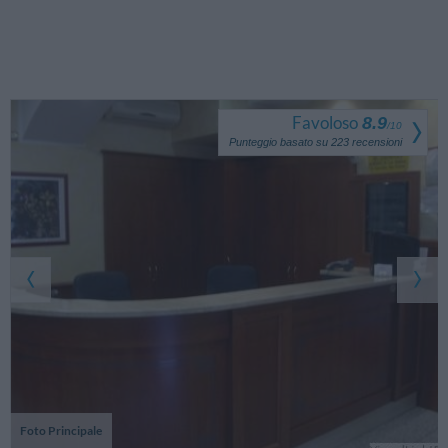
Favoloso
8.9
/
10
Punteggio basato su
223
recensioni
Foto Principale