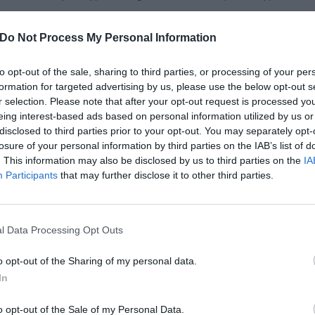
nclusi nel prezzo
Do Not Process My Personal Information
onata nelle aree comuni
Connessione ad Internet
to opt-out of the sale, sharing to third parties, or processing of your per
Turistiche
Parcheggio Interno non Coperto
formation for targeted advertising by us, please use the below opt-out s
rna
Sala TV
r selection. Please note that after your opt-out request is processed y
eing interest-based ads based on personal information utilized by us or
disclosed to third parties prior to your opt-out. You may separately opt-
e e Bar
losure of your personal information by third parties on the IAB’s list of
 terrazza offre un ricco buffet composto da salumi tipici locali, pane fresco tos
. This information may also be disclosed by us to third parties on the
IA
Participants
that may further disclose it to other third parties.
iderano pranzare o cenare in struttura vengono proposti ottimi piatti freddi tipic
l Data Processing Opt Outs
a Pagamento
Caffetteria
o opt-out of the Sharing of my personal data.
a Locale
Equitazione
In
to
Noleggio Biciclette
cco
Servizio Fax
o opt-out of the Sale of my Personal Data.
Tour della città