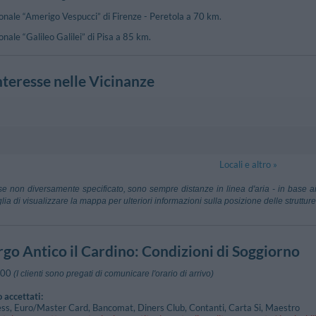
onale “Amerigo Vespucci” di Firenze - Peretola a 70 km.
nale “Galileo Galilei” di Pisa a 85 km.
nteresse nelle Vicinanze
co
olito Cassiano A Coneo
3.86 km
Locali e altro »
Siena
25.14 km
Aeroporto A
se non diversamente specificato, sono sempre distanze in linea d'aria - in base ai
)
Firenze
lia di visualizzare la mappa per ulteriori informazioni sulla posizione delle strutture
cca Tassignano
58.84 km
Aeroporto Gal
ca)
Pisa
are Baccarini
71.97 km
Aeroporto M
go Antico il Cardino
: Condizioni di Soggiorno
Campo Nell'elb
:00
(I clienti sono pregati di comunicare l'orario di arrivo)
 accettati:
ss, Euro/Master Card, Bancomat, Diners Club, Contanti, Carta Si, Maestro