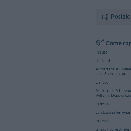
Posizi
Come rag
In auto
Da Nord
Autostrada A1 Milano 
circa 8 km svoltare a
Dal Sud
Autostrada A1 Roma - 
Volterra. Dopo circa 
In treno
La Stazione ferroviar
In aereo
Gli scali aerei di rife