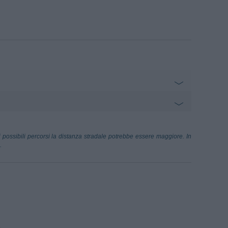
merigo Vespucci
46.14 km
 possibili percorsi la distanza stradale potrebbe essere maggiore. In
.
ileo Galilei
59.68 km
arina Di Campo
96.00 km
a (Livorno)