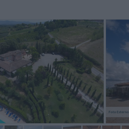
Das F
abwechs
Foto Esterno