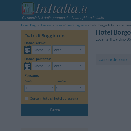
Gli specialisti delle prenotazioni alberghiere in Italia
Home Page
Toscana
Siena
San Gimignano
Hotel Borgo Antico il Cardino
Hotel Borgo
Date di Soggiorno
Località Il Cardino 3
Data di arrivo:
Data di partenza:
Camere disponibili
Persone:
Adulti:
Bambini:
Cerca in tutti gli hotel della zona
Cerca