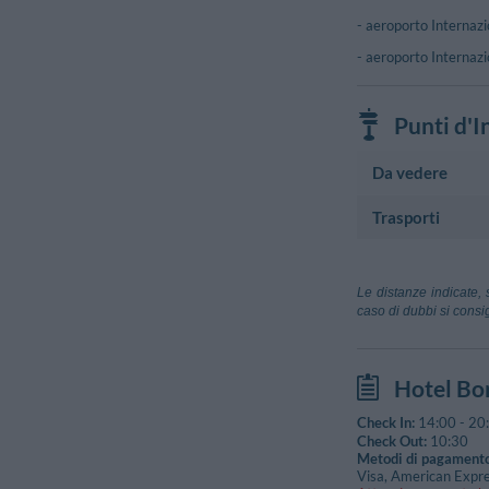
- aeroporto Internazi
- aeroporto Internazio
Punti d'I
Da vedere
Trasporti
Monumento Stori
Pieve Ss. Ipp
Aeroporto
Aeroporto Di 
Le distanze indicate, 
Sovicille (Siena
caso di dubbi si consig
Aeroporto Lu
Capannori (Luc
Aeroporto Ces
Hotel Bor
Grosseto
Check In:
14:00
-
20
Check Out:
10:30
Metodi di pagamento
Visa, American Expre