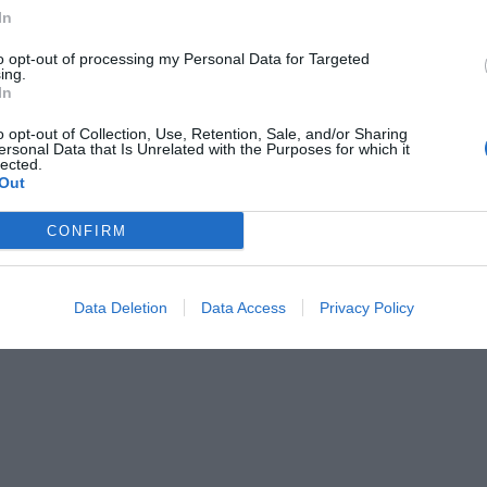
In
to opt-out of processing my Personal Data for Targeted
stiche dell'hotel
ing.
In
norizzate
Camere Non Fumatori
Parco giochi per bambini
o opt-out of Collection, Use, Retention, Sale, and/or Sharing
Vista Panoramica
ersonal Data that Is Unrelated with the Purposes for which it
lected.
Out
CONFIRM
Data Deletion
Data Access
Privacy Policy