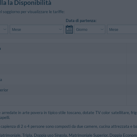
la la Disponibilità
el soggiorno per visualizzare le tariffe:
Data di partenza:
a
la
erior
arredate in arte povera in tipico stile toscano, dotate TV color satellitare, fri
pelli.
capienza di 2 o 4 persone sono composti da due camere, cucina attrezzata e bag
Matrimoniale, Tripla, Doppia uso Singola, Matrimoniale Superior, Doppia Econom