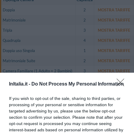
Doppia
2
MOSTRA TARIFFE
Matrimoniale
2
MOSTRA TARIFFE
Tripla
3
MOSTRA TARIFFE
Quadrupla
4
MOSTRA TARIFFE
Doppia uso Singola
1
MOSTRA TARIFFE
Matrimoniale Suite
2
MOSTRA TARIFFE
Camera Familiare (1 Adulto + 2 Bambini)
3
MOSTRA TARIFFE
Camera Familiare (2 Adulti + 1 Bambino)
3
MOSTRA TARIFFE
InItalia.it -
Do Not Process My Personal Information
Camera Familiare (2 Adulti + 2 Bambini)
4
MOSTRA TARIFFE
If you wish to opt-out of the sale, sharing to third parties, or
Tutte le camere sono dotate di aria condizionata, riscaldamento, telefono,
processing of your personal or sensitive information for
connessione a Internet, frigobar, TVcolor,, cassaforte, docce o vasche
targeted advertising by us, please use the below opt-out
idromassaggio e asciugacapelli.
section to confirm your selection. Please note that after your
Disponibilità di 3 Suite
opt-out request is processed you may continue seeing
interest-based ads based on personal information utilized by
- Etnica : realizzata con materiali tipicamente africani, tinteggiatura effetto