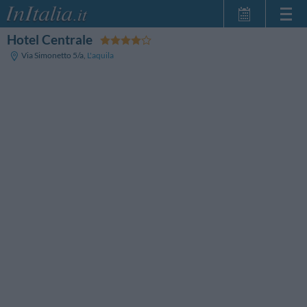
Hotel Centrale
Home Page
Via Simonetto 5/a
,
L'aquila
Le mie Prenotazioni
InItalia Club
Lingua