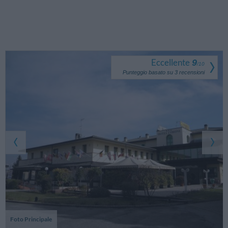
Eccellente
9
/
10
Punteggio basato su
3
recensioni
Foto Principale