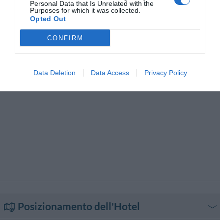
Piano Bar
Quotidiani
Personal Data that Is Unrelated with the
Purposes for which it was collected.
Ristorante
Ristorazione per gruppi
Opted Out
Sala Banchetti / Ricevimenti
Servizio Limousine
Servizio di Baby Sitter
Servizio di ritiro e riconsegna
CONFIRM
auto
Servizio medico
Snack bar
Stireria
Transfer da/per Aeroporto
Data Deletion
Data Access
Privacy Policy
Posizionamento dell'Hotel