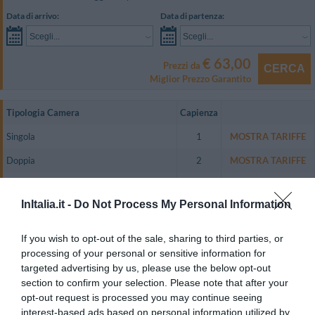
Data di arrivo:
Data di partenza:
Scegli...
Scegli...
€ 63,00
Prezzi da
CERCA
Miglior Prezzo Garantito
Tipologia Camera
Capienza
Singola
1
MOSTRA TARIFFE
Doppia
2
MOSTRA TARIFFE
Matrimoniale
2
MOSTRA TARIFFE
InItalia.it -
Do Not Process My Personal Information
Tripla
3
MOSTRA TARIFFE
Doppia uso Singola
1
MOSTRA TARIFFE
If you wish to opt-out of the sale, sharing to third parties, or
processing of your personal or sensitive information for
Luminose e spaziose, le camere vantano pavimenti in parquet e sono
targeted advertising by us, please use the below opt-out
dotate di TV color al plasma con digitale terrestre, connessione Wi-Fi a
Internet, terrazzino panoramico, bagno privato con doccia, set di cortesia.
section to confirm your selection. Please note that after your
opt-out request is processed you may continue seeing
Le camere Singole dispongono di letti alla francese.
interest-based ads based on personal information utilized by