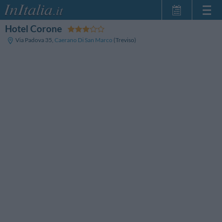
Hotel Corone
Home Page
Via Padova 35
,
Caerano Di San Marco
(Treviso)
Le mie Prenotazioni
InItalia Club
Lingua