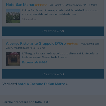
- aeroporto "Antonio Canova" di Treviso
Aeroporto Civile Di Padova
43.78 km
Hotel San Marco
Via Buziol 19
,
Montebelluna (TV)
- 4.9 Km
Padova
- aeroporto "Valerio Catullo" di Verona
L'Hotel San Marco è un elegante hotel di Montebelluna, situato
Aeroporto Bolzano Dolomiti
91.73 km
a pochi passi dal centro e circondato da uno ...
Laives (Bolzano)
0 Recensioni
Aeroporto Valerio Catullo
94.84 km
Villafranca Di Verona (Verona)
Prezzi da € 58
Stazione
Montebelluna
4.79 km
Viale Della Stazione, 9 - Montebelluna
Albergo Ristorante Grappolo D'Oro
Via Feltrina Sud
183/A
,
Montebelluna (TV)
- 6.6 Km
L'Albergo e Ristorante Grappolo d'oro si trova a Montebelluna
tra le imponenti Dolomiti e la Riviera...
Eccezionale 9.6/10
Prezzi da € 53
Vedi altri
hotel a Caerano Di San Marco
»
Perché prenotare con InItalia.it?