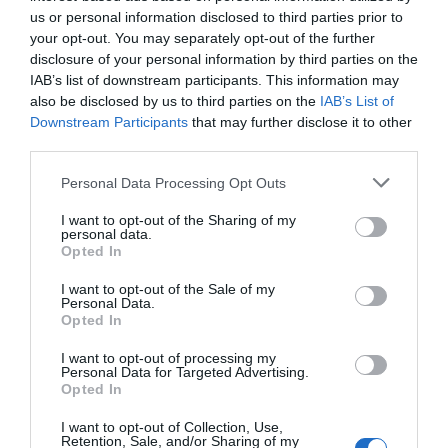
Camere disponibili: Singola, Doppia, Matrimoniale, Tripla, Doppia uso
us or personal information disclosed to third parties prior to
Singola.
your opt-out. You may separately opt-out of the further
disclosure of your personal information by third parties on the
IAB’s list of downstream participants. This information may
Servizi Inclusi nel prezzo
also be disclosed by us to third parties on the
IAB’s List of
Downstream Participants
that may further disclose it to other
Accettati Animali
Accettati Animali Piccola Taglia
third parties.
Ristorante e Bar
Aria condizionata nelle aree
Ascensore
comuni
Cassaforte
Personal Data Processing Opt Outs
Il Ristorante “Da Renzo", fiore all'occhiello dell'hotel, è conosciuto nell’alto
Check In e Check Out Rapidi
Deposito Bagagli
Descrizione Sala Riunioni/Sala
Trevigiano e nel Bellunese per le specialità di pesce cucinate con maestria
Informazioni Turistiche
Noleggio Biciclette
I want to opt-out of the Sharing of my
dal Sig. Renzo e dalla moglie Giuliana.
Meeting/Sala Congressi
personal data.
Parcheggio Interno Coperto
Personale Multilingua
Opted In
Confortevole e spazioso, è il luogo ideale per colazioni di lavoro, pranzi o
Portiere
Reception - 24 ore su 24
La sala riunioni, situata al primo piano dell'albergo, offre servizi di
cene di rappresentanza e piacevoli momenti in famiglia.
Servizi a Pagamento
Sala Lettura
Sala TV
cancelleria ed è munita di TV color e connessione Wi-Fi a Internet.
I want to opt-out of the Sale of my
Il Bar nella Hall è aperto 24 ore su 24 per deliziosi aperitivi o coctail su
Servizio Fax
Servizio Fotocopiatrice
Personal Data.
richiesta.
Bar
Caffetteria
Opted In
Caratteristiche dell'hotel
Connessione ad Internet
Cucina Tipica Locale
Escursioni
Lavaggio a secco
I want to opt-out of processing my
Camere Insonorizzate
Camere Non Fumatori
Personal Data for Targeted Advertising.
Lavanderia
Noleggio Apparecchiature per
Camere antiallergiche
Camere familiari
Opted In
Meeting / Congressi
Camere per Diversamente Abili
Giardino
Noleggio Auto
Noleggio Moto / Scooter
I want to opt-out of Collection, Use,
Hotel Business
Senza Barriere Architettoniche
Parcheggio Interno in box Privato
Percorsi in bicicletta
Retention, Sale, and/or Sharing of my
Vista Panoramica