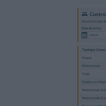
Control
Inserisci le date d
Data di arrivo:
Tipologia Camer
Doppia
Matrimoniale
Tripla
Doppia uso Singo
Matrimoniale Sui
Matrimoniale Ec
Doppia uso Singo