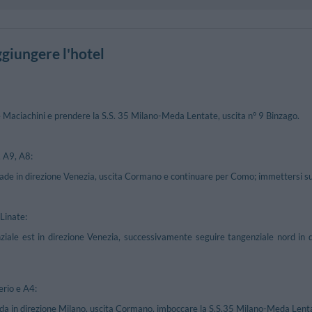
giungere l'hotel
 Maciachini e prendere la S.S. 35 Milano-Meda Lentate, uscita n° 9 Binzago.
 A9, A8:
rade in direzione Venezia, uscita Cormano e continuare per Como; immettersi su
Linate:
ziale est in direzione Venezia, successivamente seguire tangenziale nord in
erio e A4:
da in direzione Milano, uscita Cormano, imboccare la S.S.35 Milano-Meda Lenta