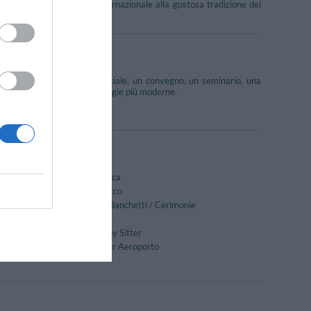
, che vanno dalla cucina internazionale alla gustosa tradizione dei
e adatte per un evento speciale, un convegno, un seminario, una
nte funzionale con le tecnologie più moderne.
ne.
Cucina Dietetica
Lavaggio a secco
Ricevimenti / Banchetti / Cerimonie
Servizio Fax
Servizio di Baby Sitter
Transfer da/per Aeroporto