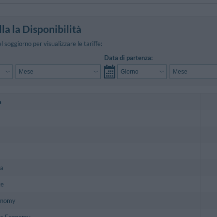
la la Disponibilità
el soggiorno per visualizzare le tariffe:
Data di partenza:
a
la
te
onomy
la Economy