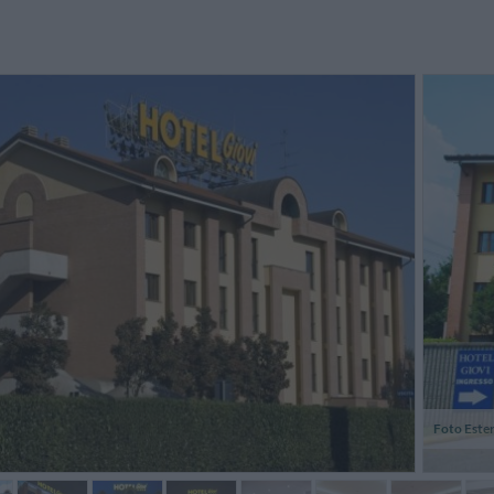
isogna usare 2 ascensori per
Assistenza del personale
Spolvera
ggiungere le camere ...
sufficiente perché una persona
l'inter
non è stata molto gentile.
ganci a
Rimproverata da mia mamma, ha
dell'arma
cambiato atteggiamento! ...
Francesco,
Marisa,
Italia
Italia
Foto Este