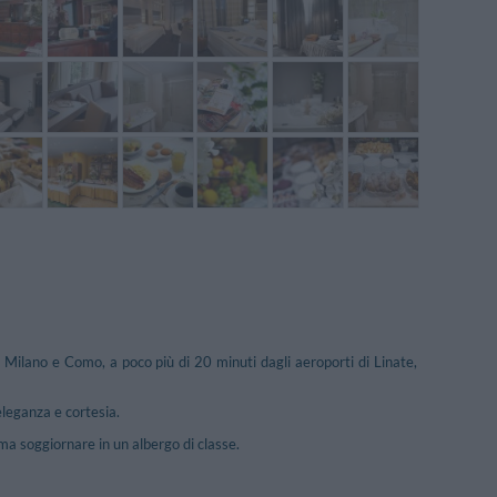
a Milano e Como, a poco più di 20 minuti dagli aeroporti di Linate,
 eleganza e cortesia.
ama soggiornare in un albergo di classe.