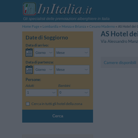
Gli specialisti delle prenotazioni alberghiere in Italia
Home Page
Lombardia
Monza e Brianza
Cesano Maderno
AS Hotel dei 
AS Hotel dei
Date di Soggiorno
Via Alessandro Manz
Data di arrivo:
Data di partenza:
Camere disponibili
Persone:
Adulti:
Bambini:
Cerca in tutti gli hotel della zona
Cerca