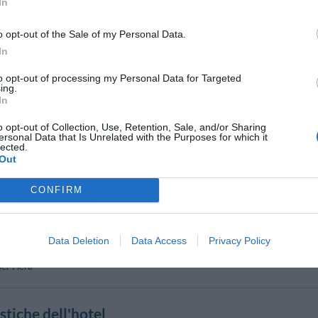
In
ferta si conferma anche a tavola, con le proposte del "Ristorante Mediterraneo"
o opt-out of the Sale of my Personal Data.
In
one Sala Riunioni/Sala Meeting/Sala Congressi
to opt-out of processing my Personal Data for Targeted
 di 2 sale meeting in grado di ospitare fino a 100 persone e particolarment
ing.
iendale, team building e corsi di formazione, workshop e show room, in un ambie
In
organizzare light lunch, piacevoli coffee break dolci e salati, esclusive e ricche ce
o opt-out of Collection, Use, Retention, Sale, and/or Sharing
ersonal Data that Is Unrelated with the Purposes for which it
lected.
a Pagamento
Out
Caffetteria
CONFIRM
nazionale
Cucina Tipica Locale
Pranzo al sacco
Ristorazione per gruppi
copiatrice
Servizio Interpreti
Data Deletion
Data Access
Privacy Policy
Stireria
per Fiera
stiche dell'hotel