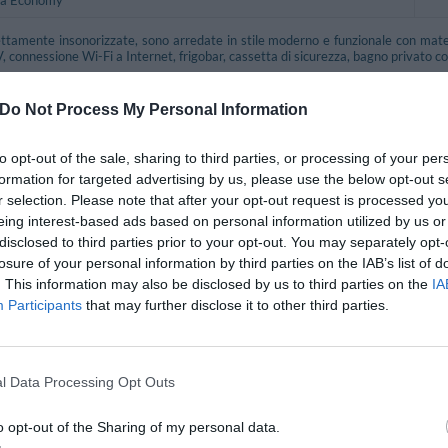
tamente insonorizzate, sono arredate in stile moderno e funzionale con materi
V, connessione Wi-Fi a Internet, frigobar, cassetta di sicurezza, bagno privato 
 pensate per soddisfare i desideri dei clienti più esigenti, dispongono di vasca i
Do Not Process My Personal Information
Doppia, Matrimoniale, Tripla, Doppia uso Singola, Matrimoniale Suite, Matrimo
to opt-out of the sale, sharing to third parties, or processing of your per
nclusi nel prezzo
formation for targeted advertising by us, please use the below opt-out s
r selection. Please note that after your opt-out request is processed y
mali Piccola Taglia
Aria condizionata nelle aree comuni
eing interest-based ads based on personal information utilized by us or
Check In e Check Out Rapidi
disclosed to third parties prior to your opt-out. You may separately opt-
agli
Informazioni Turistiche
losure of your personal information by third parties on the IAB’s list of
arecchiature per Meeting /
Parcheggio Esterno su strada
. This information may also be disclosed by us to third parties on the
IA
Personale Multilingua
Participants
that may further disclose it to other third parties.
Reception - 24 ore su 24
l Data Processing Opt Outs
e e Bar
 mattino prevede delizie e bevande per tutti i gusti, con un'infinità di prodotti f
o opt-out of the Sharing of my personal data.