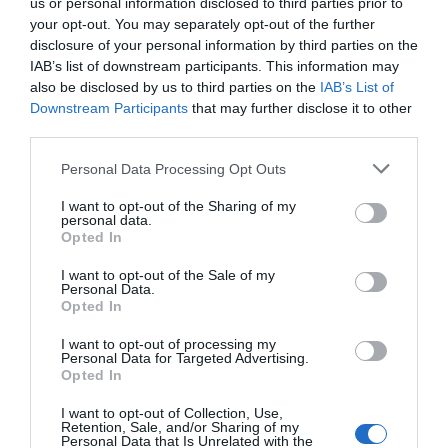
us or personal information disclosed to third parties prior to
Camere disponibili: Singola, Doppia, Matrimoniale, Tripla, Quadrupla,
your opt-out. You may separately opt-out of the further
Doppia uso Singola.
disclosure of your personal information by third parties on the
IAB’s list of downstream participants. This information may
also be disclosed by us to third parties on the
IAB’s List of
Downstream Participants
that may further disclose it to other
Servizi Inclusi nel prezzo
third parties.
Accettati Animali
Accettati Animali Piccola Taglia
Ristorante e Bar
Personal Data Processing Opt Outs
Cambio Valuta
Cassaforte
Check In e Check Out Rapidi
Connessione ad Internet
La sala ristorante dispone di 60 coperti, ed offre un Early breakfast dalle
I want to opt-out of the Sharing of my
Deposito Bagagli
Informazioni Turistiche
Servizi a Pagamento
ore 05:30, Buffet breakfast dalle ore 07,00, pranzo e cena.
personal data.
Parcheggio Interno in box Privato
Personale Multilingua
Opted In
Reception - 24 ore su 24
Sala TV
Aria condizionata nelle aree
Ascensore
Caratteristiche dell'hotel
Servizio Fotocopiatrice
comuni
Bar
I want to opt-out of the Sale of my
Personal Data.
Caffetteria
Cucina Dietetica
Opted In
Camere Fumatori
Camere Non Fumatori
Cucina Tipica Locale
Lavaggio a secco
Camere familiari
Hotel Business
Lavanderia
Noleggio Auto
I want to opt-out of processing my
Ristrutturato recentemente
Noleggio Biciclette
Noleggio Moto / Scooter
Personal Data for Targeted Advertising.
Pranzo al sacco
Ricevimenti / Banchetti /
Opted In
Cerimonie
Ristorante
Ristorazione per gruppi
I want to opt-out of Collection, Use,
Retention, Sale, and/or Sharing of my
Sala Banchetti / Ricevimenti
Servizio Fax
Personal Data that Is Unrelated with the