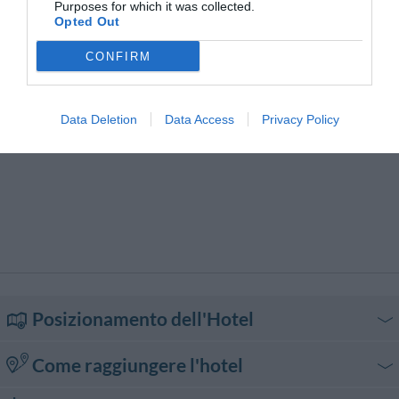
Servizio di ritiro e riconsegna
Servizio medico
Purposes for which it was collected.
auto
Snack bar
Opted Out
Stireria
Transfer da/per Aeroporto
Transfer da/per Fiera
Transfer da/per Porto
CONFIRM
Transfer da/per Spiaggia
Data Deletion
Data Access
Privacy Policy
Posizionamento dell'Hotel
Come raggiungere l'hotel
In auto