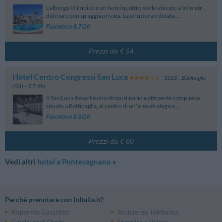
Piazzale Gipo Viani, 1 - Salerno
L'albergo Olimpico è un hotel quattro stelle ubicato a 50 metri
dal mare con spiaggia privata. La struttura è dotata ...
Centro Sportivo
Favoloso 8.7/10
Villaggio Del Sole
3.68 km
Sp175 - Salerno
Prezzi da € 54
Aeroclub
Aero Club Salerno
3.56 km
Hotel Centro Congressi San Luca
Via Carmine Calo - Corvinia
SS18
,
Battipaglia
(SA)
- 8.5 Km
Il San Luca Resort è uno straordinario e attraente complesso
situato a Battipaglia, al centro di un'area strategica ...
Favoloso 8.9/10
Prezzi da € 60
Vedi altri
hotel a Pontecagnano
»
Perché prenotare con InItalia.it?
Risparmio Garantito
Assistenza Telefonica