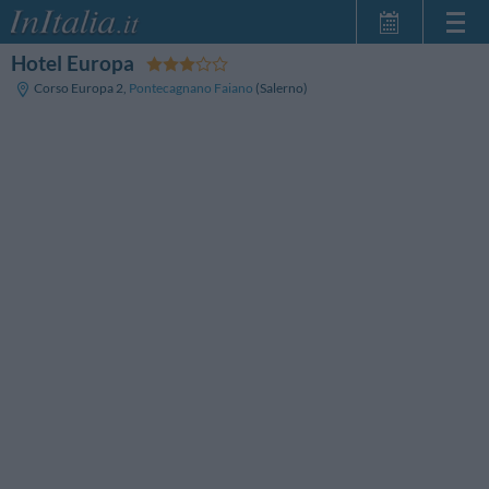
Hotel Europa
Home Page
Corso Europa 2
,
Pontecagnano Faiano
(Salerno)
Le mie Prenotazioni
InItalia Club
Lingua