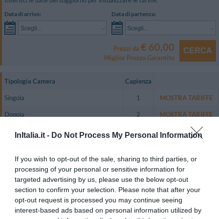
Inserisci le date del soggiorno per visualizzare le tariffe:
Data di arrivo:
Data di partenza:
Scegli...
Scegli...
€ 60,00
Prezzi da
CERCA
Miglior Prezzo Garantito
Tipologia Camera
Capienza
Singola
1
MOSTRA TARIFFE
Doppia
2
MOSTRA TARIFFE
Matrimoniale
2
MOSTRA TARIFFE
InItalia.it -
Do Not Process My Personal Information
Tripla
3
MOSTRA TARIFFE
If you wish to opt-out of the sale, sharing to third parties, or
Quadrupla
4
MOSTRA TARIFFE
processing of your personal or sensitive information for
targeted advertising by us, please use the below opt-out
Doppia uso Singola
1
MOSTRA TARIFFE
section to confirm your selection. Please note that after your
opt-out request is processed you may continue seeing
Le camere sono tutte dotate di telefono diretto,TV color, aria climatizzata,
riscaldamento, balcone/terrazzo, connessione Wi-Fi a Internet gratuita,
interest-based ads based on personal information utilized by
servizi privati con asciugacapelli.