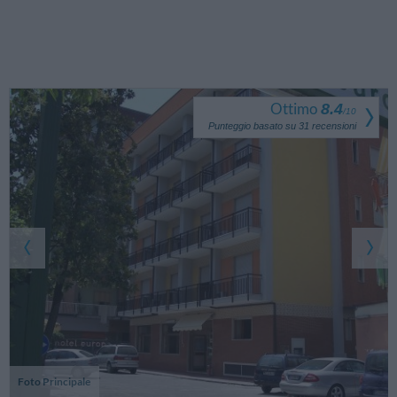
Ottimo
8.4
/
10
Punteggio basato su
31
recensioni
Foto Principale