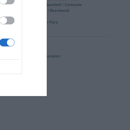
Ricevimenti / Banchetti / Cerimonie
Sala Banchetti / Ricevimenti
Snack bar
Transfer da/per Fiera
Camere Non Fumatori
Design hotel