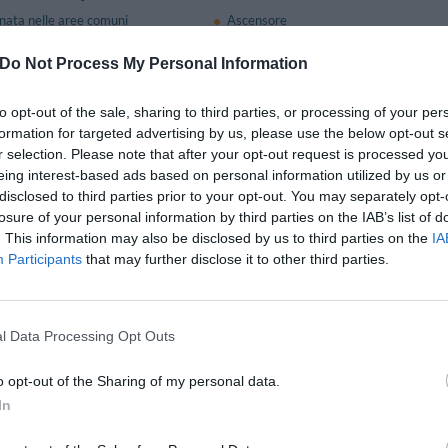
onata nelle aree comuni
Ascensore
heck Out Rapidi
Connessione ad Internet
Turistiche
Personale Multilingua
Do Not Process My Personal Information
24 ore su 24
to opt-out of the sale, sharing to third parties, or processing of your per
formation for targeted advertising by us, please use the below opt-out s
e e Bar
r selection. Please note that after your opt-out request is processed y
eing interest-based ads based on personal information utilized by us or
a sala Ristorante interna per il servizio di mezza pensione o di pensione comple
disclosed to third parties prior to your opt-out. You may separately opt-
uffet è servita dalle ore 07:00 alle ore 10:00 nell' apposita sala colazione.
losure of your personal information by third parties on the IAB’s list of
. This information may also be disclosed by us to third parties on the
IA
Participants
that may further disclose it to other third parties.
one Sala Riunioni/Sala Meeting/Sala Congressi
e di un'ampia Sala meeting per circa 70 posti con layout a platea.
 TV color al plasma 50', schermo per videoproiezioni, lavagna a fogli mobili, con
l Data Processing Opt Outs
o opt-out of the Sharing of my personal data.
a Pagamento
In
Caffetteria
nt
Parcheggio Interno Coperto