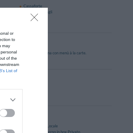
Cassaforte
Deposito Bagagli
Portiere
sonal or
ection to
ou may
 personal
ta, ma anche di una sala esterna con menù à la carte.
out of the
 downstream
B’s List of
nessione a Internet.
Cucina Tipica Locale
Parcheggio Interno in box Privato