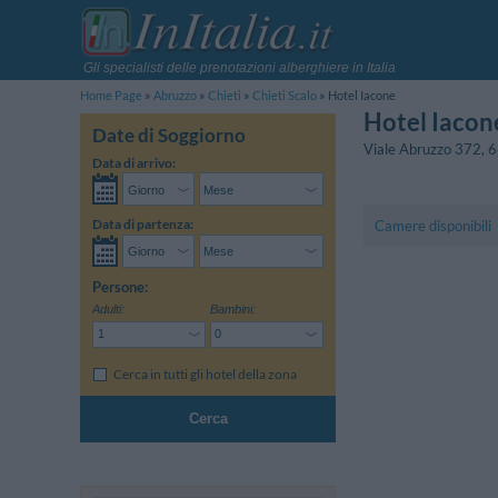
Gli specialisti delle prenotazioni alberghiere in Italia
Home Page
Abruzzo
Chieti
Chieti Scalo
Hotel Iacone
Hotel Iacon
Date di Soggiorno
Viale Abruzzo 372
,
6
Data di arrivo:
Data di partenza:
Camere disponibili
Persone:
Adulti:
Bambini:
Cerca in tutti gli hotel della zona
Cerca