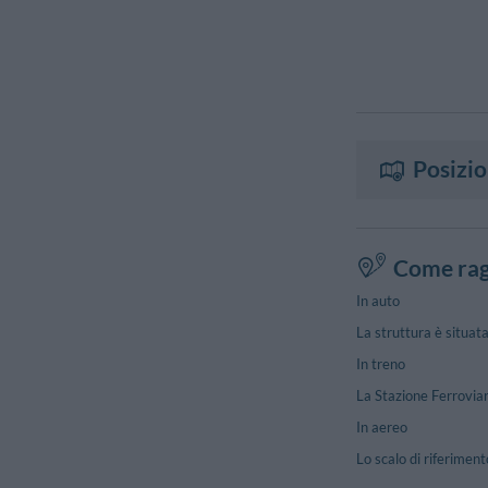
Posizi
Come rag
In auto
La struttura è situat
In treno
La Stazione Ferroviari
In aereo
Lo scalo di riferimen