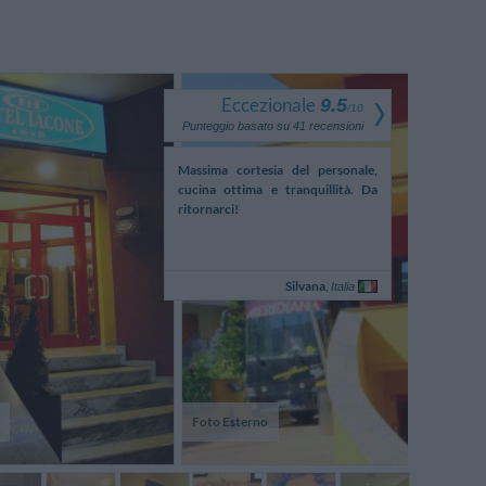
Eccezionale
9.5
/
10
Punteggio basato su
41
recensioni
 sehr nett und hilfsbereit,
Massima cortesia del personale,
Personale se
lenswertes Restaurant,
cucina ottima e tranquillità. Da
cortese, pu
ltiges Frühstück, großes
ritornarci!
impeccabile, b
+ Bad, Parkplatz am Hotel,
Werner,
Silvana,
Germania
Italia
Foto Esterno