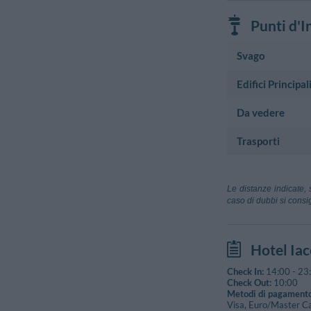
Punti d'I
Svago
Edifici Principal
Teatro
Teatro Marruc
Da vedere
Municipio
Via Cesare De Lo
Municipio Di C
Centro Sportivo
Trasporti
Museo
Piazza Vittorio 
Stadio Angeli
Museo Archeo
Ospedale
Chieti Scalo
Aeroporto
Viale Iv Novemb
Santissima A
Aeroporto D'
Le distanze indicate, 
Campo Da Golf
Informazione Turi
Pescara
caso di dubbi si consig
Università
Circolo Del G
Ente Provinci
Stazione
Via Silvio E Bel
Università De
Chieti
Hotel Ia
Ex Ss5 - Chieti 
Check In:
14:00
-
23
Check Out:
10:00
Metodi di pagamento
Visa, Euro/Master Ca