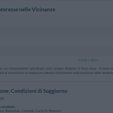
nteresse nelle Vicinanze
i
ino
2.80 km
llis, 10 - Chieti
hieti
2.75 km
Emanuele Ii, 1 - Chieti
ni
110 m
logico Naz. D'Abruzzo
2.48 km
Museo D'Arte
Locali e altro »
re - Chieti
Via Cesare De L
nnunziata
2.97 km
Santissima A
Abruzzo
10.56 km
se non diversamente specificato, sono sempre distanze in linea d'aria - in base ai
stica
lia di visualizzare la mappa per ulteriori informazioni sulla posizione delle strutture
olf D'Abruzzo
3.60 km
ale Per Il Turismo
2.49 km
trando Spaventa, 31 - Chieti
gli Studi D'Annunzio
3.12 km
1.45 km
cone
: Condizioni di Soggiorno
Scalo
:00
 accettati:
rd, Bancomat, Contanti, Carta Si, Maestro