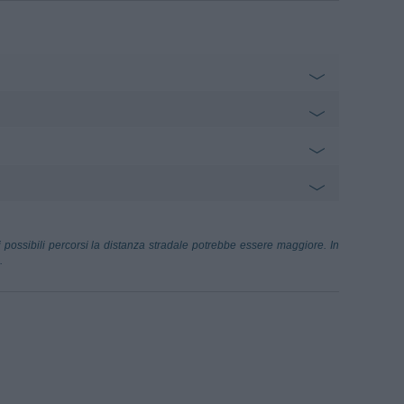
 C. Barbella
2.80 km
ollis, 10 - Chieti
nnunziata-P. Soccorso
2.98 km
 possibili percorsi la distanza stradale potrebbe essere maggiore. In
.