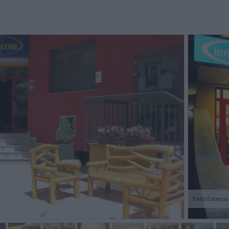
timo servizio.
Complimenti ai gestori dell'hotel!
Personal
Ottimo servizio.
empfeh
reichha
Zimmer 
ve...
Jappy,
Valentina,
Francia
Italia
Foto Esterno