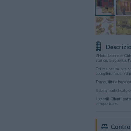
Descrizi
L'Hotel Iacone di Chi
storico, la spiaggia, 
Ottima scelta per so
accogliere fino a 70 
Tranquillità e benesse
Foto Sala Conferenz
Il design sofisticato 
I gentili Clienti po
aeroportuale.
Control