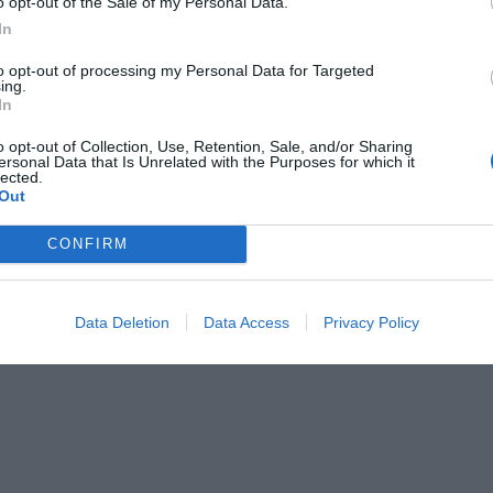
o opt-out of the Sale of my Personal Data.
cco
Quotidiani
In
Ristorazione per gruppi
Servizio Fotocopiatrice
to opt-out of processing my Personal Data for Targeted
ttà
Transfer da/per Aeroporto
ing.
In
per Porto
o opt-out of Collection, Use, Retention, Sale, and/or Sharing
ersonal Data that Is Unrelated with the Purposes for which it
stiche dell'hotel
lected.
Out
atori
Camere Insonorizzate
Camere per Diversamente Abili
CONFIRM
ss
Senza Barriere Architettoniche
Data Deletion
Data Access
Privacy Policy