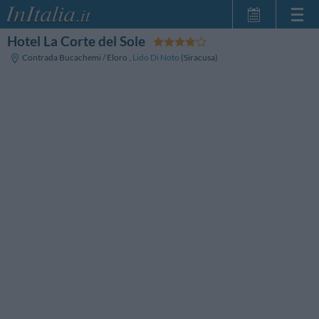
Hotel La Corte del Sole
Home Page
Contrada Bucachemi / Eloro
,
Lido Di Noto
(Siracusa)
Le mie Prenotazioni
InItalia Club
Lingua