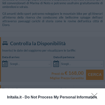
lidi convenzionati di Marina di Noto e potranno usufruire gratuitamente di
ombrelloni e sdraio.
Gli amanti dello sport potranno noleggiare le mountain bike per gli itinerari
all’interno della riserva che conducono alle bellissime spiagge dell’oasi
attraverso paesaggi carichi di storia come le rovine dell’antica città di
Eloro.
Controlla la Disponibilità
Inserisci le date del soggiorno per visualizzare le tariffe:
Data di arrivo:
Data di partenza:
Scegli...
Scegli...
€ 168,00
Prezzi da
CERCA
Miglior Prezzo Garantito
Tipologia Camera
Capienza
InItalia.it -
Do Not Process My Personal Information
Doppia
2
MOSTRA TARIFFE