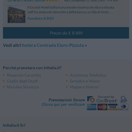
Via Confalonieri 5
,
Noto (SR)
- 4.4 Km
Il Grand Hotel Sofia è una modernissima struttura situata
nell'incantevole atmosfera della barocca città di Noto. ...
Favoloso 8.9/10
Prezzi da € 9.999
Vedi altri
hotel a Contrada Eloro-Pizzuta
»
Perché prenotare con InItalia.it?
Risparmio Garantito
Assistenza Telefonica
Giudizi degli Ospiti
Semplice e Veloce
Massima Sicurezza
Mappe e Itinerari
Prenotazioni Sicure
Clicca qui per verificare
InItalia.it Srl