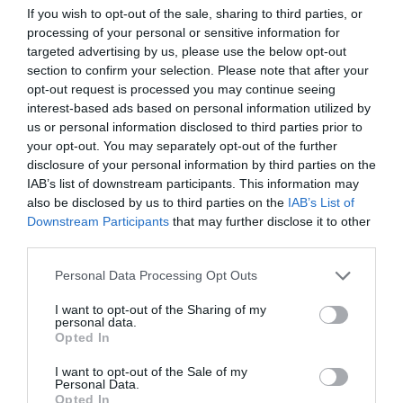
Matrimoniale
2
MOSTRA TARIFFE
If you wish to opt-out of the sale, sharing to third parties, or
Tripla
3
MOSTRA TARIFFE
processing of your personal or sensitive information for
targeted advertising by us, please use the below opt-out
Quadrupla
4
MOSTRA TARIFFE
section to confirm your selection. Please note that after your
opt-out request is processed you may continue seeing
Matrimoniale Superior
2
MOSTRA TARIFFE
interest-based ads based on personal information utilized by
Matrimoniale vista Mare
2
MOSTRA TARIFFE
us or personal information disclosed to third parties prior to
your opt-out. You may separately opt-out of the further
L’hotel dispone di 25 camere doppie o matrimoniali, con possibilità per
disclosure of your personal information by third parties on the
alcune del terzo letto, arredate in maniera originale e differente, alcune con
IAB’s list of downstream participants. This information may
travi a vista, altre con letti in ferro battuto, o con ceramiche di Caltagirone.
also be disclosed by us to third parties on the
IAB’s List of
Le 4 camere Superior, con i letti a baldacchino, offrono un ambiente
Downstream Participants
that may further disclose it to other
esclusivo e raffinato; alcune di esse godono di una splendida vista sul mare.
third parties.
Tutte le stanze sono dotate di climatizzatore estivo e invernale, telefono,
frigobar, TV color satellitare, cassetta di sicurezza.
Personal Data Processing Opt Outs
Camere disponibili: Doppia, Matrimoniale, Tripla, Quadrupla, Matrimoniale
I want to opt-out of the Sharing of my
Superior, Matrimoniale vista Mare.
personal data.
Opted In
I want to opt-out of the Sale of my
Servizi Inclusi nel prezzo
Personal Data.
Opted In