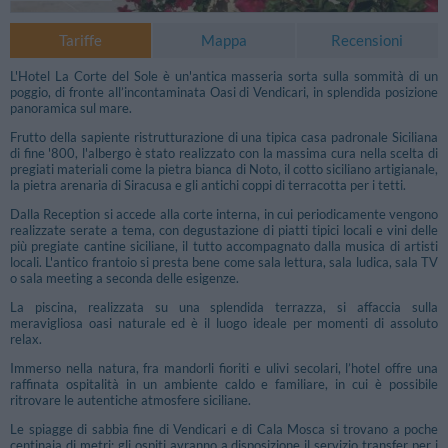
Tariffe
Mappa
Recensioni
L'Hotel La Corte del Sole è un'antica masseria sorta sulla sommità di un
poggio, di fronte all’incontaminata Oasi di Vendicari, in splendida posizione
panoramica sul mare.
Frutto della sapiente ristrutturazione di una tipica casa padronale Siciliana
di fine '800, l'albergo è stato realizzato con la massima cura nella scelta di
pregiati materiali come la pietra bianca di Noto, il cotto siciliano artigianale,
la pietra arenaria di Siracusa e gli antichi coppi di terracotta per i tetti.
Dalla Reception si accede alla corte interna, in cui periodicamente vengono
realizzate serate a tema, con degustazione di piatti tipici locali e vini delle
più pregiate cantine siciliane, il tutto accompagnato dalla musica di artisti
locali. L'antico frantoio si presta bene come sala lettura, sala ludica, sala TV
o sala meeting a seconda delle esigenze.
La piscina, realizzata su una splendida terrazza, si affaccia sulla
meravigliosa oasi naturale ed è il luogo ideale per momenti di assoluto
relax.
Immerso nella natura, fra mandorli fioriti e ulivi secolari, l’hotel offre una
raffinata ospitalità in un ambiente caldo e familiare, in cui è possibile
ritrovare le autentiche atmosfere siciliane.
Le spiagge di sabbia fine di Vendicari e di Cala Mosca si trovano a poche
centinaia di metri; gli ospiti avranno a disposizione il servizio transfer per i