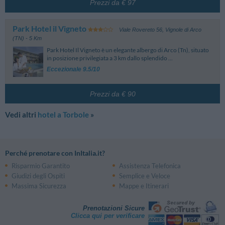
Prezzi da € 97
Park Hotel il Vigneto
Viale Rovereto 56
,
Vignole di Arco
(TN)
- 5 Km
Park Hotel Il Vigneto è un elegante albergo di Arco (Tn), situato
in posizione privilegiata a 3 km dallo splendido ...
Eccezionale 9.5/10
Prezzi da € 90
Vedi altri
hotel a Torbole
»
Perché prenotare con InItalia.it?
Risparmio Garantito
Assistenza Telefonica
Giudizi degli Ospiti
Semplice e Veloce
Massima Sicurezza
Mappe e Itinerari
Prenotazioni Sicure
Clicca qui per verificare