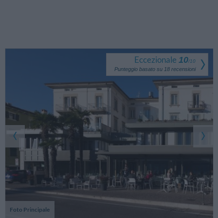
Eccezionale
10
/
10
Punteggio basato su
18
recensioni
Foto Principale