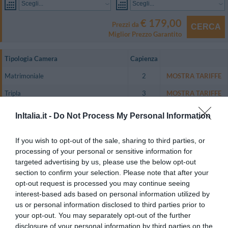
Scegli...
Scegli...
€ 179,00
Prezzi da
CERCA
Miglior Prezzo Garantito
Tipologia Camera
Capienza
Matrimoniale
2
MOSTRA TARIFFE
Tripla
3
MOSTRA TARIFFE
Doppia uso Singola
1
MOSTRA TARIFFE
InItalia.it -
Do Not Process My Personal Information
Matrimoniale Superior vista Lago
2
MOSTRA TARIFFE
If you wish to opt-out of the sale, sharing to third parties, or
Doppia Economy
2
MOSTRA TARIFFE
processing of your personal or sensitive information for
targeted advertising by us, please use the below opt-out
Le camere sono dotate di frigobar, cassetta di sicurezza, TV color
section to confirm your selection. Please note that after your
satellitare, aria condizionata, telefono con linea diretta, connessione Wi-Fi
a Internet gratuita, bagno privato con asciugacapelli.
opt-out request is processed you may continue seeing
interest-based ads based on personal information utilized by
Camere disponibili: Matrimoniale, Tripla, Doppia uso Singola, Matrimoniale
Superior vista Lago, Doppia Economy.
us or personal information disclosed to third parties prior to
your opt-out. You may separately opt-out of the further
disclosure of your personal information by third parties on the