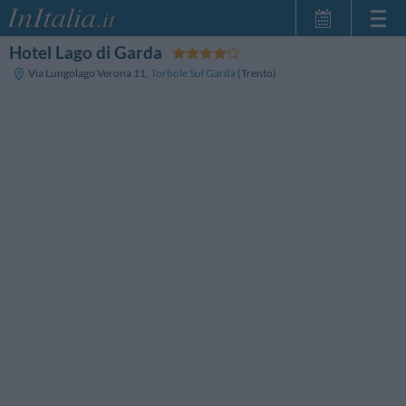
Hotel Lago di Garda
Home Page
Via Lungolago Verona 11
,
Torbole Sul Garda
(Trento)
Le mie Prenotazioni
InItalia Club
Lingua