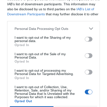
IAB’s list of downstream participants. This information may
Servizi Inclusi nel prezzo
also be disclosed by us to third parties on the
IAB’s List of
Downstream Participants
that may further disclose it to other
Aria condizionata nelle aree
Ascensore
Ristorante e Bar
third parties.
comuni
Cambio Valuta
Cassaforte
Connessione ad Internet
Il ristorante gode di splendida vista sul golfo di Torbole e offre ottimi piatti
Personal Data Processing Opt Outs
Deposito Bagagli
Informazioni Turistiche
Servizi a Pagamento
di pesce e anche un'ottima pizzeria, bar-gelateria.
Internet Point
Personale Multilingua
I want to opt-out of the Sharing of my
La colazione a buffet viene servita fino alle 12:00 e offre ottimi prodotti.
Portiere
Reception - 24 ore su 24
Bagno Turco
Banco Escursioni
personal data.
Caratteristiche dell'hotel
Sala TV
Opted In
Bar
Caffetteria
Campo da golf
Campo da tennis
Camere Insonorizzate
Camere Non Fumatori
I want to opt-out of the Sale of my
Canoa
Ciclismo
Personal Data.
Camere VIP
Camere antiallergiche
Cucina Dietetica
Cucina Internazionale
Opted In
Dimora storica
Edificio storico
Cucina Tipica Locale
Equitazione
Fronte Lago
Gay Friendly
Escursioni
Lavaggio a secco
I want to opt-out of processing my
Ristrutturato recentemente
Terrazza
Lavanderia
Lounge bar
Personal Data for Targeted Advertising.
Vista Panoramica
Opted In
Massaggi
Minigolf
Parcheggio Esterno
Parcheggio Esterno non
I want to opt-out of Collection, Use,
convenzionato
convenzionato
Retention, Sale, and/or Sharing of my
Parcheggio Esterno su strada
Parcheggio Interno in box Privato
Personal Data that Is Unrelated with the
Percorsi in bicicletta
Piano Bar
Purposes for which it was collected.
Opted Out
Pranzo al sacco
Quotidiani
Ricevimenti / Banchetti /
Ristorante