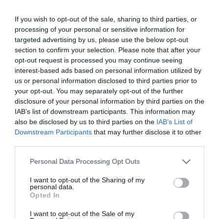
Doppia Superior vista Lago
2
MOSTRA TARIFFE
If you wish to opt-out of the sale, sharing to third parties, or
Matrimoniale Superior vista Lago
2
MOSTRA TARIFFE
processing of your personal or sensitive information for
Doppia Suite vista Lago
2
MOSTRA TARIFFE
targeted advertising by us, please use the below opt-out
section to confirm your selection. Please note that after your
Matrimoniale Suite vista Lago
2
MOSTRA TARIFFE
opt-out request is processed you may continue seeing
interest-based ads based on personal information utilized by
La struttura dispone di camere e Suite dotate di moderni e funzionali
us or personal information disclosed to third parties prior to
comfort.
your opt-out. You may separately opt-out of the further
La maggior parte delle stanze è provvista di balcone con impareggiabile
disclosure of your personal information by third parties on the
vista sul Lago d'Orta, altre invece si affacciano sul giardino dell'albergo.
IAB’s list of downstream participants. This information may
Camere disponibili: Doppia, Matrimoniale, Tripla, Doppia uso Singola,
also be disclosed by us to third parties on the
IAB’s List of
Doppia Superior, Matrimoniale Superior, Doppia vista Lago, Matrimoniale
Downstream Participants
that may further disclose it to other
vista Lago, Doppia uso Singola vista Lago, Doppia Superior vista Lago,
Matrimoniale Superior vista Lago, Doppia Suite vista Lago, Matrimoniale
third parties.
Suite vista Lago.
Personal Data Processing Opt Outs
I want to opt-out of the Sharing of my
Servizi Inclusi nel prezzo
personal data.
Opted In
Aria condizionata nelle aree
Ascensore
Ristorante e Bar
comuni
I want to opt-out of the Sale of my
Cassaforte