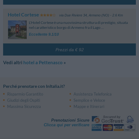
Hotel Cortese
via Due Riviere 34
,
Armeno (NO)
- 2.6 Km
L'Hotel Cortese è una nuovissima struttura di prestigio, situata
nel caratteristico borgo di Armeno fra il Lago ...
Eccellente 9.1/10
Prezzi da € 92
Vedi altri
hotel a Pettenasco
»
Perché prenotare con InItalia.it?
Risparmio Garantito
Assistenza Telefonica
Giudizi degli Ospiti
Semplice e Veloce
Massima Sicurezza
Mappe e Itinerari
Prenotazioni Sicure
Clicca qui per verificare