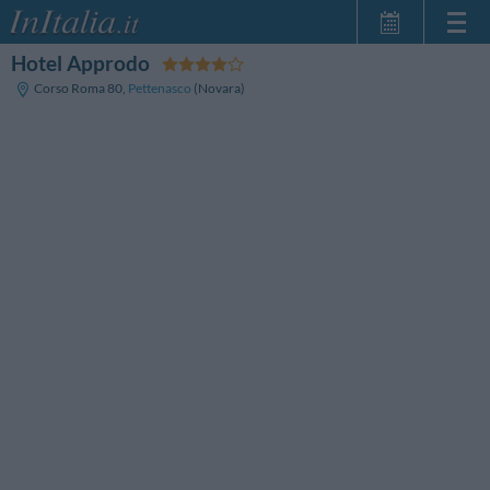
Hotel Approdo
Home Page
Corso Roma 80
,
Pettenasco
(Novara)
Le mie Prenotazioni
InItalia Club
Lingua