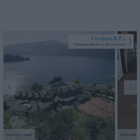
Favoloso
8.7
/
10
Punteggio basato su
38
recensioni
Foto Principale
Foto Hall