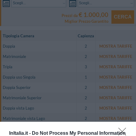
Scegli...
Scegli...
€ 1.000,00
Prezzi da
CERCA
Miglior Prezzo Garantito
Tipologia Camera
Capienza
Doppia
2
MOSTRA TARIFFE
Matrimoniale
2
MOSTRA TARIFFE
Tripla
3
MOSTRA TARIFFE
Doppia uso Singola
1
MOSTRA TARIFFE
Doppia Superior
2
MOSTRA TARIFFE
Matrimoniale Superior
2
MOSTRA TARIFFE
Doppia vista Lago
2
MOSTRA TARIFFE
Matrimoniale vista Lago
2
MOSTRA TARIFFE
Doppia uso Singola vista Lago
1
MOSTRA TARIFFE
InItalia.it -
Do Not Process My Personal Information