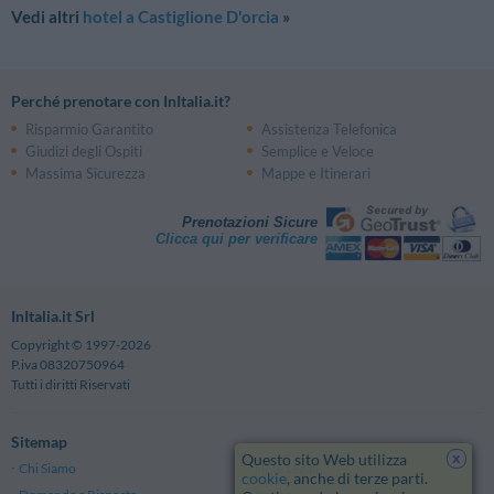
Vedi altri
hotel a Castiglione D'orcia
»
Perché prenotare con InItalia.it?
Risparmio Garantito
Assistenza Telefonica
Giudizi degli Ospiti
Semplice e Veloce
Massima Sicurezza
Mappe e Itinerari
Prenotazioni Sicure
Clicca qui per verificare
InItalia.it Srl
Copyright © 1997-2026
P.iva 08320750964
Tutti i diritti Riservati
Sitemap
x
Questo sito Web utilizza
Chi Siamo
Note Legali
cookie
, anche di terze parti.