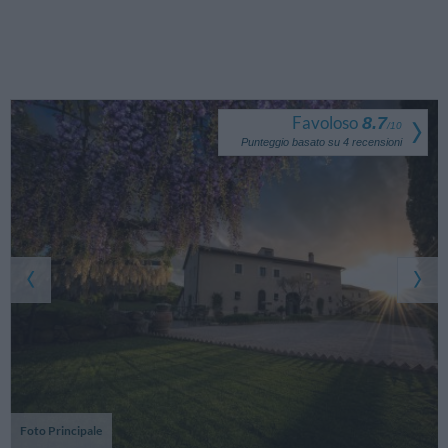
Favoloso
8.7
/
10
Punteggio basato su
4
recensioni
Foto Principale