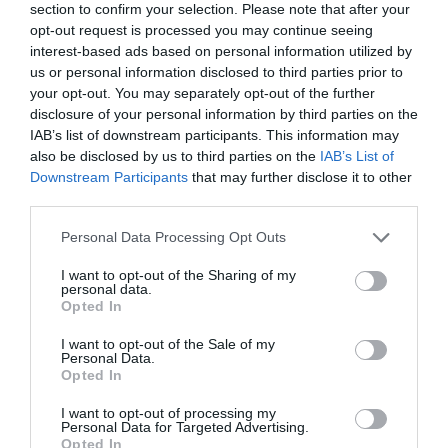
section to confirm your selection. Please note that after your
Deluxe Room di 19 mq con arredi classici e sobri in stile toscano,
caratterizzate da pavimenti in cotto, soffitti con travi a vista, bagno privato
opt-out request is processed you may continue seeing
con doccia idromassaggio, vista panoramica su Bagno Vignoni.
interest-based ads based on personal information utilized by
us or personal information disclosed to third parties prior to
Junior Suite di 23 mq con ampie finestre panoramiche, letti con
baldacchino, soffitti con travi a vista, arredi classici e sobri, pavimenti in
your opt-out. You may separately opt-out of the further
cotto, bagno con finestra, doccia idromassaggio.
disclosure of your personal information by third parties on the
IAB’s list of downstream participants. This information may
Camere disponibili: Matrimoniale Superior, Matrimoniale Junior Suite,
Matrimoniale Deluxe, Matrimoniale Classic.
also be disclosed by us to third parties on the
IAB’s List of
Downstream Participants
that may further disclose it to other
third parties.
Servizi Inclusi nel prezzo
Personal Data Processing Opt Outs
Aria condizionata nelle aree
Ascensore
I want to opt-out of the Sharing of my
Descrizione Sala Riunioni/Sala
comuni
Banco Escursioni
personal data.
Meeting/Sala Congressi
Biblioteca
Cassaforte
Opted In
Check In e Check Out Rapidi
Connessione ad Internet
La struttura dispone di una sala comune che si presta alla realizzazione di
Deposito Bagagli
Informazioni Turistiche
I want to opt-out of the Sale of my
Servizi a Pagamento
riunioni e meeting fino a 25 persone.
Personal Data.
Internet Point
Parcheggio Interno Coperto
Opted In
Parcheggio Interno in box Privato
Parcheggio Interno non Coperto
Bar
Bar della piscina
Caratteristiche dell'hotel
Percorsi in bicicletta
Personale Multilingua
Biglietteria Aerea
Biglietteria Aliscafi
I want to opt-out of processing my
Ping Pong
Piscina Esterna
Personal Data for Targeted Advertising.
Biglietteria Navi
Caffetteria
Camere Insonorizzate
Camere Non Fumatori
Portiere
Sala Lettura
Opted In
Cambio Valuta
Cameriere personale