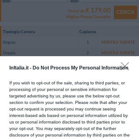
€ 179,00
Prezzi da
CERCA
Miglior Prezzo Garantito
Tipologia Camera
Capienza
Singola
1
MOSTRA TARIFFE
Doppia
2
MOSTRA TARIFFE
Matrimoniale
2
MOSTRA TARIFFE
InItalia.it -
Do Not Process My Personal Information
Tripla Junior Suite
2
MOSTRA TARIFFE
If you wish to opt-out of the sale, sharing to third parties, or
L'hotel dispone di 52 camere, di cui 8 Singole, 27 Doppie, 7 Suite e 10
processing of your personal or sensitive information for
Francesi, arredate con pregiata tappezzeria e mobili d’epoca, e dotate di
targeted advertising by us, please use the below opt-out
telefono diretto, TV color satellitare, Sky TV, connessione Wi-Fi a Internet
gratuita, cassetta di sicurezza elettronica, controllo individuale della
section to confirm your selection. Please note that after your
temperatura, servizio di pulizia 2 volte al giorno.
opt-out request is processed you may continue seeing
Le Suite offrono un'elegante zona living con divano e scrivania.
interest-based ads based on personal information utilized by
us or personal information disclosed to third parties prior to
Camere disponibili: Singola, Doppia, Matrimoniale, Tripla Junior Suite.
your opt-out. You may separately opt-out of the further
disclosure of your personal information by third parties on the