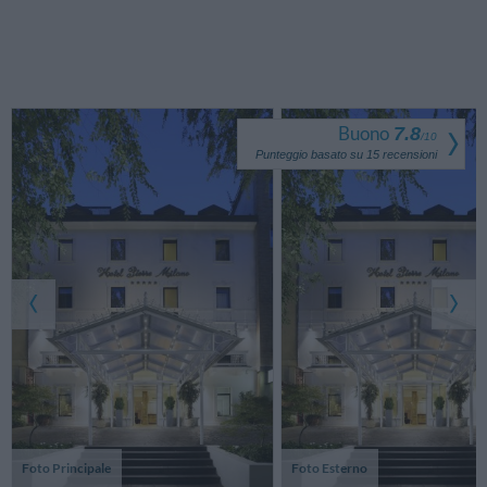
Buono
7.8
/
10
Punteggio basato su
15
recensioni
Foto Principale
Foto Esterno