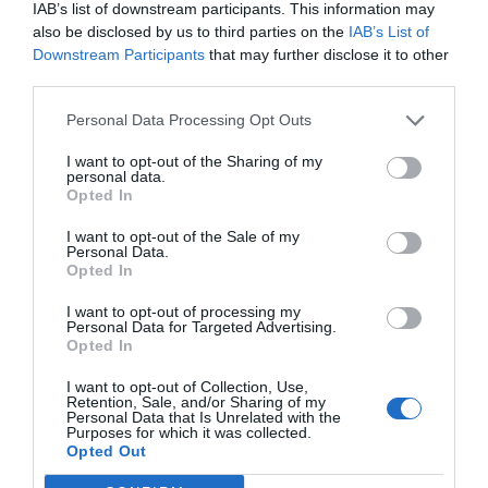
IAB’s list of downstream participants. This information may
Servizi Inclusi nel prezzo
also be disclosed by us to third parties on the
IAB’s List of
Downstream Participants
that may further disclose it to other
Accettati Animali Piccola Taglia
Aria condizionata nelle aree
third parties.
Ristorante e Bar
comuni
Ascensore
Cassaforte
Personal Data Processing Opt Outs
Il Ristorante "Petit Pierre" regala la possibilità di gustare raffinate
Check In e Check Out Rapidi
Connessione ad Internet
Servizi a Pagamento
specialità della cucina Italiana e mediterranea.
Deposito Bagagli
Informazioni Turistiche
I want to opt-out of the Sharing of my
Internet Point
Lustrascarpe
Nella corte interna dell’hotel si trova una Lobby Lounge sovrastata da una
personal data.
Bar
Biglietteria Aerea
grande vetrata con luce naturale, in cui è possibile rilassarsi con squisiti
Opted In
Personale Multilingua
Portiere
Caratteristiche dell'hotel
Biglietteria Aliscafi
Biglietteria Navi
cocktail e vini raffinati.
Reception - 24 ore su 24
Servizio Fax
Caffetteria
Cambio Valuta
I want to opt-out of the Sale of my
Servizio di ritiro e riconsegna
Camere Fumatori
Camere Insonorizzate
Si organizzano cene ed eventi di grande fascino per ricorrenze private e
Cucina Dietetica
Cucina Internazionale
Personal Data.
auto
aziendali.
Camere Non Fumatori
Camere VIP
Cucina Tipica Locale
Escursioni
Opted In
Design hotel
Dimora storica
Lavaggio a secco
Lavanderia
Edificio storico
Gay Friendly
I want to opt-out of processing my
Lounge bar
Noleggio Apparecchiature per
Hotel Business
Hotel di Lusso
Personal Data for Targeted Advertising.
Meeting / Congressi
Opted In
Ristrutturato recentemente
Parcheggio Interno in box Privato
Quotidiani
Ricevimenti / Banchetti /
Ristorante
I want to opt-out of Collection, Use,
Cerimonie
Ristorazione per gruppi
Retention, Sale, and/or Sharing of my
Sala Banchetti / Ricevimenti
Servizio Fotocopiatrice
Personal Data that Is Unrelated with the
Purposes for which it was collected.
Servizio Limousine
Servizio di Baby Sitter
Opted Out
Servizio medico
Snack bar
Stireria
Tour della città