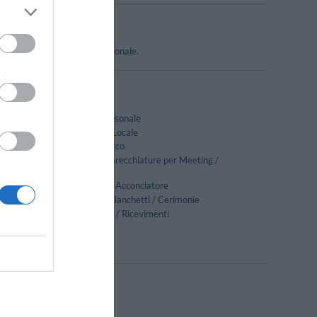
ne e i piatti della cucina nazionale.
Cameriere personale
Cucina Tipica Locale
Lavaggio a secco
Noleggio Apparecchiature per Meeting /
Congressi
Parrucchiere / Acconciatore
Ricevimenti / Banchetti / Cerimonie
Sala Banchetti / Ricevimenti
Snack bar
Camere VIP