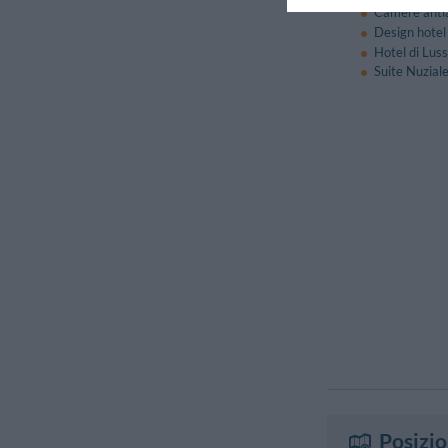
Camere antia
Design hotel
Hotel di Lus
Suite Nuzial
Posizi