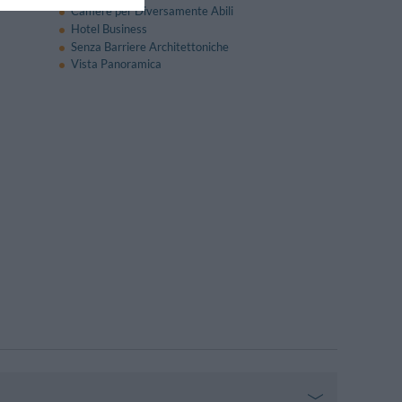
Camere per Diversamente Abili
Hotel Business
Senza Barriere Architettoniche
Vista Panoramica