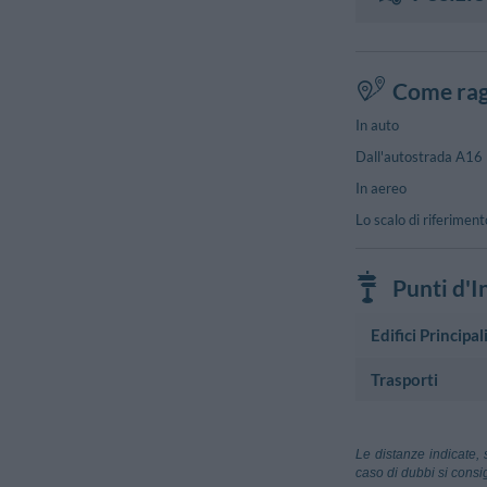
Come rag
In auto
Dall'autostrada A16 N
In aereo
Lo scalo di riferimen
Punti d'I
Edifici Principal
Trasporti
Municipio
Municipio Gro
Aeroporto
Via Alcide De G
Aeroporto Civ
Le distanze indicate, 
Foggia
caso di dubbi si consig