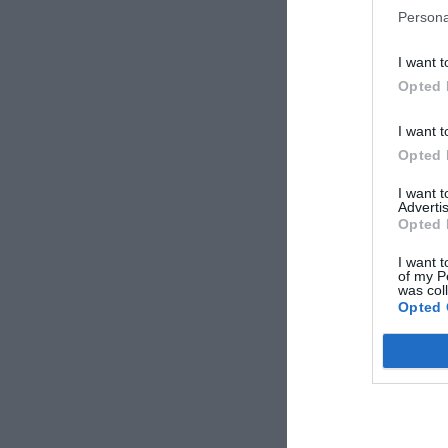
Persona
Ristorant
I want t
Il Ristorante a pochi 
Opted 
I want t
Servizi 
Opted 
Bar
Cucina Diete
I want 
Deposito Bag
Advertis
Opted 
Lavanderia
I want t
Noleggio Au
of my P
Portiere
was col
Ristorante
Opted 
Servizio Lim
Stireria
Caratteri
Camere Inso