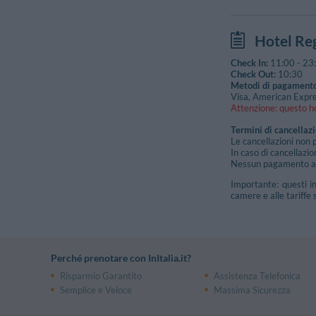
Aerop. Capod
Napoli
Hotel Re
Check In:
11:00
-
23
Check Out:
10:30
Metodi di pagamento
Visa, American Expre
Attenzione: questo ho
Termini di cancellaz
Le cancellazioni non 
In caso di cancellazio
Nessun pagamento ant
Importante: questi i
camere e alle tariffe 
Perché prenotare con InItalia.it?
Risparmio Garantito
Assistenza Telefonica
Semplice e Veloce
Massima Sicurezza