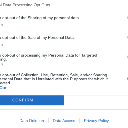
l Data Processing Opt Outs
e e Bar
o opt-out of the Sharing of my personal data.
passi dalla struttura offre un ricco menu à la carte con le specialità tipiche campa
In
o opt-out of the Sale of my Personal Data.
a Pagamento
In
Caffetteria
tica
Cucina Internazionale
to opt-out of processing my Personal Data for Targeted
agli
Kinderheim / Soggiorni per bambini
ing.
In
Negozi Souvenir / Regali
o opt-out of Collection, Use, Retention, Sale, and/or Sharing
to
Noleggio Moto / Scooter
ersonal Data that Is Unrelated with the Purposes for which it
Pranzo al sacco
lected.
Ristorazione per gruppi
Out
ousine
Servizio medico
CONFIRM
stiche dell'hotel
Data Deletion
Data Access
Privacy Policy
norizzate
Camere Non Fumatori