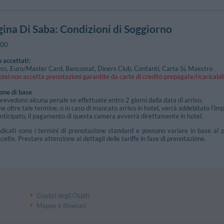
ichino-Viale Maddalena
69.12 km
gina Di Saba
: Condizioni di Soggiorno
:00
 accettati:
ss, Euro/Master Card, Bancomat, Diners Club, Contanti, Carta Si, Maestro
tel non accetta prenotazioni garantite da carte di credito prepagate/ricaricabil
ione di base
prevedono alcuna penale se effettuate entro 2 giorni dalla data di arrivo.
ne oltre tale termine, o in caso di mancato arrivo in hotel, verrà addebitato l'im
icipato, il pagamento di questa camera avverrà direttamente in hotel.
ndicati sono i termini di prenotazione standard e possono variare in base al p
scelte. Prestare attenzione ai dettagli delle tariffe in fase di prenotazione.
Giudizi degli Ospiti
Mappe e Itinerari