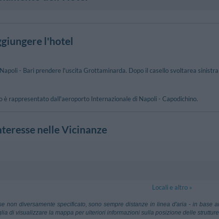
giungere l'hotel
apoli - Bari prendere l'uscita Grottaminarda. Dopo il casello svoltarea sinistr
to è rappresentato dall'aeroporto Internazionale di Napoli - Capodichino.
nteresse nelle Vicinanze
i
ttaminarda
310 m
Locali e altro »
asperi, 6 - Grottaminarda
ile Gino Lisa
57.90 km
Aeroporto Ca
se non diversamente specificato, sono sempre distanze in linea d'aria - in base ai
Napoli
lia di visualizzare la mappa per ulteriori informazioni sulla posizione delle strutture