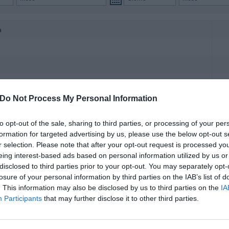
a
Do Not Process My Personal Information
otel Regina di Saba sono la scelta ideale per i soggiorni turistici e d'affari in q
ngola, Doppia, Tripla.
to opt-out of the sale, sharing to third parties, or processing of your per
formation for targeted advertising by us, please use the below opt-out s
r selection. Please note that after your opt-out request is processed y
nclusi nel prezzo
eing interest-based ads based on personal information utilized by us or
onata nelle aree comuni
Cassaforte
disclosed to third parties prior to your opt-out. You may separately opt-
ad Internet
Escursioni
losure of your personal information by third parties on the IAB’s list of
Esterno convenzionato
Parcheggio Interno Coperto
. This information may also be disclosed by us to third parties on the
IA
nterno non Coperto
Reception - 24 ore su 24
Participants
that may further disclose it to other third parties.
Servizio Fax
per Aeroporto