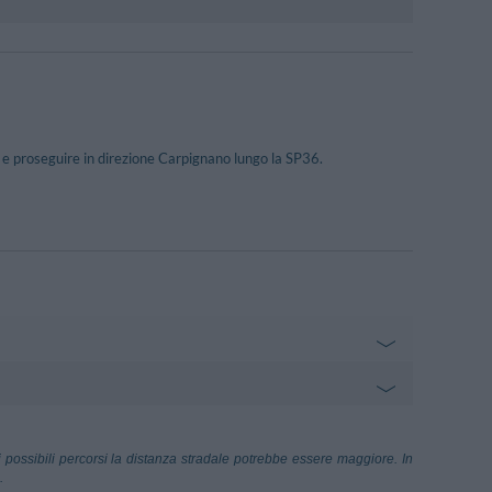
a e proseguire in direzione Carpignano lungo la SP36.
podichino
68.99 km
 possibili percorsi la distanza stradale potrebbe essere maggiore. In
.