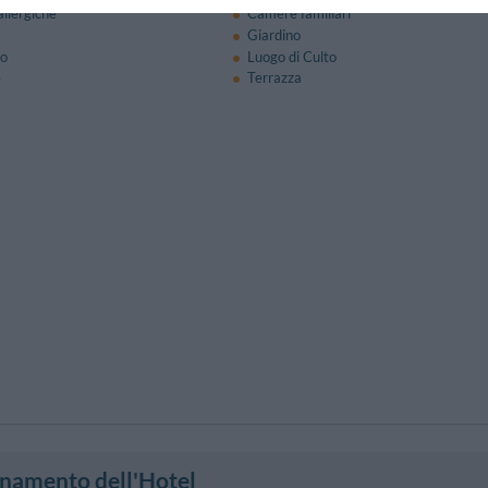
llergiche
Camere familiari
Giardino
so
Luogo di Culto
e
Terrazza
onamento dell'Hotel