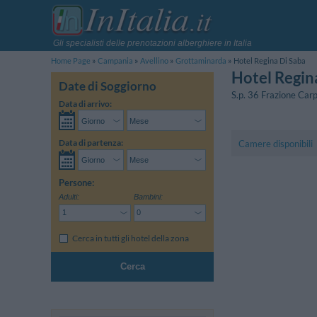
Gli specialisti delle prenotazioni alberghiere in Italia
Home Page
Campania
Avellino
Grottaminarda
Hotel Regina Di Saba
Hotel Regin
Date di Soggiorno
S.p. 36 Frazione Car
Data di arrivo:
Data di partenza:
Camere disponibili
Persone:
Adulti:
Bambini:
Cerca in tutti gli hotel della zona
Cerca