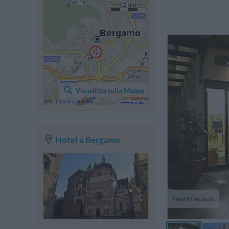
Ra
à 
Visualizza sulla Mappa
m
r
(d
Hotel a Bergamo
Foto Principale