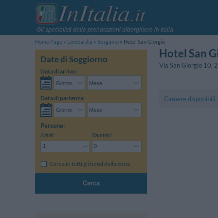
Gli specialisti delle prenotazioni alberghiere in Italia
Home Page
Lombardia
Bergamo
Hotel San Giorgio
Hotel San G
Date di Soggiorno
Via San Giorgio 10
,
2
Data di arrivo:
Data di partenza:
Camere disponibili
Persone:
Adulti:
Bambini:
Cerca in tutti gli hotel della zona
Cerca