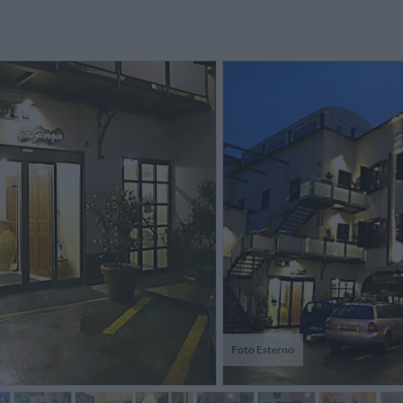
pport qualité/prix excellent. J'ai
TV funktionierte leider nicht
Seguend
déplorer des petites fourmis dans
immer! Sollte dringend
internet
a chambre et un
nachgesehen werden.
piedi l'
afraîchissement trop rapide
indicazi
ébordements de c...
Carmelo,
Helga,
Belgio
Germania
Foto Esterno