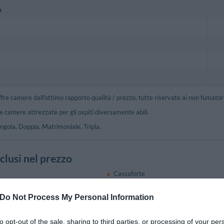
a
ffre camere dall'ottimo rapporto qualità / prezzo, tutte riservate ai non fumatori
ne camere attrezzate per gli ospiti diversamente abili.
ingola, Doppia, Matrimoniale, Tripla.
nclusi nel prezzo
Cassaforte
agli
Informazioni Turistiche
sterno su strada
Personale Multilingua
Do Not Process My Personal Information
Stireria
to opt-out of the sale, sharing to third parties, or processing of your per