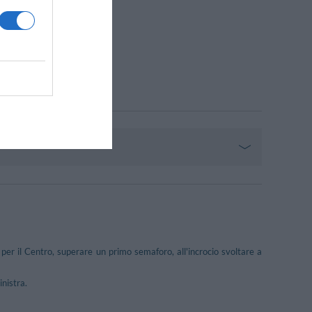
per il Centro, superare un primo semaforo, all'incrocio svoltare a
inistra.