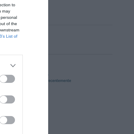
ection to
ou may
 personal
out of the
 downstream
B’s List of
Edificio storico
Ristrutturato recentemente