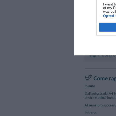
I want t
of my P
was col
Opted 
Posizi
Come rag
In auto
Dall'autostrada A4 Mi
destra e quindi imboc
Al semaforo successivo
In treno