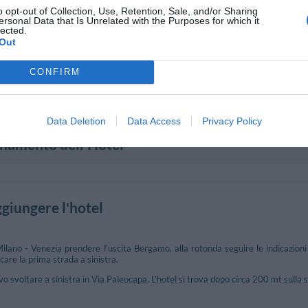
o opt-out of Collection, Use, Retention, Sale, and/or Sharing
ersonal Data that Is Unrelated with the Purposes for which it
lected.
Out
CONFIRM
Data Deletion
Data Access
Privacy Policy
onamento dell'Hotel
giungere l'hotel
lano - Venezia prendere l'uscita Bergamo, alla rotonda seguire le indicazioni 
care la prima strada a sinistra.
 svoltare a sinistra in Via Paleocapa. L’hotel si trova dopo circa 200 mt sulla s