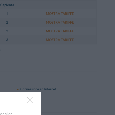
Capienza
1
MOSTRA TARIFFE
2
MOSTRA TARIFFE
2
MOSTRA TARIFFE
3
MOSTRA TARIFFE
.
Connessione ad Internet
Internet Point
Quotidiani
sonal or