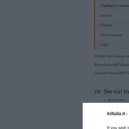
Tipologia Camer
Singola
Doppia
Matrimoniale
Tripla
L’Hotel San Giorgio o
Sono disponibili alcu
Camere disponibili: S
Servizi I
Ascensore
Deposito Bag
Parcheggio E
InItalia.it -
Sala TV
If you wish 