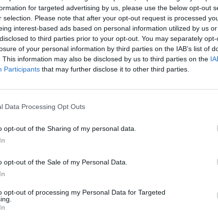
formation for targeted advertising by us, please use the below opt-out s
e e Bar
r selection. Please note that after your opt-out request is processed y
fre la prima colazione in una comoda sala con vista sulla Città Alta.
eing interest-based ads based on personal information utilized by us or
disclosed to third parties prior to your opt-out. You may separately opt-
losure of your personal information by third parties on the IAB’s list of
a Pagamento
. This information may also be disclosed by us to third parties on the
IA
Participants
that may further disclose it to other third parties.
Sala Banchetti / Ricevimenti
stiche dell'hotel
l Data Processing Opt Outs
 Fumatori
Camere per Diversamente Abili
o opt-out of the Sharing of my personal data.
Hotel Business
In
re Architettoniche
Terrazza
o opt-out of the Sale of my Personal Data.
In
to opt-out of processing my Personal Data for Targeted
ing.
In