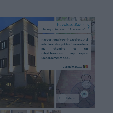
Favoloso
8.5
/
10
Punteggio basato su
17
recensioni
o il percorso indicato su
Rapport qualité/prix excellent. J'ai
TV funktion
 dalla stazione ferroviaria a
à déplorer des petites fourmis dans
immer! So
insegna non è visibile e le
ma chambre et un
nachgesehen 
oni non sono esaustive.
rafraîchissement trop rapide
(débordements de c...
Giuseppe,
Carmelo,
Italia
Belgio
Foto Esterno