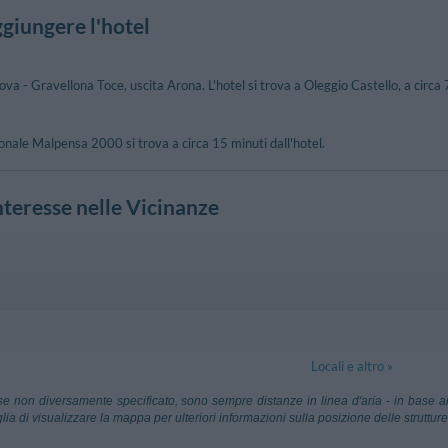
giungere l'hotel
 - Gravellona Toce, uscita Arona. L'hotel si trova a Oleggio Castello, a circa 
onale Malpensa 2000 si trova a circa 15 minuti dall'hotel.
nteresse nelle Vicinanze
i
llo
480 m
Paruzzaro
co
, 2 - Oleggio Castello
Piazza Municip
3.10 km
Dormelletto
n Martino
3.29 km
Rocca Borro
Locali e altro »
1 - Arona
Via Francesco 
4.22 km
Meina
ca
 Malpensa
19.70 km
Aeroporto Di 
se non diversamente specificato, sono sempre distanze in linea d'aria - in base ai
Gattico
Piazza Rodolfo
Segrate (Milan
lia di visualizzare la mappa per ulteriori informazioni sulla posizione delle strutture
an Carlo
2.96 km
rrado Gex
90.34 km
Aeroporto Di 