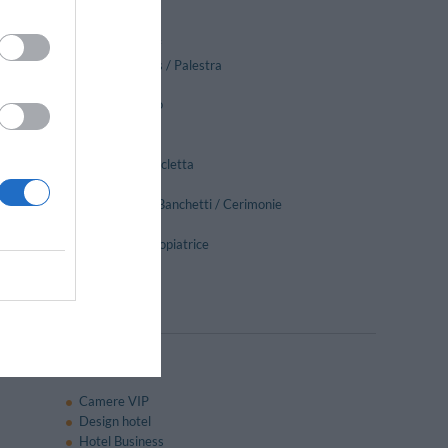
Bar
Campo da golf
Centro Fitness / Palestra
Equitazione
Idromassaggio
Karaoke
Massaggi
 /
Percorsi in bicicletta
Pesca
Ricevimenti / Banchetti / Cerimonie
Sauna
Servizio Fotocopiatrice
Ski school
Stireria
Camere VIP
Design hotel
Hotel Business