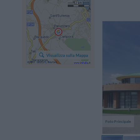
N
n
Visualizza sulla Mappa
d'
et
Foto Principale