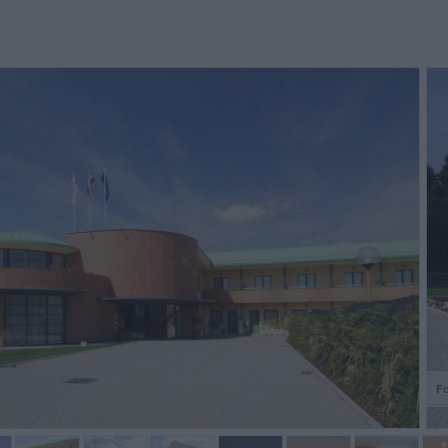
ous sommes trés satisfaits de
Super hôtel. a proximité de tout
Habe mic
otre séjour dans votre hôtel,
,nous avons beaucoup aimé .Très
accés facile, calme, confortable
bon accueil du personnel.Super
 proche des sites tou...
Petit Déj même si nous avons une
préfé...
Jean Pierre,
Serge,
Francia
Francia
Fo