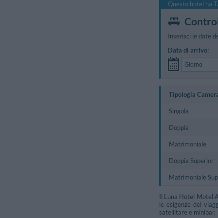
Questo hotel ha T
Control
Inserisci le date d
Data di arrivo:
Tipologia Camer
Singola
Doppia
Matrimoniale
Doppia Superior
Matrimoniale Sup
Il Luna Hotel Motel A
le esigenze del viag
satellitare e minibar.