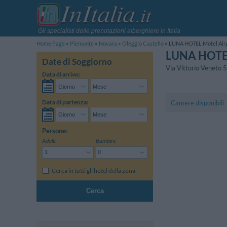
Gli specialisti delle prenotazioni alberghiere in Italia
Home Page
Piemonte
Novara
Oleggio Castello
LUNA HOTEL Motel Air
LUNA HOTEL
Date di Soggiorno
Via Vittorio Veneto 
Data di arrivo:
Data di partenza:
Camere disponibili
Persone:
Adulti:
Bambini:
Cerca in tutti gli hotel della zona
Cerca