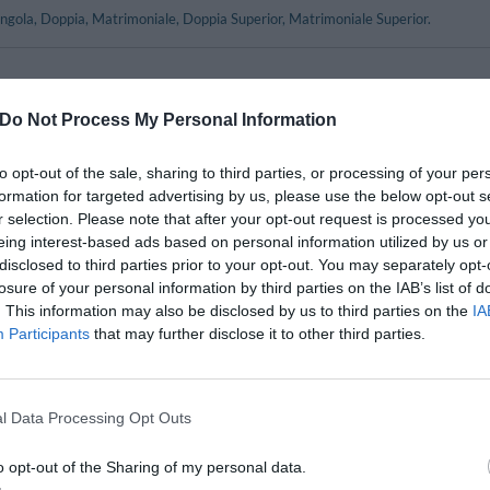
ingola, Doppia, Matrimoniale, Doppia Superior, Matrimoniale Superior.
nclusi nel prezzo
Do Not Process My Personal Information
onata nelle aree comuni
Ascensore
ad Internet
Deposito Bagagli
nterno in box Privato
Personale Multilingua
to opt-out of the sale, sharing to third parties, or processing of your per
24 ore su 24
Sala Lettura
formation for targeted advertising by us, please use the below opt-out s
r selection. Please note that after your opt-out request is processed y
eing interest-based ads based on personal information utilized by us or
e e Bar
disclosed to third parties prior to your opt-out. You may separately opt-
losure of your personal information by third parties on the IAB’s list of
 ospiti un servizio breakfast per tutti i gusti e le esigenze, a base di prodotti genu
. This information may also be disclosed by us to third parties on the
IA
Participants
that may further disclose it to other third parties.
one Sala Riunioni/Sala Meeting/Sala Congressi
di 3 sale congressi, per una capienza massima di 300 persone, dotate di strumen
media.
l Data Processing Opt Outs
o opt-out of the Sharing of my personal data.
a Pagamento