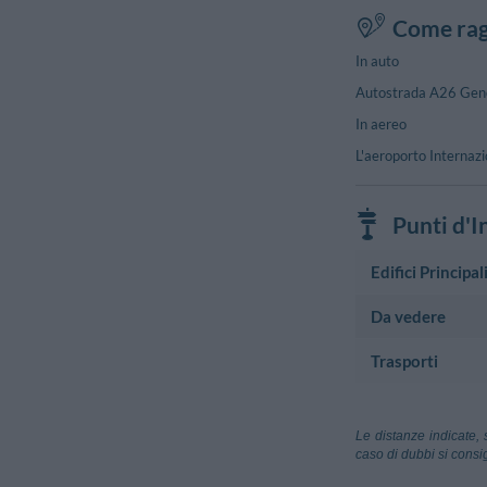
Come rag
In auto
Autostrada A26 Genova
In aereo
L'aeroporto Internazi
Punti d'I
Edifici Principal
Da vedere
Municipio
Oleggio Caste
Trasporti
Monumento Stori
Vicolo Torrazza
Arona
Chiesa Di Sa
Via San Carlo, 
Aeroporto
Gattico
Attrazione Turisti
Aeroporto di
Le distanze indicate, 
Sp32Dir , 27 - 
Ferno (Varese)
caso di dubbi si consig
Colosso Di S
Aeroporto Co
Ambasciata