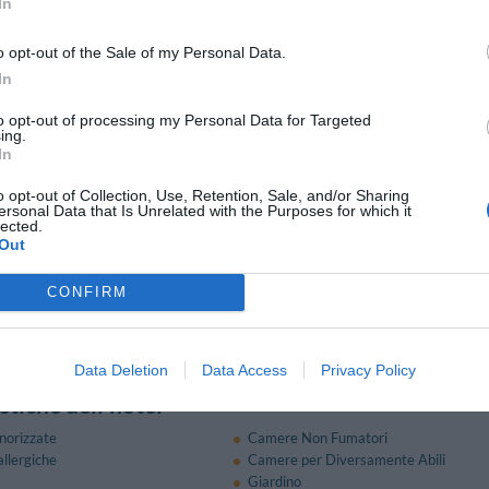
In
Bagno Turco
Bowling
o opt-out of the Sale of my Personal Data.
nnis
Canoa
In
heck Out Rapidi
Ciclismo
Freccette
to opt-out of processing my Personal Data for Targeted
ing.
Subacquee
Internet Point
In
ecco
Lavanderia
Noleggio Apparecchiature per Meeting
o opt-out of Collection, Use, Retention, Sale, and/or Sharing
Congressi
ersonal Data that Is Unrelated with the Purposes for which it
Quotidiani
lected.
Out
 per gruppi
Sala Banchetti / Ricevimenti
Servizio Fax
aby Sitter
Servizio medico
CONFIRM
Squash
ttà
Windsurf
Data Deletion
Data Access
Privacy Policy
stiche dell'hotel
norizzate
Camere Non Fumatori
llergiche
Camere per Diversamente Abili
Giardino