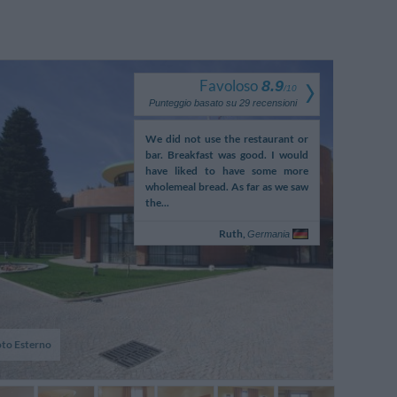
Favoloso
8.9
/
10
Punteggio basato su
29
recensioni
h sehr wohl gefühlt.
We did not use the restaurant or
De bonnes p
bar. Breakfast was good. I would
bon rapport qu
have liked to have some more
wholemeal bread. As far as we saw
the...
Bernarda,
Ruth,
Svizzera
Germania
to Esterno