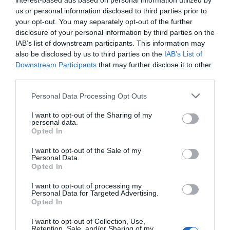
interest-based ads based on personal information utilized by
digitale, riscaldamento,aria condizionata, servizio di pulizia in camera,
us or personal information disclosed to third parties prior to
ricambio settimanale lenzuola e servizio portineria h24. E disponibile
your opt-out. You may separately opt-out of the further
un’area lavanderia con lavatrice, stenditoio e stireria.
disclosure of your personal information by third parties on the
Camere disponibili: Singola, Doppia, Tripla, Quadrupla, Doppia uso Singola,
IAB’s list of downstream participants. This information may
Bilocale per 5 persone, Appartamento per 8 persone.
also be disclosed by us to third parties on the
IAB’s List of
Downstream Participants
that may further disclose it to other
third parties.
Servizi Inclusi nel prezzo
Personal Data Processing Opt Outs
Aria condizionata nelle aree
Ascensore
Ristorante e Bar
comuni
Cassaforte
I want to opt-out of the Sharing of my
personal data.
Check In e Check Out Rapidi
Connessione ad Internet
Opted In
NovaRestaurant è il luogo ideale per apprezzare le diversità
Informazioni Turistiche
Parcheggio Interno in box Privato
Servizi a Pagamento
enogastronomiche legate alle stagioni ed ai ritmi naturali.
Personale Multilingua
Piano Bar
I want to opt-out of the Sale of my
Si può gustare l'Antipasto di Mare “Nova con calamaretti farciti con ricotta
Portiere
Reception - 24 ore su 24
Personal Data.
Accettati Animali Piccola Taglia
Bar
di bufala e menta, carpaccio di polipo con rucola, gamberoni lardellati,
Caratteristiche dell'hotel
Sala Banchetti / Ricevimenti
Opted In
Biglietteria Aerea
Biglietteria Aliscafi
bianchetti gratinati su foglia di limone, radicchio e seppioline all’insalata;
Biglietteria Navi
Caffetteria
oppure gustosa genovese di polipo ed un’ Amatriciana di scampi…
Camere Fumatori
Camere Non Fumatori
I want to opt-out of processing my
Cambio Valuta
Cameriere personale
Personal Data for Targeted Advertising.
o ancora assaggiare la nostra Zuppa di pesce con coccio, triglietta, seppia,
Camere VIP
Camere familiari
Centro Fitness / Palestra
Cucina Internazionale
Opted In
gamberoni e frutti di mare…
Camere per Diversamente Abili
Design hotel
Cucina Tipica Locale
Deposito Bagagli
Ristrutturato recentemente
Suite Nuziale
e non siamo solo “d’aMare”…
Equitazione
Escursioni
I want to opt-out of Collection, Use,
Terrazza
Vista Panoramica
Retention, Sale, and/or Sharing of my
Karaoke
Lavanderia