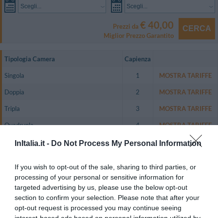
Scegli...
Scegli...
€ 40,00
Prezzi da
CERCA
Miglior Prezzo Garantito
Tipologia Camera
Capienza
Singola
1
MOSTRA TARIFFE
Doppia
2
MOSTRA TARIFFE
Tripla
3
MOSTRA TARIFFE
Quadrupla
4
MOSTRA TARIFFE
Doppia uso Singola
1
MOSTRA TARIFFE
InItalia.it -
Do Not Process My Personal Information
Bilocale per 5 persone
5
MOSTRA TARIFFE
If you wish to opt-out of the sale, sharing to third parties, or
Appartamento per 8 persone
8
MOSTRA TARIFFE
processing of your personal or sensitive information for
targeted advertising by us, please use the below opt-out
Il Resort è finemente arredato con una splendida fusione tra classico e
section to confirm your selection. Please note that after your
moderno.Ogni appartamento può ospitare fino a 4 persone e dispone di
opt-out request is processed you may continue seeing
cucina completa di tutto il necessario, camera da letto, soggiorno, bagno
interno con doccia e asciugacapelli, accesso ad Internet, telefono, TV-LCD