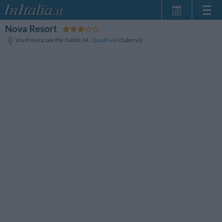
Nova Resort
Home Page
Via Provinciale Per Galdo 24
,
Quadrivio
(Salerno)
Le mie Prenotazioni
InItalia Club
Lingua