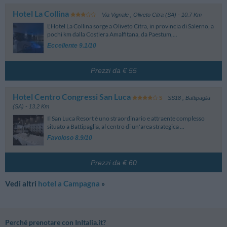
Hotel La Collina
Via Vignale
,
Oliveto Citra (SA)
- 10.7 Km
L'Hotel La Collina sorge a Oliveto Citra, in provincia di Salerno, a
pochi km dalla Costiera Amalfitana, da Paestum,...
Eccellente 9.1/10
Prezzi da € 55
Hotel Centro Congressi San Luca
SS18
,
Battipaglia
(SA)
- 13.2 Km
Il San Luca Resort è uno straordinario e attraente complesso
situato a Battipaglia, al centro di un'area strategica ...
Favoloso 8.9/10
Prezzi da € 60
Vedi altri
hotel a Campagna
»
Perché prenotare con InItalia.it?