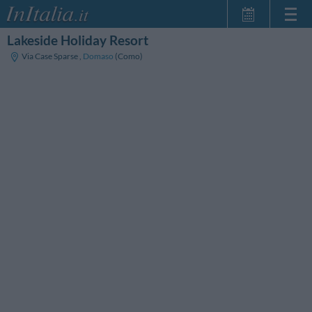
Lakeside Holiday Resort
Home Page
Via Case Sparse
,
Domaso
(Como)
Le mie Prenotazioni
InItalia Club
Lingua