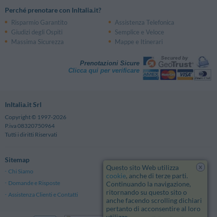
Perché prenotare con InItalia.it?
Risparmio Garantito
Assistenza Telefonica
Giudizi degli Ospiti
Semplice e Veloce
Massima Sicurezza
Mappe e Itinerari
Prenotazioni Sicure
Clicca qui per verificare
InItalia.it Srl
Copyright © 1997-2026
P.iva 08320750964
Tutti i diritti Riservati
Sitemap
x
Questo sito Web utilizza
Chi Siamo
Note Legali
cookie
, anche di terze parti.
Domande e Risposte
Privacy
Continuando la navigazione,
ritornando su questo sito o
Assistenza Clienti e Contatti
Termini e Condizioni generali
anche facendo scrolling dichiari
pertanto di acconsentire al loro
utilizzo.