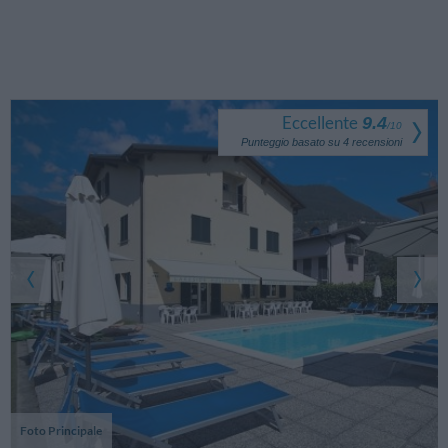
Eccellente
9.4
/
10
Punteggio basato su
4
recensioni
Foto Principale