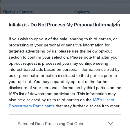
Tipologia Camera
Capienza
Bilocale per 4 persone
4
MOSTRA TARIFFE
InItalia.it -
Do Not Process My Personal Information
Appartamento per 4 Persone - Mansarda
4
MOSTRA TARIFFE
If you wish to opt-out of the sale, sharing to third parties, or
Appartamento con Vista Giardino per 6
processing of your personal or sensitive information for
Persone - Mansarda con 2 Camere da
6
MOSTRA TARIFFE
targeted advertising by us, please use the below opt-out
Letto con Balcone
section to confirm your selection. Please note that after your
Appartamento con Vista Giardino per 4
opt-out request is processed you may continue seeing
4
MOSTRA TARIFFE
Persone
interest-based ads based on personal information utilized by
us or personal information disclosed to third parties prior to
Il Residence è composto 11 appartamenti al piano terra o al primo piano,
your opt-out. You may separately opt-out of the further
modernamente arredati e funzionali. Quelli al primo piano dispongono
disclosure of your personal information by third parties on the
anche di un balconcino privato.
IAB’s list of downstream participants. This information may
L'appartamento bilocale è composto da ampio soggiorno/cucina con un
also be disclosed by us to third parties on the
IAB’s List of
divano letto matrimoniale, TV color satellitare, connessione Wi-Fi a
Downstream Participants
that may further disclose it to other
Internet, camera matrimoniale, bagno privato con doccia.
third parties.
Camere disponibili: Bilocale per 4 persone, Appartamento per 4 Persone -
Mansarda, Appartamento con Vista Giardino per 6 Persone - Mansarda
Personal Data Processing Opt Outs
con 2 Camere da Letto con Balcone, Appartamento con Vista Giardino per
4 Persone.