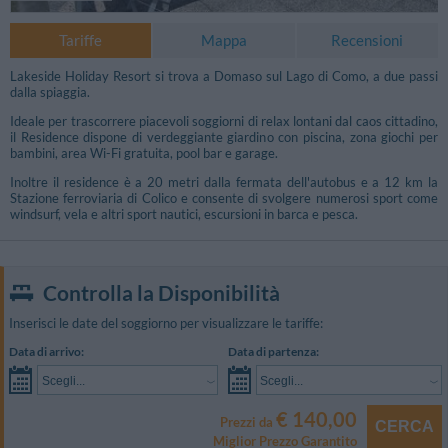
Tariffe
Mappa
Recensioni
Lakeside Holiday Resort si trova a Domaso sul Lago di Como, a due passi
dalla spiaggia.
Ideale per trascorrere piacevoli soggiorni di relax lontani dal caos cittadino,
il Residence dispone di verdeggiante giardino con piscina, zona giochi per
bambini, area Wi-Fi gratuita, pool bar e garage.
Inoltre il residence è a 20 metri dalla fermata dell'autobus e a 12 km la
Stazione ferroviaria di Colico e consente di svolgere numerosi sport come
windsurf, vela e altri sport nautici, escursioni in barca e pesca.
Controlla la Disponibilità
Inserisci le date del soggiorno per visualizzare le tariffe:
Data di arrivo:
Data di partenza:
Scegli...
Scegli...
€ 140,00
Prezzi da
CERCA
Miglior Prezzo Garantito