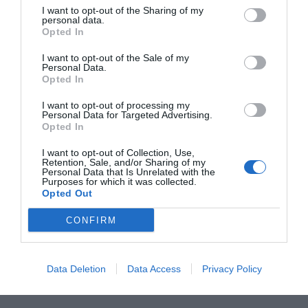
I want to opt-out of the Sharing of my
personal data.
Opted In
Servizi Inclusi nel prezzo
I want to opt-out of the Sale of my
Personal Data.
Cambio Valuta
Check In e Check Out Rapidi
Opted In
Ristorante e Bar
Connessione ad Internet
Deposito Bagagli
Informazioni Turistiche
Parcheggio Interno Coperto
I want to opt-out of processing my
.
Personal Data for Targeted Advertising.
Parcheggio Interno in box Privato
Personale Multilingua
Servizi a Pagamento
Opted In
Piscina Esterna
Bar
Bar della piscina
I want to opt-out of Collection, Use,
Caratteristiche dell'hotel
Biliardo
Campo da golf
Retention, Sale, and/or Sharing of my
Personal Data that Is Unrelated with the
Campo da tennis
Canoa
Purposes for which it was collected.
Camere Non Fumatori
Camere antiallergiche
Ciclismo
Equitazione
Opted Out
Camere familiari
Gay Friendly
Escursioni
Noleggio Biciclette
Giardino
Parco giochi per bambini
Percorsi in bicicletta
Pesca
CONFIRM
Terrazza
Vista Panoramica
Servizio Fax
Servizio Fotocopiatrice
Servizio Interpreti
Servizio medico
Snorkeling
Windsurf
Data Deletion
Data Access
Privacy Policy