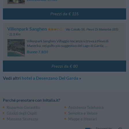
Stazione
Prezzi da € 115
Desenzano Del Garda Sirmione
460 m
Piazza Luigi Einaudi - Desenzano Del Garda
Lonato
4.29 km
Villenpark Sanghen
Via Catullo 56
,
Pieve Di Manerba (BS)
Piazzale Vittorio Veneto, 2 - Lonato
- 11.5 Km
Villenpark Sanghen Villaggio Vacanze si trova a Pieve di
Manerba, nel golfo più suggestivo del Lago di Garda, ...
Buono 7.9/10
Prezzi da € 80
Vedi altri
hotel a Desenzano Del Garda
»
Perché prenotare con InItalia.it?
Risparmio Garantito
Assistenza Telefonica
Giudizi degli Ospiti
Semplice e Veloce
Massima Sicurezza
Mappe e Itinerari