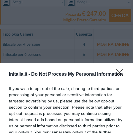
Scegli...
Scegli...
€ 247,00
Prezzi da
CERCA
Miglior Prezzo Garantito
Tipologia Camera
Capienza
Bilocale per 4 persone
4
MOSTRA TARIFFE
Trilocale per 6 persone
6
MOSTRA TARIFFE
Appartamento per 4 persone
4
MOSTRA TARIFFE
InItalia.it -
Do Not Process My Personal Information
Appartamento per 6 persone
6
MOSTRA TARIFFE
La struttura è composta da 22 appartamenti, di cui 5 monolocali, 10
If you wish to opt-out of the sale, sharing to third parties, or
bilocali, 6 trilocali, 1 quadrilocale, tutti con ampi balconi vista lago o
processing of your personal or sensitive information for
giardino.
targeted advertising by us, please use the below opt-out
Le camere e gli appartamenti dispongono di biancheria da camera TV color
section to confirm your selection. Please note that after your
(satellitare su richiesta), cassetta di sicurezza, telefono con linea diretta,
opt-out request is processed you may continue seeing
attrezzatura completa per cucina, aria condizionata, connessione Wi-Fi a
Internet, bagno privato.
interest-based ads based on personal information utilized by
us or personal information disclosed to third parties prior to
Camere disponibili: Bilocale per 4 persone, Trilocale per 6 persone,
your opt-out. You may separately opt-out of the further
Appartamento per 4 persone, Appartamento per 6 persone.