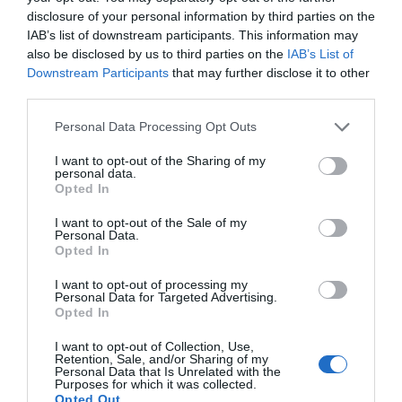
disclosure of your personal information by third parties on the
IAB’s list of downstream participants. This information may
also be disclosed by us to third parties on the
IAB’s List of
Servizi Inclusi nel prezzo
Downstream Participants
that may further disclose it to other
third parties.
Aria condizionata nelle aree
Ascensore
Ristorante e Bar
comuni
Cassaforte
Personal Data Processing Opt Outs
Check In e Check Out Rapidi
Connessione ad Internet
La struttura dispone di un servizio bar e di una sala colazioni per i clienti che
Deposito Bagagli
Informazioni Turistiche
Servizi a Pagamento
scelgono di usufruire del servizio.
I want to opt-out of the Sharing of my
Internet Point
Parcheggio Interno Coperto
personal data.
Parcheggio Interno non Coperto
Personale Multilingua
Opted In
Accettati Animali
Accettati Animali Piccola Taglia
Caratteristiche dell'hotel
Piscina Esterna
Reception - 24 ore su 24
Bar
Campo da golf
I want to opt-out of the Sale of my
Sala Giochi Bimbi
Sala Lettura
Campo da tennis
Lavaggio a secco
Personal Data.
Camere Insonorizzate
Camere Non Fumatori
Sala TV
Lavanderia
Massaggi
Opted In
Camere antiallergiche
Camere familiari
Noleggio Auto
Noleggio Biciclette
Camere per Diversamente Abili
Giardino
Noleggio Moto / Scooter
Percorsi in bicicletta
I want to opt-out of processing my
Ristrutturato recentemente
Senza Barriere Architettoniche
Personal Data for Targeted Advertising.
Servizio Fax
Servizio Fotocopiatrice
Opted In
Servizio di Baby Sitter
Servizio di ritiro e riconsegna
auto
I want to opt-out of Collection, Use,
Servizio medico
Stireria
Retention, Sale, and/or Sharing of my
Tour della città
Transfer da/per Aeroporto
Personal Data that Is Unrelated with the
Transfer da/per Fiera
Transfer da/per Porto
Purposes for which it was collected.
Opted Out
Transfer da/per Spiaggia