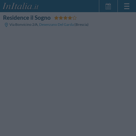
Residence il Sogno
Home Page
Via Bonvicino 2/A
,
Desenzano Del Garda
(Brescia)
Le mie Prenotazioni
InItalia Club
Lingua