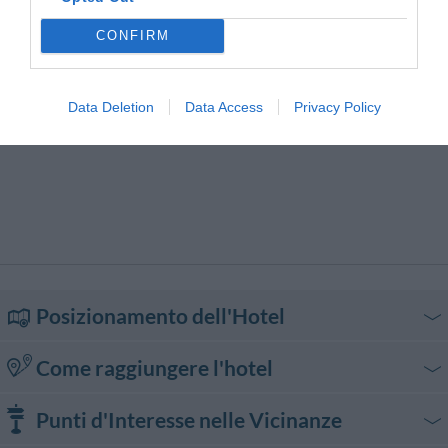
CONFIRM
Data Deletion
Data Access
Privacy Policy
Posizionamento dell'Hotel
Come raggiungere l'hotel
In auto
Punti d'Interesse nelle Vicinanze
Dall'autostrada A4 Torino - Trieste uscire a Desenzano.