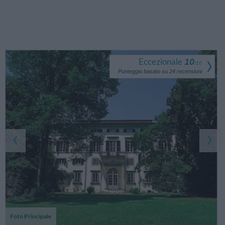
Eccezionale
10
/
10
Punteggio basato su
24
recensioni
Foto Principale