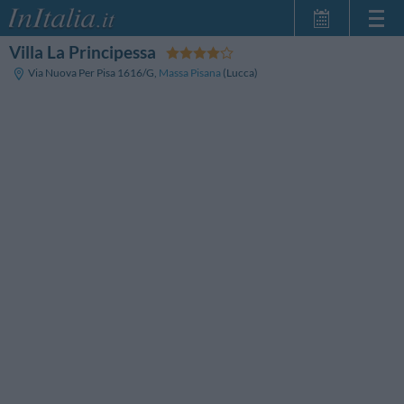
Villa La Principessa
Home Page
Via Nuova Per Pisa 1616/G
,
Massa Pisana
(Lucca)
Le mie Prenotazioni
InItalia Club
Lingua