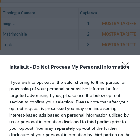
Tipologia Camera
Capienza
Singola
1
MOSTRA TARIFFE
Matrimoniale
2
MOSTRA TARIFFE
Tripla
3
MOSTRA TARIFFE
La struttura offre eleganti camere di caratteristiche diverse, alcune situate
nella tranquilla dependance.
InItalia.it -
Do Not Process My Personal Information
Tutte le stanze sono dotate di aria condizionata, telefono con linea diretta,
connessione Wi-Fi a Internet, TV color satellitare LCD,
If you wish to opt-out of the sale, sharing to third parties, or
frigobar, bagno privato con asciugacapelli.
processing of your personal or sensitive information for
Camere disponibili: Singola, Matrimoniale, Tripla.
targeted advertising by us, please use the below opt-out
section to confirm your selection. Please note that after your
opt-out request is processed you may continue seeing
interest-based ads based on personal information utilized by
Servizi Inclusi nel prezzo
us or personal information disclosed to third parties prior to
your opt-out. You may separately opt-out of the further
Aria condizionata nelle aree
Ascensore
Ristorante e Bar
comuni
disclosure of your personal information by third parties on the
Cassaforte