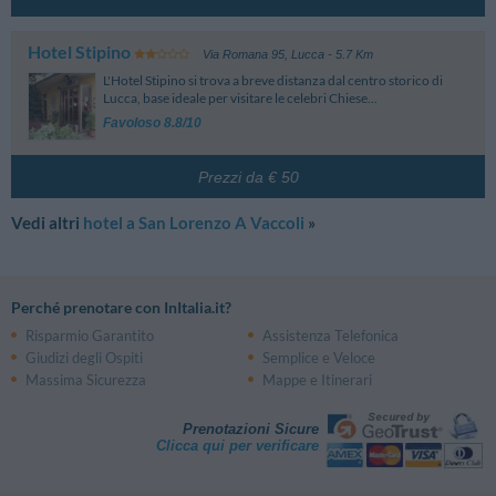
Convento San Romano
4.83 km
Piazza San Romano - Lucca
Palazzo Ducale
4.83 km
Hotel Stipino
Via Romana 95
,
Lucca
- 5.7 Km
Piazza Napoleone - Lucca
L'Hotel Stipino si trova a breve distanza dal centro storico di
Chiesa Di San Romano
4.84 km
Lucca, base ideale per visitare le celebri Chiese...
Piazza San Romano - Lucca
Favoloso 8.8/10
Porta Vittorio Emanuele
4.84 km
Lucca
Baluardo San Colombano
4.84 km
Prezzi da € 50
Viale Delle Mura Urbane - Lucca
Porta S. Anna
4.88 km
Vedi altri
hotel a San Lorenzo A Vaccoli
»
Piazza Vittorio Emanuele - Lucca
Ex Manifattura Tabacchi
4.89 km
Via Vittorio Emanuele, 39 - Lucca
Museo
Perché prenotare con InItalia.it?
Museo Del Risorgimento
4.82 km
Risparmio Garantito
Assistenza Telefonica
Cortile Degli Svizzeri, 6 - Lucca
Giudizi degli Ospiti
Semplice e Veloce
Museo Nazionale Del Fumetto
4.83 km
Massima Sicurezza
Mappe e Itinerari
Piazza San Romano, 4 - Lucca
Museo Della Cattedrale
4.95 km
Prenotazioni Sicure
Piazza Antelminelli, 5 - Lucca
Clicca qui per verificare
Attrazione Turistica