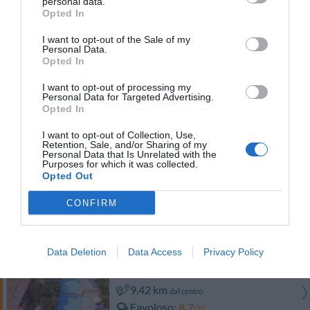
personal data.
Opted In
Hotel Palau
I want to opt-out of the Sale of my
10.99 km
Personal Data.
dal centro
Opted In
0 Recensioni
TARIFFE
I want to opt-out of processing my
Personal Data for Targeted Advertising.
Opted In
Aldiola Country Resort
I want to opt-out of Collection, Use,
Retention, Sale, and/or Sharing of my
11.06 km
dal centro
Personal Data that Is Unrelated with the
Purposes for which it was collected.
0 Recensioni
Opted Out
TARIFFE
CONFIRM
Ulteriori Proposte
Data Deletion
Data Access
Privacy Policy
La Jacia Hotel & Resort
9.42 km
dal centro
Favoloso
8.7
/10