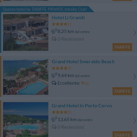
Questo hotel ha TARIFFE PRIVATE InItalia Club!
Hotel Li Graniti
8.25 km
dal centro
0 Recensioni
TARIFFE
Grand Hotel Smeraldo Beach
9.64 km
dal centro
Eccellente
9
/10
TARIFFE
Grand Hotel In Porto Cervo
13.65 km
dal centro
0 Recensioni
TARIFFE