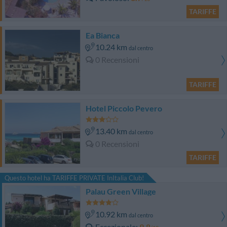
TARIFFE
Ea Bianca
10.24 km
dal centro
0 Recensioni
TARIFFE
Hotel Piccolo Pevero
13.40 km
dal centro
0 Recensioni
TARIFFE
Questo hotel ha TARIFFE PRIVATE InItalia Club!
Palau Green Village
10.92 km
dal centro
Eccezionale
9.8