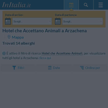
Home Page
Data di arrivo:
Data di partenza:
Le mie Prenotazioni
Scegli...
Scegli...
InItalia Club
Adulti:
Non ho ancora deciso le date del mio soggiorno
Bambini:
Hotel che Accettano Animali a Arzachena
CERCA
Lingua
Mappa
Trovati 14 alberghi
È attivo il filtro di ricerca
Hotel che Accettano Animali
, per visualizzare
tutti gli hotel a Arzachena
clicca qui
Ordina per
Filtri
Date