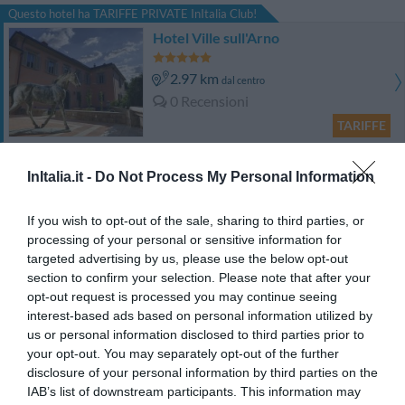
Questo hotel ha TARIFFE PRIVATE InItalia Club!
Hotel Ville sull'Arno
2.97 km
dal centro
0 Recensioni
TARIFFE
Hotel Park Palace
InItalia.it -
Do Not Process My Personal Information
3.02 km
dal centro
If you wish to opt-out of the sale, sharing to third parties, or
Eccezionale
9.6
/10
processing of your personal or sensitive information for
TARIFFE
targeted advertising by us, please use the below opt-out
section to confirm your selection. Please note that after your
opt-out request is processed you may continue seeing
Hotel Ginori Al Duomo Italhotels Group
interest-based ads based on personal information utilized by
us or personal information disclosed to third parties prior to
670 m
dal centro
your opt-out. You may separately opt-out of the further
0 Recensioni
disclosure of your personal information by third parties on the
TARIFFE
IAB’s list of downstream participants. This information may