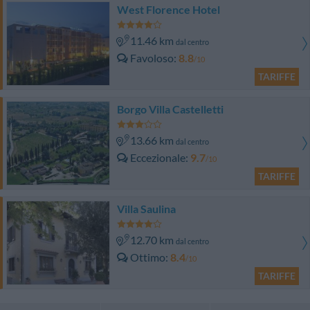
West Florence Hotel
11.46 km
dal centro
Favoloso
8.8
/10
TARIFFE
Borgo Villa Castelletti
13.66 km
dal centro
Eccezionale
9.7
/10
TARIFFE
Villa Saulina
12.70 km
dal centro
Ottimo
8.4
/10
TARIFFE