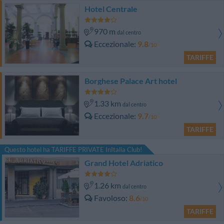
Hotel Centrale
970 m
dal centro
Eccezionale
9.8
/10
TARIFFE
Borghese Palace Art hotel
1.33 km
dal centro
Eccezionale
9.7
/10
TARIFFE
Questo hotel ha TARIFFE PRIVATE InItalia Club!
Grand Hotel Adriatico
1.26 km
dal centro
Favoloso
8.6
/10
TARIFFE