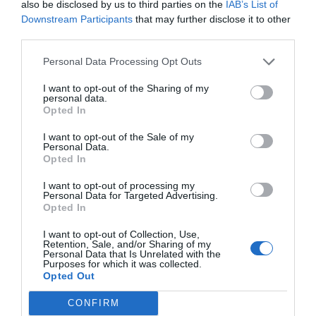
also be disclosed by us to third parties on the
IAB’s List of
Hotel Corolle
Downstream Participants
that may further disclose it to other
third parties.
2.72 km
dal centro
Personal Data Processing Opt Outs
Buono
7.5
/10
TARIFFE
I want to opt-out of the Sharing of my
personal data.
Opted In
Agriturismo Borgo de Ricci
I want to opt-out of the Sale of my
Personal Data.
5.96 km
dal centro
Opted In
Eccellente
9
/10
I want to opt-out of processing my
TARIFFE
Personal Data for Targeted Advertising.
Opted In
Marignolle Relais & Charme
I want to opt-out of Collection, Use,
5.02 km
dal centro
Retention, Sale, and/or Sharing of my
Personal Data that Is Unrelated with the
0 Recensioni
Purposes for which it was collected.
Opted Out
TARIFFE
CONFIRM