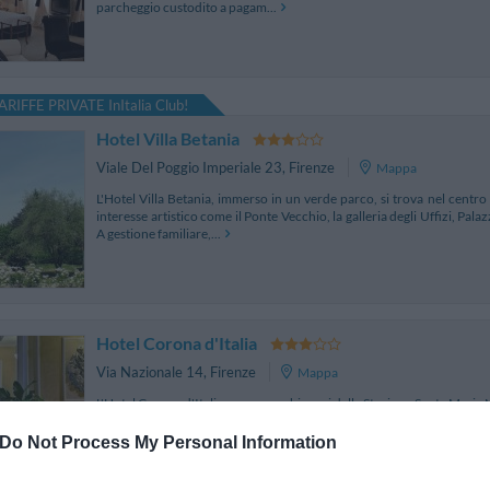
parcheggio custodito a pagam...
ARIFFE PRIVATE InItalia Club!
Hotel Villa Betania
Viale Del Poggio Imperiale 23
,
Firenze
Mappa
L'Hotel Villa Betania, immerso in un verde parco, si trova nel centro 
interesse artistico come il Ponte Vecchio, la galleria degli Uffizi, Pala
A gestione familiare,...
Hotel Corona d'Italia
Via Nazionale 14
,
Firenze
Mappa
L'Hotel Corona d'Italia sorge a pochi passi dalla Stazione Santa Maria N
di San Lorenzo che da secoli è il fulcro della cultura mercantile e artis
punto di riferimento p...
Do Not Process My Personal Information
Ultima struttura prenotata