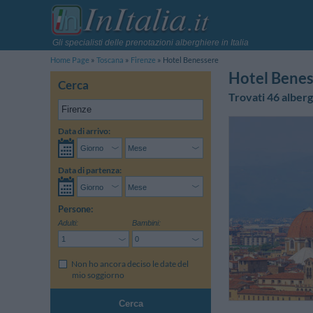
Gli specialisti delle prenotazioni alberghiere in Italia
Home Page
Toscana
Firenze
Hotel Benessere
Hotel Benes
Cerca
Trovati 46 alberg
Data di arrivo:
Data di partenza:
Persone:
Adulti:
Bambini:
Non ho ancora deciso le date del
mio soggiorno
Cerca