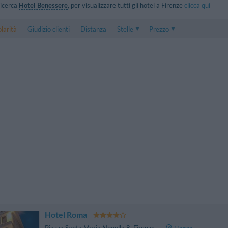
 ricerca
Hotel Benessere
, per visualizzare tutti gli hotel a Firenze
clicca qui
larità
Giudizio clienti
Distanza
Stelle
Prezzo
Prezzo
5 . . 1
Prezzo Camera Doppia
1 . . 5
Prezzo Camera Tripla
Hotel Roma
Piazza Santa Maria Novella 8
,
Firenze