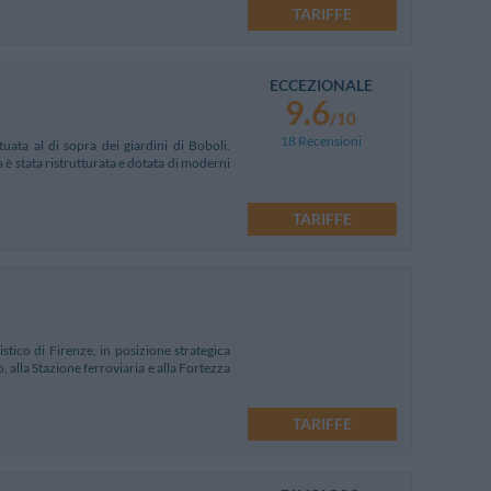
TARIFFE
ECCEZIONALE
9.6
/10
18 Recensioni
tuata al di sopra dei giardini di Boboli.
è stata ristrutturata e dotata di moderni
TARIFFE
istico di Firenze, in posizione strategica
 alla Stazione ferroviaria e alla Fortezza
TARIFFE