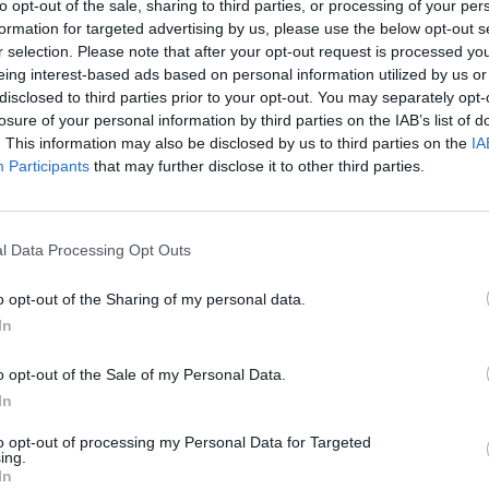
to opt-out of the sale, sharing to third parties, or processing of your per
formation for targeted advertising by us, please use the below opt-out s
r selection. Please note that after your opt-out request is processed y
Hotel Centrale
eing interest-based ads based on personal information utilized by us or
Via Dei Conti 3
,
Firenze
Mappa
disclosed to third parties prior to your opt-out. You may separately opt-
L'Hotel Centrale si trova a Firenze, a breve distanza dal Duomo e da
losure of your personal information by third parties on the IAB’s list of
Stazione centrale di Santa Maria Novella, dalla Fortezza da Basso, 
. This information may also be disclosed by us to third parties on the
IA
fieristiche, e dal Palazzo Dei Congre...
Participants
that may further disclose it to other third parties.
l Data Processing Opt Outs
Hotel Villa Liana
Via Alfieri 18
,
Firenze
Mappa
o opt-out of the Sharing of my personal data.
L'Hotel Villa Liana di Firenze è un'esclusiva residenza nobiliare de
In
inglese. Situata a pochi passi da Piazza Santa Croce, dal Duomo, dalla
ebraica, è una base perfetta per...
o opt-out of the Sale of my Personal Data.
In
to opt-out of processing my Personal Data for Targeted
ing.
Strozzi Palace Hotel
In