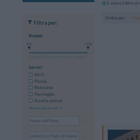
È attivo il filtro di
Ordina per:
Popo
Filtra per:
Budget
€ 0
> 150
Il budget è giornaliero per camera
Servizi
Wi-Fi
Piscina
Ristorante
Parcheggio
Accetta animali
Mostra più servizi