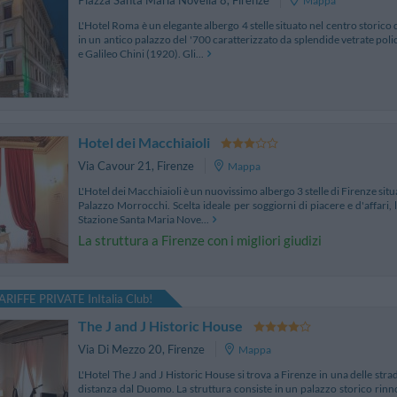
Mappa
L'Hotel Roma è un elegante albergo 4 stelle situato nel centro storico 
in un antico palazzo del '700 caratterizzato da splendide vetrate poli
e Galileo Chini (1920). Gli...
Hotel dei Macchiaioli
Via Cavour 21
,
Firenze
Mappa
L'Hotel dei Macchiaioli è un nuovissimo albergo 3 stelle di Firenze situ
Palazzo Morrocchi. Scelta ideale per soggiorni di piacere e d'affari, 
Stazione Santa Maria Nove...
La struttura a Firenze con i migliori giudizi
ARIFFE PRIVATE InItalia Club!
The J and J Historic House
Via Di Mezzo 20
,
Firenze
Mappa
L'Hotel The J and J Historic House si trova a Firenze in una delle strad
distanza dal Duomo. La struttura consiste in un palazzo storico rinn