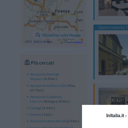
Questo hotel ha T
Visualizza sulla Mappa
Più cercati
Aeroporto Amerigo
Vespucci
(4.8 km.)
Aeroporto Galileo Galilei
(Pisa,
69.7 km.)
Aeroporto Guglielmo
Marconi
(Bologna, 83 km.)
Careggi
(3.4 km.)
Duomo
(1 km.)
InItalia.it -
Stazione Firenze Rifredi
(2.4 km.)
Stazione Firenze Santa Maria