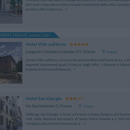
dal Centro Espositivo e dai principali monumenti della città. L'ambien
arredi in stile moderno e...
ARIFFE PRIVATE InItalia Club!
Hotel Ville sull'Arno
Lungarno Cristoforo Colombo 3/5
,
Firenze
Mappa
L'Hotel Ville sull'Arno si trova sulla sponda destra del fiume Arno, a 1
stupendi monumenti quali il Palazzo degli Uffizi, il Duomo e Palazzo
insieme armonioso di bassi ed...
Hotel San Giorgio
Via Sant'antonino 3
,
Firenze
Mappa
L'Albergo San Giorgio si trova a Firenze a breve distanza dal Duomo
città, dalla Stazione ferroviaria di Santa Maria Novella e a 500 mt 
Famiglia Lodovichi dà il benvenuto a...