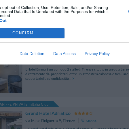
Via De' Vecchietti 4
,
Firenze
Mappa
o opt-out of Collection, Use, Retention, Sale, and/or Sharing
Strozzi Palace Hotel, situato nel cuore del centro storico di Firenze i
ersonal Data that Is Unrelated with the Purposes for which it
un raffinato arredamento in stile, comodità e tecnologie innovativ
lected.
L'albergo è l'ideale per una visi...
Out
CONFIRM
ARIFFE PRIVATE InItalia Club!
Hotel Emma
Data Deletion
Data Access
Privacy Policy
Via A. Pacinotti 20
,
Firenze
Mappa
L'Hotel Emma è un comodo 2 stelle di Firenze situato in un quartiere e
direttamente dai proprietari, offre un'atmosfera calorosa e familiare 
scoperta della splendida città...
ARIFFE PRIVATE InItalia Club!
Grand Hotel Adriatico
via Maso Finiguerra 9
,
Firenze
Mappa
Il Grand Hotel Adriatico è situato al centro di Firenze, a breve dista