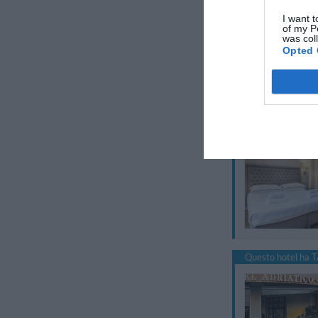
I want t
of my P
was col
Opted 
Questo hotel ha T
Questo hotel ha T