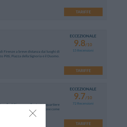
TARIFFE
ECCEZIONALE
9.8
/10
15 Recensioni
di Firenze a breve distanza dai luoghi di
zzo Pitti, Piazza della Signoria e il Duomo.
TARIFFE
ECCEZIONALE
9.7
/10
72 Recensioni
ovella di Firenze, nello storico quartiere
tica della città. La struttura si pone come
TARIFFE