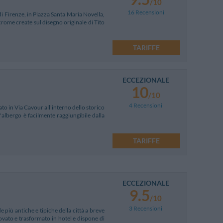
/10
16 Recensioni
di Firenze, in Piazza Santa Maria Novella,
crome create sul disegno originale di Tito
TARIFFE
ECCEZIONALE
10
/10
4 Recensioni
ato in Via Cavour all'interno dello storico
l'albergo è facilmente raggiungibile dalla
TARIFFE
ECCEZIONALE
9.5
/10
3 Recensioni
e più antiche e tipiche della città a breve
ovato e trasformato in hotel e dispone di