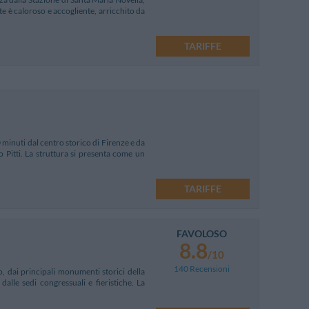
te è caloroso e accogliente, arricchito da
TARIFFE
0 minuti dal centro storico di Firenze e da
 Pitti. La struttura si presenta come un
TARIFFE
FAVOLOSO
8.8
/10
140 Recensioni
, dai principali monumenti storici della
dalle sedi congressuali e fieristiche. La