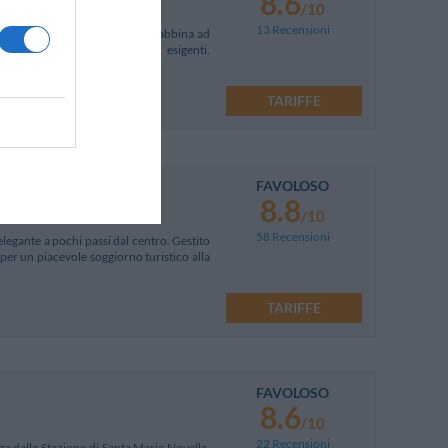
8.6
/10
13 Recensioni
n un elegante edificio dell'800, abbina ad
e per soddisfare i clienti più esigenti.
TARIFFE
FAVOLOSO
8.8
/10
58 Recensioni
legante a pochi passi dal centro. Gestito
per un piacevole soggiorno turistico alla
TARIFFE
FAVOLOSO
8.6
/10
22 Recensioni
nza dalla Stazione di Santa Maria Novella,