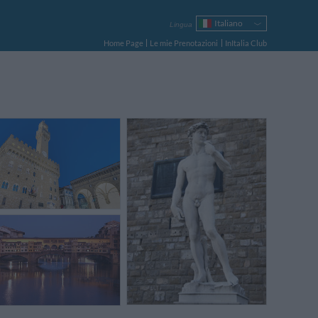
Italiano
Lingua
English
Home Page
Le mie Prenotazioni
InItalia Club
Français
Deutsch
Español
Русский
Português
Polski