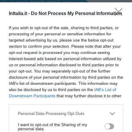
Questo hotel ha TARIFFE PRIVATE InItalia Club!
Orsa Maggiore
InItalia.it -
Do Not Process My Personal Information
5.58 km
dal centro
If you wish to opt-out of the sale, sharing to third parties, or
Favoloso
8.5
/10
processing of your personal or sensitive information for
TARIFFE
targeted advertising by us, please use the below opt-out
section to confirm your selection. Please note that after your
Hotel Amarea
opt-out request is processed you may continue seeing
interest-based ads based on personal information utilized by
us or personal information disclosed to third parties prior to
2.95 km
dal centro
your opt-out. You may separately opt-out of the further
Ottimo
8
/10
disclosure of your personal information by third parties on the
TARIFFE
IAB’s list of downstream participants. This information may
also be disclosed by us to third parties on the
IAB’s List of
Residence Albergo Mendolita
Downstream Participants
that may further disclose it to other
third parties.
220 m
dal centro
Personal Data Processing Opt Outs
Favoloso
8.5
/10
TARIFFE
I want to opt-out of the Sharing of my
personal data.