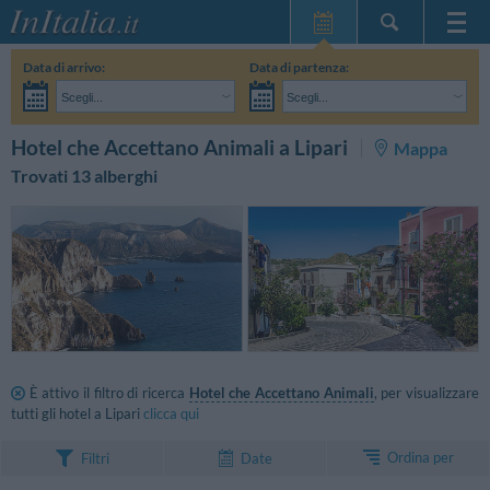
Home Page
Data di arrivo:
Data di partenza:
Le mie Prenotazioni
Scegli...
Scegli...
InItalia Club
Adulti:
Non ho ancora deciso le date del mio soggiorno
Bambini:
CERCA
Hotel che Accettano Animali a Lipari
Mappa
Lingua
Trovati 13 alberghi
È attivo il filtro di ricerca
Hotel che Accettano Animali
, per visualizzare
tutti gli hotel a Lipari
clicca qui
Ordina per
Filtri
Date