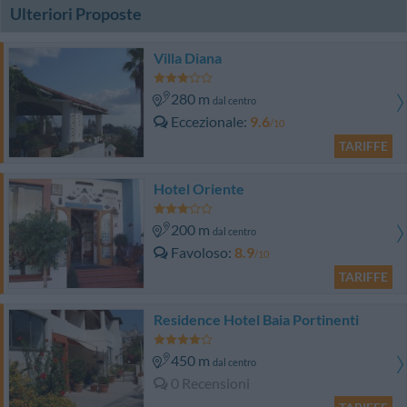
Ulteriori Proposte
Villa Diana
280 m
dal centro
Eccezionale
9.6
/10
TARIFFE
Hotel Oriente
200 m
dal centro
Favoloso
8.9
/10
TARIFFE
Residence Hotel Baia Portinenti
450 m
dal centro
0 Recensioni