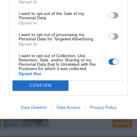
Opted In
Vulcano Blu Residence
I want to opt-out of the Sale of my
Personal Data.
4.84 km
dal centro
Opted In
Carino
6.4
/10
I want to opt-out of processing my
TARIFFE
Personal Data for Targeted Advertising.
Opted In
Holiday House In Vulcano
I want to opt-out of Collection, Use,
6.27 km
dal centro
Retention, Sale, and/or Sharing of my
0 Recensioni
Personal Data that Is Unrelated with the
Purposes for which it was collected.
Opted Out
TARIFFE
CONFIRM
Il Delfino
11.10 km
Data Deletion
Data Access
Privacy Policy
dal centro
0 Recensioni
TARIFFE