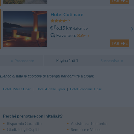
TARIFFE
Hotel Cutimare
6.15 km
dal centro
Favoloso
8.6
/10
TARIFFE
Pagina 1 di 1
Precedente
Successiva
Elenco di tutte le tipologie di alberghi per dormire a Lipari:
Hotel 3 Stelle Lipari
|
Hotel 4 Stelle Lipari
|
Hotel Economici Lipari
Perché prenotare con InItalia.it?
Risparmio Garantito
Assistenza Telefonica
Giudizi degli Ospiti
Semplice e Veloce