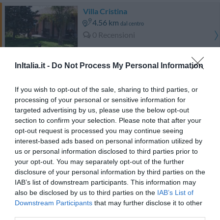
Villa Cristina
4.56 km
dal centro
0 Recensioni
TARIFFE
InItalia.it -
Do Not Process My Personal Information
Kalaonda Plemmirio Hotel
If you wish to opt-out of the sale, sharing to third parties, or
processing of your personal or sensitive information for
6.65 km
dal centro
targeted advertising by us, please use the below opt-out
0 Recensioni
section to confirm your selection. Please note that after your
TARIFFE
opt-out request is processed you may continue seeing
interest-based ads based on personal information utilized by
us or personal information disclosed to third parties prior to
Il Podere Hotel Spa Restaurant
your opt-out. You may separately opt-out of the further
disclosure of your personal information by third parties on the
6.91 km
dal centro
IAB’s list of downstream participants. This information may
Buono
7.4
/10
also be disclosed by us to third parties on the
IAB’s List of
TARIFFE
Downstream Participants
that may further disclose it to other
third parties.