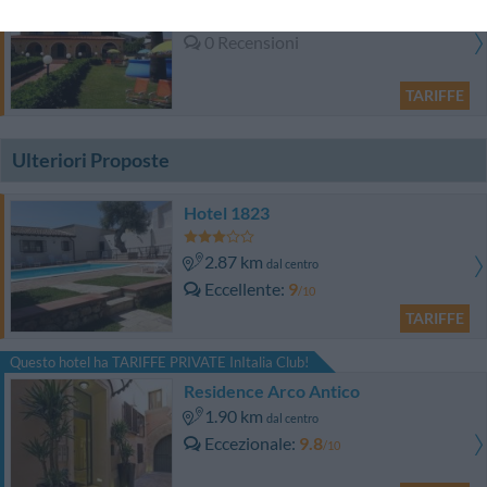
12.20 km
dal centro
0 Recensioni
TARIFFE
Ulteriori Proposte
Hotel 1823
2.87 km
dal centro
Eccellente
9
/10
TARIFFE
Questo hotel ha TARIFFE PRIVATE InItalia Club!
Residence Arco Antico
1.90 km
dal centro
Eccezionale
9.8
/10