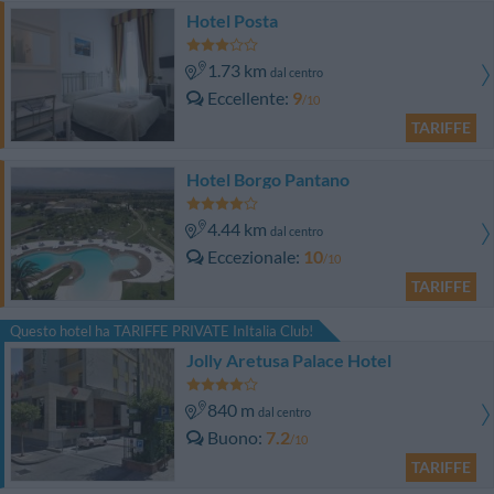
Hotel Posta
1.73 km
dal centro
Eccellente
9
/10
TARIFFE
Hotel Borgo Pantano
4.44 km
dal centro
Eccezionale
10
/10
TARIFFE
Questo hotel ha TARIFFE PRIVATE InItalia Club!
Jolly Aretusa Palace Hotel
840 m
dal centro
Buono
7.2
/10
TARIFFE