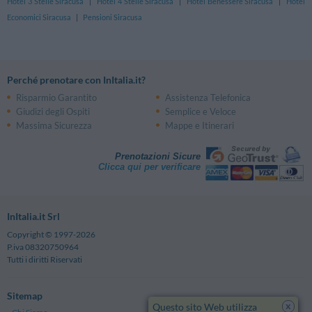
Hotel 3 Stelle Siracusa
|
Hotel 4 Stelle Siracusa
|
Hotel Benessere Siracusa
|
Hotel
Economici Siracusa
|
Pensioni Siracusa
Perché prenotare con InItalia.it?
Risparmio Garantito
Assistenza Telefonica
Giudizi degli Ospiti
Semplice e Veloce
Massima Sicurezza
Mappe e Itinerari
Prenotazioni Sicure
Clicca qui per verificare
InItalia.it Srl
Copyright © 1997-2026
P.iva 08320750964
Tutti i diritti Riservati
Sitemap
x
Questo sito Web utilizza