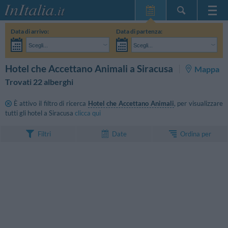
Home Page
Data di arrivo:
Data di partenza:
Le mie Prenotazioni
Scegli...
Scegli...
InItalia Club
Adulti:
Non ho ancora deciso le date del mio soggiorno
Bambini:
CERCA
Hotel che Accettano Animali a Siracusa
Mappa
Lingua
Trovati 22 alberghi
È attivo il filtro di ricerca
Hotel che Accettano Animali
, per visualizzare
tutti gli hotel a Siracusa
clicca qui
Ordina per
Filtri
Date