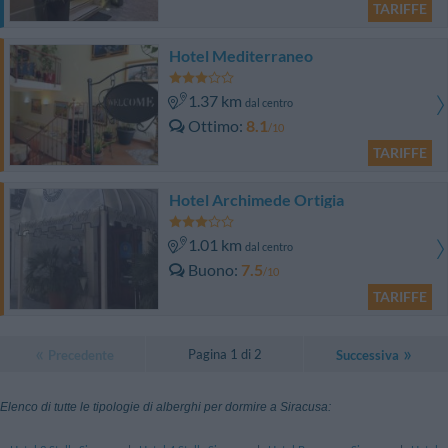
TARIFFE
Hotel Mediterraneo
1.37 km
dal centro
Ottimo
8.1
/10
TARIFFE
Hotel Archimede Ortigia
1.01 km
dal centro
Buono
7.5
/10
TARIFFE
Pagina 1 di 2
Precedente
Successiva
Elenco di tutte le tipologie di alberghi per dormire a Siracusa: