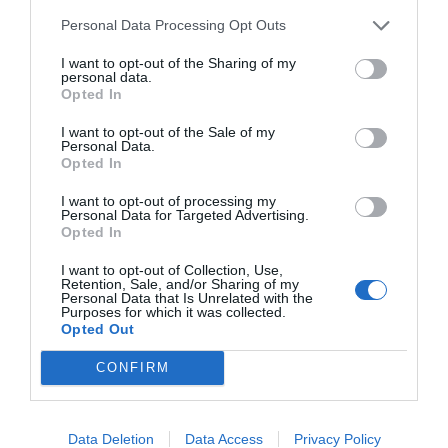
Hotel San Martino
Personal Data Processing Opt Outs
12.93 km
dal centro
I want to opt-out of the Sharing of my
Favoloso
8.7
personal data.
/10
Opted In
TARIFFE
I want to opt-out of the Sale of my
Personal Data.
I Monasteri Golf Resort
Opted In
12.80 km
dal centro
I want to opt-out of processing my
Personal Data for Targeted Advertising.
0 Recensioni
Opted In
TARIFFE
I want to opt-out of Collection, Use,
Retention, Sale, and/or Sharing of my
Villa Dei Papiri
Personal Data that Is Unrelated with the
Purposes for which it was collected.
6.50 km
dal centro
Opted Out
Ottimo
8
/10
CONFIRM
TARIFFE
Villa Sunset Bed & Breakfast
Data Deletion
Data Access
Privacy Policy