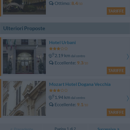
Ottimo
8.4
/10
TARIFFE
Ulteriori Proposte
Hotel Urbani
2.19 km
dal centro
Eccellente
9.3
/10
TARIFFE
Mozart Hotel Dogana Vecchia
1.94 km
dal centro
Eccellente
9.1
/10
TARIFFE
Pagina 1 di 2
Precedente
Successiva