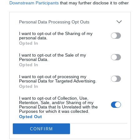
Downstream Participants
that may further disclose it to other
Eccellente
9
/10
third parties.
TARIFFE
Personal Data Processing Opt Outs
I want to opt-out of the Sharing of my
Sharing Torino
personal data.
Opted In
5.00 km
dal centro
I want to opt-out of the Sale of my
Ok
5.7
Personal Data.
/10
Opted In
TARIFFE
I want to opt-out of processing my
Personal Data for Targeted Advertising.
Hotel Air Palace Lingotto
Opted In
6.38 km
dal centro
I want to opt-out of Collection, Use,
Retention, Sale, and/or Sharing of my
Ottimo
8.3
/10
Personal Data that Is Unrelated with the
Purposes for which it was collected.
TARIFFE
Opted Out
Residence Hotel Torino 1
CONFIRM