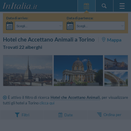
Home Page
Data di arrivo:
Data di partenza:
Le mie Prenotazioni
Scegli...
Scegli...
InItalia Club
Adulti:
Non ho ancora deciso le date del mio soggiorno
Bambini:
CERCA
Hotel che Accettano Animali a Torino
Mappa
Lingua
Trovati 22 alberghi
È attivo il filtro di ricerca
Hotel che Accettano Animali
, per visualizzare
tutti gli hotel a Torino
clicca qui
Ordina per
Filtri
Date