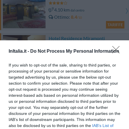
4.10 km
dal centro
Ottimo
8.4
/10
TARIFFE
Hotel Residence Miramonti
3.62 km
InItalia.it -
Do Not Process My Personal Information
dal centro
Ottimo
8.1
/10
If you wish to opt-out of the sale, sharing to third parties, or
TARIFFE
processing of your personal or sensitive information for
targeted advertising by us, please use the below opt-out
Art Hotel Olympic
section to confirm your selection. Please note that after your
opt-out request is processed you may continue seeing
3.94 km
dal centro
interest-based ads based on personal information utilized by
Favoloso
8.7
/10
us or personal information disclosed to third parties prior to
your opt-out. You may separately opt-out of the further
TARIFFE
disclosure of your personal information by third parties on the
IAB’s list of downstream participants. This information may
Appartamenti Valdocco
also be disclosed by us to third parties on the
IAB’s List of
2.50 km
dal centro