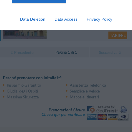
Hotel Ristorante al Mulino
Data Deletion
Data Access
Privacy Policy
1.11 km
dal centro
Eccezionale
9.5
/10
TARIFFE
Pagina 1 di 1
Precedente
Successiva
Perché prenotare con InItalia.it?
Risparmio Garantito
Assistenza Telefonica
Giudizi degli Ospiti
Semplice e Veloce
Massima Sicurezza
Mappe e Itinerari
Prenotazioni Sicure
Clicca qui per verificare