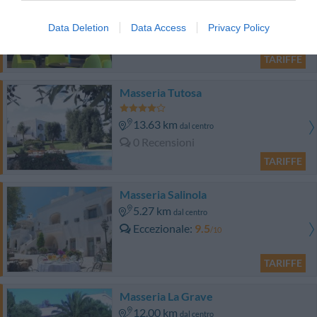
8.29 km
dal centro
Data Deletion
Data Access
Privacy Policy
0 Recensioni
TARIFFE
Masseria Tutosa
13.63 km
dal centro
0 Recensioni
TARIFFE
Masseria Salinola
5.27 km
dal centro
Eccezionale
9.5
/10
TARIFFE
Masseria La Grave
12.00 km
dal centro