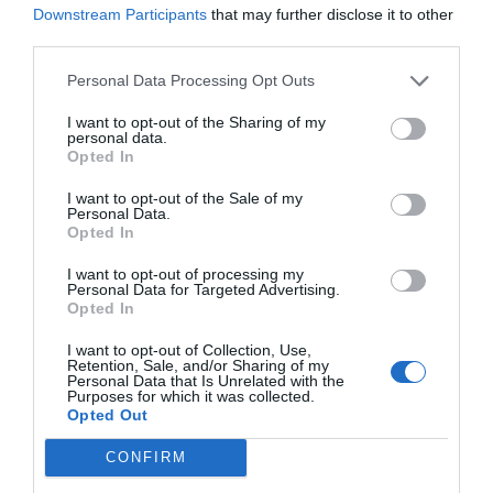
Riva Marina Resort
Downstream Participants
that may further disclose it to other
third parties.
7.50 km
dal centro
Ottimo
8.3
Personal Data Processing Opt Outs
/10
TARIFFE
I want to opt-out of the Sharing of my
personal data.
Opted In
Albatres Palace Hotel
I want to opt-out of the Sale of my
7.41 km
Personal Data.
dal centro
Opted In
Favoloso
8.7
/10
TARIFFE
I want to opt-out of processing my
Personal Data for Targeted Advertising.
Opted In
Oasi Del Visir Resort
8.47 km
dal centro
I want to opt-out of Collection, Use,
Retention, Sale, and/or Sharing of my
Eccellente
9.1
/10
Personal Data that Is Unrelated with the
Purposes for which it was collected.
Opted Out
TARIFFE
CONFIRM
Hotel Monte Sarago