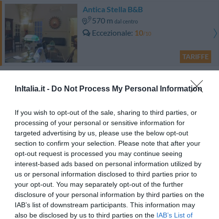
Antica Stella B&B
570 m
dal centro
Eccezionale
10
/10
TARIFFE
Hotel Victoria
InItalia.it -
Do Not Process My Personal Information
7.09 km
dal centro
If you wish to opt-out of the sale, sharing to third parties, or
Eccellente
9.1
/10
processing of your personal or sensitive information for
TARIFFE
targeted advertising by us, please use the below opt-out
section to confirm your selection. Please note that after your
Hotel Club Santa Sabina
opt-out request is processed you may continue seeing
interest-based ads based on personal information utilized by
7.23 km
dal centro
us or personal information disclosed to third parties prior to
0 Recensioni
your opt-out. You may separately opt-out of the further
disclosure of your personal information by third parties on the
TARIFFE
IAB’s list of downstream participants. This information may
also be disclosed by us to third parties on the
IAB’s List of