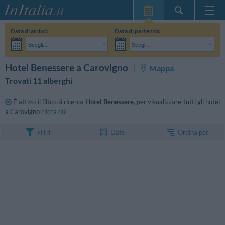
Home Page
Data di arrivo:
Data di partenza:
Le mie Prenotazioni
Scegli...
Scegli...
InItalia Club
Adulti:
Non ho ancora deciso le date del mio soggiorno
Bambini:
CERCA
Hotel Benessere a Carovigno
Mappa
Lingua
Trovati 11 alberghi
È attivo il filtro di ricerca
Hotel Benessere
, per visualizzare tutti gli hotel
a Carovigno
clicca qui
Ordina per
Filtri
Date