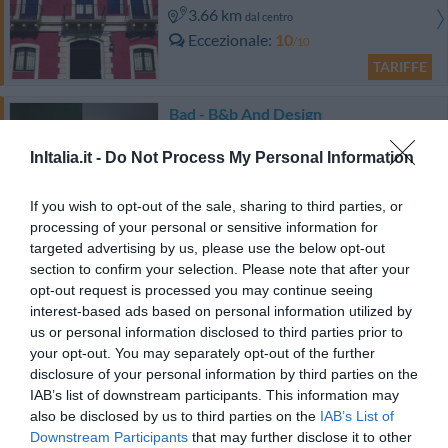
3.66 km
dal centro
Eccezionale
10
/10
TARIFFE
Bad - B&b And Design
InItalia.it -
Do Not Process My Personal Information
2.22 km
dal centro
0 Recensioni
If you wish to opt-out of the sale, sharing to third parties, or
TARIFFE
processing of your personal or sensitive information for
targeted advertising by us, please use the below opt-out
Rigel Hotel
section to confirm your selection. Please note that after your
opt-out request is processed you may continue seeing
2.78 km
dal centro
interest-based ads based on personal information utilized by
Eccellente
9.1
/10
us or personal information disclosed to third parties prior to
your opt-out. You may separately opt-out of the further
TARIFFE
disclosure of your personal information by third parties on the
IAB’s list of downstream participants. This information may
Il Principe Hotel
also be disclosed by us to third parties on the
IAB’s List of
Downstream Participants
that may further disclose it to other
1.80 km