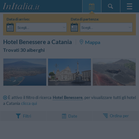
Home Page
Data di arrivo:
Data di partenza:
Le mie Prenotazioni
Scegli...
Scegli...
InItalia Club
Adulti:
Non ho ancora deciso le date del mio soggiorno
Bambini:
CERCA
Hotel Benessere a Catania
Mappa
Lingua
Trovati 30 alberghi
È attivo il filtro di ricerca
Hotel Benessere
, per visualizzare tutti gli hotel
a Catania
clicca qui
Ordina per
Filtri
Date