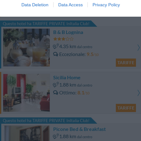
0 Recensioni
Data Deletion
Data Access
Privacy Policy
TARIFFE
Questo hotel ha TARIFFE PRIVATE InItalia Club!
B & B Lognina
4.35 km
dal centro
Eccezionale
9.5
/10
TARIFFE
Sicilia Home
1.88 km
dal centro
Ottimo
8.1
/10
TARIFFE
Questo hotel ha TARIFFE PRIVATE InItalia Club!
Picone Bed & Breakfast
1.88 km
dal centro