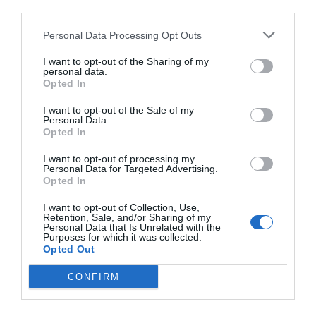
dal centro
third parties.
Favoloso
8.7
/10
Personal Data Processing Opt Outs
TARIFFE
I want to opt-out of the Sharing of my
B & B Globetrotter Catania
personal data.
Opted In
1.98 km
dal centro
Eccellente
9
/10
I want to opt-out of the Sale of my
Personal Data.
Opted In
TARIFFE
I want to opt-out of processing my
Personal Data for Targeted Advertising.
Plaza Hotel Catania
Opted In
4.15 km
dal centro
I want to opt-out of Collection, Use,
Retention, Sale, and/or Sharing of my
Eccellente
9.1
/10
Personal Data that Is Unrelated with the
Purposes for which it was collected.
TARIFFE
Opted Out
Catania International Airport Hotel
CONFIRM
4.08 km
dal centro