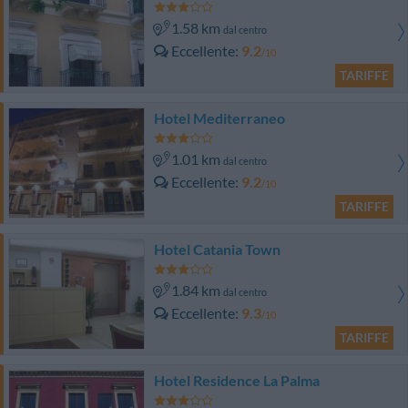
1.58 km
dal centro
Eccellente
9.2
/10
TARIFFE
Hotel Mediterraneo
1.01 km
dal centro
Eccellente
9.2
/10
TARIFFE
Hotel Catania Town
1.84 km
dal centro
Eccellente
9.3
/10
TARIFFE
Hotel Residence La Palma