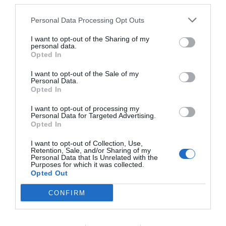
third parties.
dal centro
Eccellente
9.1
/10
Personal Data Processing Opt Outs
TARIFFE
I want to opt-out of the Sharing of my
personal data.
Catania International Airport Hotel
Opted In
4.08 km
I want to opt-out of the Sale of my
dal centro
Personal Data.
0 Recensioni
Opted In
TARIFFE
I want to opt-out of processing my
Personal Data for Targeted Advertising.
Questo hotel ha TARIFFE PRIVATE InItalia Club!
Opted In
B & B Lognina
I want to opt-out of Collection, Use,
Retention, Sale, and/or Sharing of my
4.35 km
dal centro
Personal Data that Is Unrelated with the
Purposes for which it was collected.
Eccezionale
9.5
/10
Opted Out
TARIFFE
CONFIRM
Villaggio Albergo Internazionale La Playa