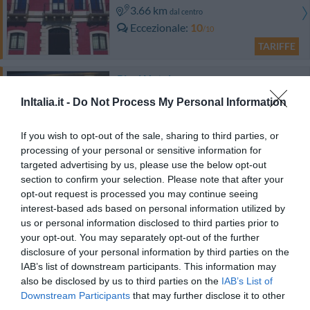
3.66 km
dal centro
Eccezionale
10
/10
TARIFFE
Rigel Hotel
InItalia.it -
Do Not Process My Personal Information
2.78 km
dal centro
Eccellente
9.1
/10
If you wish to opt-out of the sale, sharing to third parties, or
TARIFFE
processing of your personal or sensitive information for
targeted advertising by us, please use the below opt-out
Il Principe Hotel
section to confirm your selection. Please note that after your
opt-out request is processed you may continue seeing
interest-based ads based on personal information utilized by
1.80 km
dal centro
us or personal information disclosed to third parties prior to
Favoloso
8.7
/10
your opt-out. You may separately opt-out of the further
TARIFFE
disclosure of your personal information by third parties on the
IAB’s list of downstream participants. This information may
Plaza Hotel Catania
also be disclosed by us to third parties on the
IAB’s List of
Downstream Participants
that may further disclose it to other
4.15 km