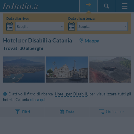
Home Page
Data di arrivo:
Data di partenza:
Le mie Prenotazioni
Scegli...
Scegli...
InItalia Club
Adulti:
Non ho ancora deciso le date del mio soggiorno
Bambini:
CERCA
Hotel per Disabili a Catania
Mappa
Lingua
Trovati 30 alberghi
È attivo il filtro di ricerca
Hotel per Disabili
, per visualizzare tutti gli
hotel a Catania
clicca qui
Ordina per
Filtri
Date