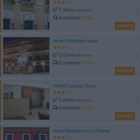
1.58 km
dal centro
Eccellente
9.2
/10
TARIFFE
Hotel Mediterraneo
1.01 km
dal centro
Eccellente
9.2
/10
TARIFFE
Hotel Catania Town
1.84 km
dal centro
Eccellente
9.3
/10
TARIFFE
Hotel Residence La Palma