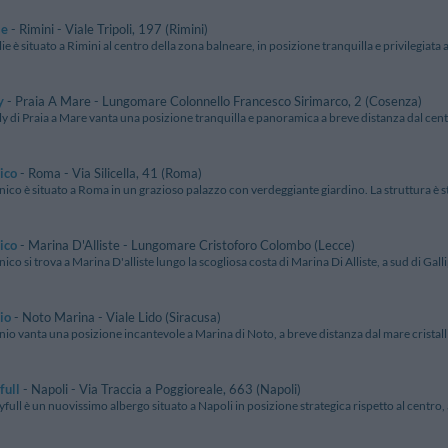
ie
- Rimini - Viale Tripoli, 197 (Rimini)
lie è situato a Rimini al centro della zona balneare, in posizione tranquilla e privilegiata a
y
- Praia A Mare - Lungomare Colonnello Francesco Sirimarco, 2 (Cosenza)
ly di Praia a Mare vanta una posizione tranquilla e panoramica a breve distanza dal centro
ico
- Roma - Via Silicella, 41 (Roma)
nico è situato a Roma in un grazioso palazzo con verdeggiante giardino. La struttura è st
ico
- Marina D'Alliste - Lungomare Cristoforo Colombo (Lecce)
nico si trova a Marina D'alliste lungo la scogliosa costa di Marina Di Alliste, a sud di Gallipo
io
- Noto Marina - Viale Lido (Siracusa)
nio vanta una posizione incantevole a Marina di Noto, a breve distanza dal mare cristalli
full
- Napoli - Via Traccia a Poggioreale, 663 (Napoli)
yfull è un nuovissimo albergo situato a Napoli in posizione strategica rispetto al centro, 