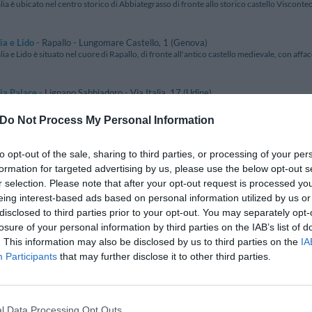
alia è ubicato nel centro storico di Abbiategrasso di fronte allo storico castello Visconteo.
ia e Lido
- Rapallo - Lungomare Castello, 1 (Genova)
alia e Lido è situato nel cuore di Rapallo, di fronte all'antico castello medievale, con affacc
lia Palace
- Lignano Sabbiadoro - Via Italia, 17 (Udine)
alia Palace è situato nel cuore di Lignano a pochi passi dal mare, in posizione tranquilla e p
Do Not Process My Personal Information
ly
- Misano Adriatico - Via Giovanni Pascoli, 6 (Rimini)
to opt-out of the sale, sharing to third parties, or processing of your per
y sorge a soli 20 mt dalla spiaggia di Misano Adriatico ed è meta ottimale per chi desidera
formation for targeted advertising by us, please use the below opt-out s
r selection. Please note that after your opt-out request is processed y
carino
- Sant'Agata sui Due Golfi - via Nastro Verde, 4 (Napoli)
eing interest-based ads based on personal information utilized by us or
ccarino si trova a Sant’Agata sui due Golfi, una delle località turistiche più rinomate dell
disclosed to third parties prior to your opt-out. You may separately opt-
losure of your personal information by third parties on the IAB’s list of
. This information may also be disclosed by us to third parties on the
IA
ne
- Firenze - Via Orcagna, 56/58 (Firenze)
ne è situato a Firenze in una zona tranquilla in prossimità del fiume Arno, a breve distanza
Participants
that may further disclose it to other third parties.
nus
- Castelsardo - Via Roma, 85 (Sassari)
nus si affaccia sullo splendido Golfo dell'Asinara, a pochi passi dal centro storico di Caste
l Data Processing Opt Outs