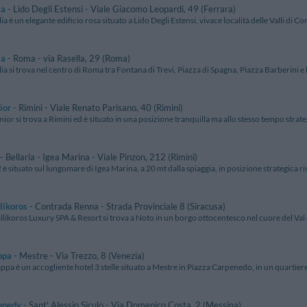
ia
- Lido Degli Estensi - Viale Giacomo Leopardi, 49 (Ferrara)
lia è un elegante edificio rosa situato a Lido Degli Estensi, vivace località delle Valli di Co
ia
- Roma - via Rasella, 29 (Roma)
lia si trova nel centro di Roma tra Fontana di Trevi, Piazza di Spagna, Piazza Barberini e 
ior
- Rimini - Viale Renato Parisano, 40 (Rimini)
nior si trova a Rimini ed è situato in una posizione tranquilla ma allo stesso tempo strate
- Bellaria - Igea Marina - Viale Pinzon, 212 (Rimini)
 è situato sul lungomare di Igea Marina, a 20 mt dalla spiaggia, in posizione strategica ris
likoros
- Contrada Renna - Strada Provinciale 8 (Siracusa)
llikoros Luxury SPA & Resort si trova a Noto in un borgo ottocentesco nel cuore del Val d
ppa
- Mestre - Via Trezzo, 8 (Venezia)
ppa è un accogliente hotel 3 stelle situato a Mestre in Piazza Carpenedo, in un quartiere 
nnedy
- Sant' Alessio Siculo - Via Domenico Costa, 2 (Messina)