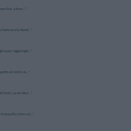
macchio, a brev..."
la famosa Via Venet..."
gica per raggiunger..."
petto al centro st..."
i Noto. La struttur..."
tranquillo e ben col..."