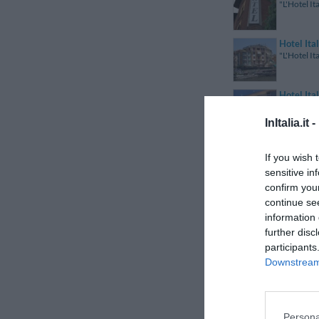
"L'Hotel It
Hotel Ital
"L'Hotel It
Hotel Ita
"L'Hotel It
InItalia.it -
Hotel Ita
If you wish 
"Hotel Ital
sensitive in
confirm you
Hotel Jac
continue se
"L'Hotel Ia
information 
further disc
participants
Hotel Ja
"L'Hotel Ja
Downstream 
Hotel Ja
"L'Hotel Ja
Persona