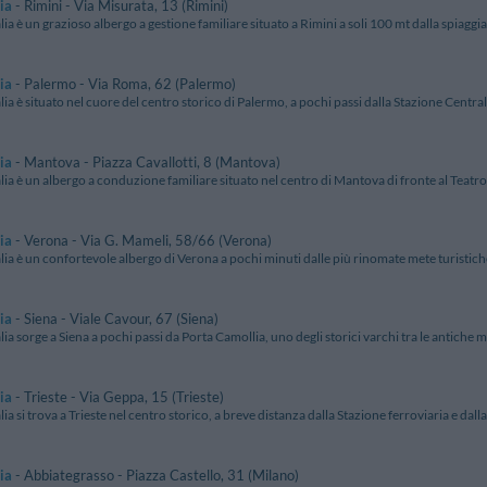
ia
- Rimini - Via Misurata, 13 (Rimini)
alia è un grazioso albergo a gestione familiare situato a Rimini a soli 100 mt dalla spiaggia 
ia
- Palermo - Via Roma, 62 (Palermo)
alia è situato nel cuore del centro storico di Palermo, a pochi passi dalla Stazione Central
ia
- Mantova - Piazza Cavallotti, 8 (Mantova)
alia è un albergo a conduzione familiare situato nel centro di Mantova di fronte al Teatro 
ia
- Verona - Via G. Mameli, 58/66 (Verona)
alia è un confortevole albergo di Verona a pochi minuti dalle più rinomate mete turistiche d
ia
- Siena - Viale Cavour, 67 (Siena)
alia sorge a Siena a pochi passi da Porta Camollia, uno degli storici varchi tra le antiche mur
ia
- Trieste - Via Geppa, 15 (Trieste)
alia si trova a Trieste nel centro storico, a breve distanza dalla Stazione ferroviaria e dalla
ia
- Abbiategrasso - Piazza Castello, 31 (Milano)