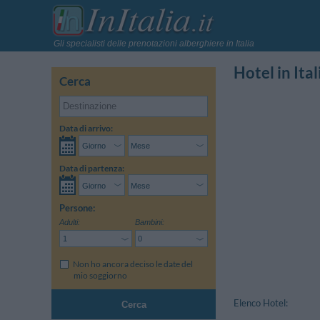
Gli specialisti delle prenotazioni alberghiere in Italia
Hotel in Ital
Cerca
Data di arrivo:
Data di partenza:
Persone:
Adulti:
Bambini:
Non ho ancora deciso le date del
mio soggiorno
Elenco Hotel:
Cerca