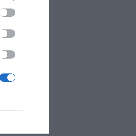
 di Ponente. Comodo e ..."
al mare. La vic..."
 del comfort durante i..."
teatri, giardini..."
ica rispetto all..."
tro in Vatican..."