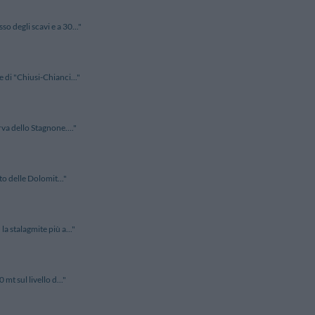
o degli scavi e a 30..."
e di "Chiusi-Chianci..."
rva dello Stagnone...."
to delle Dolomit..."
a stalagmite più a..."
mt sul livello d..."