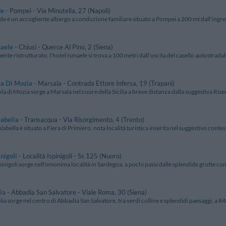
de
- Pompei - Via Minutella, 27 (Napoli)
ide è un accogliente albergo a conduzione familiare situato a Pompei a 200 mt dall'ingress
maele
- Chiusi - Querce Al Pino, 2 (Siena)
te ristrutturato, l'hotel Ismaele si trova a 100 metri dall’uscita del casello autostradal
la Di Mozia
- Marsala - Contrada Ettore Infersa, 19 (Trapani)
ola di Mozia sorge a Marsala nel cuore della Sicilia a breve distanza dalla suggestiva Rise
labella
- Transacqua - Via Risorgimento, 4 (Trento)
olabella è situato a Fiera di Primiero, nota località turistica inserita nel suggestivo contes
inigoli
- Località Ispinigoli - Ss 125 (Nuoro)
pinigoli sorge nell'omonima località in Sardegna, a pochi passi dalle splendide grotte con l
ia
- Abbadia San Salvatore - Viale Roma, 30 (Siena)
alia sorge nel centro di Abbadia San Salvatore, tra verdi colline e splendidi paesaggi, a 840 