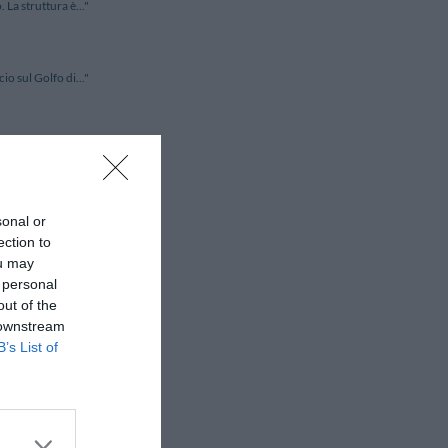
 La struttura è..."
io sul Golfo di..."
rivilegiata risp..."
sonal or
 trascorrere piacev..."
ection to
ou may
 personal
a Penisola Sorrent..."
out of the
 downstream
B’s List of
 dal quartiere di ..."
lsardo e a soli 1..."