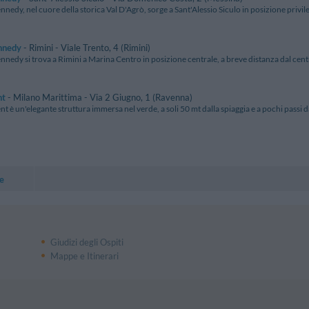
nnedy, nel cuore della storica Val D'Agrò, sorge a Sant'Alessio Siculo in posizione privileg
nnedy
- Rimini - Viale Trento, 4 (Rimini)
nnedy si trova a Rimini a Marina Centro in posizione centrale, a breve distanza dal centr
nt
- Milano Marittima - Via 2 Giugno, 1 (Ravenna)
nt è un'elegante struttura immersa nel verde, a soli 50 mt dalla spiaggia e a pochi passi d
e
Giudizi degli Ospiti
Mappe e Itinerari