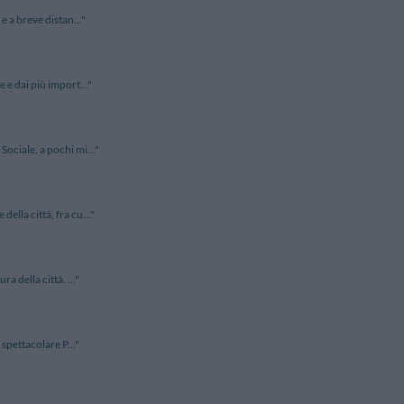
e a breve distan..."
e e dai più import..."
Sociale, a pochi mi..."
ella città, fra cu..."
a della città. ..."
 spettacolare P..."