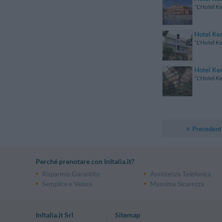
"L'Hotel Ke
Hotel Ke
"L'Hotel Ke
Hotel Ke
"L'Hotel Ke
Precedent
Perché prenotare con InItalia.it?
Risparmio Garantito
Assistenza Telefonica
Semplice e Veloce
Massima Sicurezza
InItalia.it Srl
Sitemap