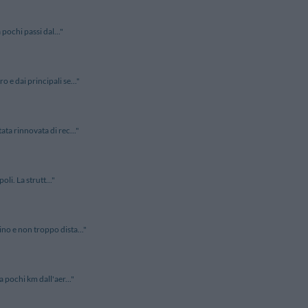
 pochi passi dal..."
 e dai principali se..."
ata rinnovata di rec..."
li. La strutt..."
no e non troppo dista..."
a pochi km dall'aer..."