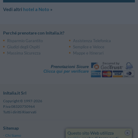
Vedi altri
hotel a Noto
»
Perché prenotare con InItalia.it?
Risparmio Garantito
Assistenza Telefonica
Giudizi degli Ospiti
Semplice e Veloce
Massima Sicurezza
Mappe e Itinerari
Prenotazioni Sicure
Clicca qui per verificare
InItalia.it Srl
Copyright © 1997-2026
P.iva 08320750964
Tutti i diritti Riservati
Sitemap
x
Questo sito Web utilizza
Chi Siamo
Note Legali