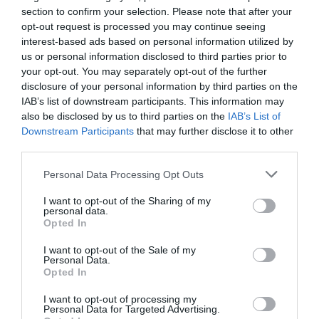
section to confirm your selection. Please note that after your
Le Club House (Bilocale per 2 persone), con entrata privata e terrazzo
attrezzato, sono composte da soggiorno, cucina, camera da letto e sono
opt-out request is processed you may continue seeing
dotate di aria condizionata, telefono con linea diretta, connessione a
interest-based ads based on personal information utilized by
Internet, frigobar, TV color, cassetta di sicurezza, bagno privato con doccia
us or personal information disclosed to third parties prior to
e asciugacapelli.
your opt-out. You may separately opt-out of the further
Le Camere Panoramic (Matrimoniale vista Monti), ubicate a circa 150
disclosure of your personal information by third parties on the
metri dal corpo centrale, hanno un terrazzo panoramico sulla campagna,
IAB’s list of downstream participants. This information may
sono dotate di aria condizionata, telefono con linea diretta, frigobar, TV
color, cassetta di sicurezza, bagno privato con doccia e asciugacapelli.
also be disclosed by us to third parties on the
IAB’s List of
Downstream Participants
that may further disclose it to other
Camere disponibili: Matrimoniale, Bilocale per 2 persone, Trilocale per 4
persone, Matrimoniale vista Monti, Matrimoniale (dependance).
third parties.
Personal Data Processing Opt Outs
Servizi Inclusi nel prezzo
I want to opt-out of the Sharing of my
personal data.
Opted In
Aria condizionata nelle aree
Cassaforte
Ristorante e Bar
comuni
Check In e Check Out Rapidi
I want to opt-out of the Sale of my
Informazioni Turistiche
Parcheggio Interno in box Privato
Personal Data.
Nell’area lounge una parete in vetro permette di ammirare il panorama.
Personale Multilingua
Piscina Esterna
Servizi a Pagamento
Opted In
Portiere
Reception - 24 ore su 24
Aromi e colori della cucina siciliana trovano spazio nell’esclusivo ed
elegante ambiente del ristorante.
Sala Lettura
Sala TV
Accettati Animali
Accettati Animali Piccola Taglia
I want to opt-out of processing my
Caratteristiche dell'hotel
Personal Data for Targeted Advertising.
Bagno Turco
Bar
La terrazza sui vigneti diventa lo scenario ideale per degustare un drink o