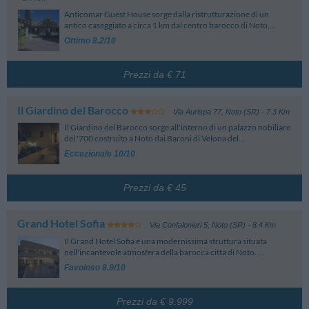
In caso di cancellazione oltre tale termine, o in caso di mancato arrivo in
Anticomar Guest House sorge dalla ristrutturazione di un
hotel, verrà addebitato l'importo della prima notte.
antico caseggiato a circa 1 km dal centro barocco di Noto,...
Nessun pagamento anticipato, il pagamento di questa camera avverrà
Ottimo 8.2/10
direttamente in hotel.
Importante: questi indicati sono i termini di prenotazione standard e
possono variare in base al periodo di soggiorno, alle camere e alle tariffe
Prezzi da € 71
scelte. Prestare attenzione ai dettagli delle tariffe in fase di prenotazione.
Il Giardino del Barocco
Via Aurispa 77
,
Noto (SR)
- 7.3 Km
Il Giardino del Barocco sorge all'interno di un palazzo nobiliare
del '700 costruito a Noto dai Baroni di Velona del...
Eccezionale 10/10
Prezzi da € 45
Grand Hotel Sofia
Via Confalonieri 5
,
Noto (SR)
- 8.4 Km
Il Grand Hotel Sofia è una modernissima struttura situata
nell'incantevole atmosfera della barocca città di Noto. ...
Favoloso 8.9/10
Prezzi da € 9.999