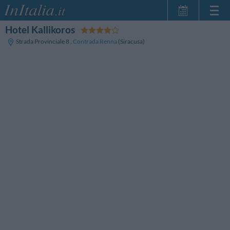
Hotel Kallikoros
Home Page
Strada Provinciale 8
,
Contrada Renna
(Siracusa)
Le mie Prenotazioni
InItalia Club
Lingua