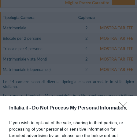
Miglior Prezzo Garantito
Tipologia Camera
Capienza
Matrimoniale
2
MOSTRA TARIFFE
Bilocale per 2 persone
2
MOSTRA TARIFFE
Trilocale per 4 persone
4
MOSTRA TARIFFE
Matrimoniale vista Monti
2
MOSTRA TARIFFE
Matrimoniale (dependance)
2
MOSTRA TARIFFE
Le 44 camere sono di diversa tipologia e sono arredate in stile tipico
siciliano.
Le camere Comfort (Matrimoniale), in stile contemporaneo siciliano,
dispongono di finestra oppure giardino, aria condizionata, telefono con linea
diretta, connessione a Internet, frigobar, TV color, cassetta di sicurezza,
InItalia.it -
Do Not Process My Personal Information
bagno privato con doccia e asciugacapelli.
Le camere Standard (Matrimoniale dependance), ubicate a circa 150 metri
If you wish to opt-out of the sale, sharing to third parties, or
dal corpo centrale, sono dotate di aria condizionata, telefono con linea
diretta, connessione a Internet, frigobar, TV color, cassetta di sicurezza,
processing of your personal or sensitive information for
bagno privato con doccia e asciugacapelli.
targeted advertising by us, please use the below opt-out