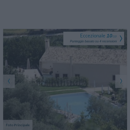
Eccezionale
10
/
10
Punteggio basato su
4
recensioni
Foto Principale