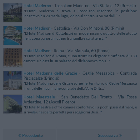
Hotel Maderno
- Toscolano Maderno - Via Statale, 12 (Brescia)
"L'Hotel Maderno si trova a Toscolano Maderno in posizione
incantevole a 20 mt dal lago, vicino al centro, a 50 mt dall'i..."
Hotel Madison
- Cattolica - Via Don Minzoni, 80 (Rimini)
"L'Hotel Madison di Cattolica è un modernissimo quattro stelle situato
nella zona panoramica più tranquilla e caratterist..."
Hotel Madison
- Roma - Via Marsala, 60 (Roma)
"L'Hotel Madison di Roma, è una struttura elegante e raffinata, di 130
camere, ubicata in un palazzo del diciannovesimo s..."
Hotel Madonna delle Grazie
- Ceglie Messapica - Contrada
Pisciacalze (Brindisi)
"L'Hotel Madonna delle Grazie sorge nel territorio di Ceglie Messapica
in una delle magnifiche contrade della Valle D'Itr..."
Hotel Maestrale
- San Benedetto Del Tronto - Via Fosse
Ardeatine, 12 (Ascoli Piceno)
"L'Hotel Maestrale offre camere confortevoli a pochi passi dal mare, e
si rivela una scelta perfetta per i soggiorni Busi..."
Precedente
Successiva