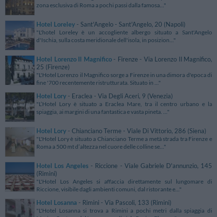
zona esclusiva di Roma a pochi passi dalla famosa..."
Hotel Loreley
- Sant'Angelo - Sant'Angelo, 20 (Napoli)
"L'hotel Loreley è un accogliente albergo situato a Sant'Angelo
d'Ischia, sulla costa meridionale dell'isola, in posizion..."
Hotel Lorenzo Il Magnifico
- Firenze - Via Lorenzo Il Magnifico,
25 (Firenze)
"L'Hotel Lorenzo il Magnifico sorge a Firenze in una dimora d'epoca di
fine '700 recentemente ristrutturata. Situato in ..."
Hotel Lory
- Eraclea - Via Degli Aceri, 9 (Venezia)
"L’Hotel Lory è situato a Eraclea Mare, tra il centro urbano e la
spiaggia, ai margini di una fantastica e vasta pineta. ..."
Hotel Lory
- Chianciano Terme - Viale Di Vittorio, 286 (Siena)
"L'Hotel Lory è situato a Chianciano Terme a metà strada tra Firenze e
Roma a 500 mt d’altezza nel cuore delle colline se..."
Hotel Los Angeles
- Riccione - Viale Gabriele D'annunzio, 145
(Rimini)
"L'Hotel Los Angeles si affaccia direttamente sul lungomare di
Riccione, visibile dagli ambienti comuni, dal ristorante e..."
Hotel Losanna
- Rimini - Via Pascoli, 133 (Rimini)
"L'Hotel Losanna si trova a Rimini a pochi metri dalla spiaggia di