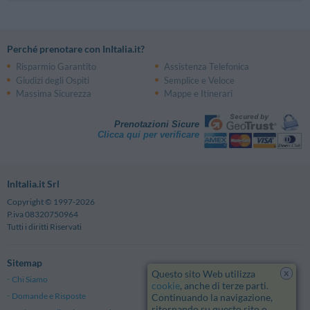
Perché prenotare con InItalia.it?
Risparmio Garantito
Assistenza Telefonica
Giudizi degli Ospiti
Semplice e Veloce
Massima Sicurezza
Mappe e Itinerari
Prenotazioni Sicure
Clicca qui per verificare
InItalia.it Srl
Copyright © 1997-2026
P.iva 08320750964
Tutti i diritti Riservati
Sitemap
x
Questo sito Web utilizza
Chi Siamo
Note Legali
cookie
, anche di terze parti.
Domande e Risposte
Privacy
Continuando la navigazione,
ritornando su questo sito o