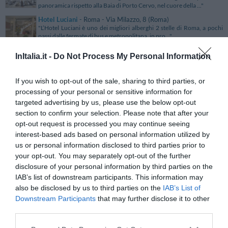
panoramica rispetto alla Baia di Porto Cervo, nel cuore della ..."
Hotel Luciani
- Roma - Via Milazzo, 8 (Roma)
"L’Hotel Luciani è uno dei migliori alberghi 2 stelle di Roma, a pochi
passi dalle fermate di bus e metropolitana, in pro..."
InItalia.it -
Hotel Lucrezia Borgia
Do Not Process My Personal Information
- Ferrara - Via Franchi Bononi, 34
(Ferrara)
"L’Hotel Lucrezia Borgia sorge a Ferrara in una tranquilla zona
If you wish to opt-out of the sale, sharing to third parties, or
residenziale, in posizione strategica rispetto agli svinc..."
processing of your personal or sensitive information for
Hotel Ludovisi Palace
- Roma - Via Ludovisi, 43 (Roma)
targeted advertising by us, please use the below opt-out
"L'Hotel Ludovisi Palace sorge a Roma in una strada tranquilla nelle
vicinanze dell'elegante via Veneto e a 5 minuti a pi..."
section to confirm your selection. Please note that after your
opt-out request is processed you may continue seeing
Hotel Lugano
- Milano - via Astolfo, 6 (Milano)
interest-based ads based on personal information utilized by
"L'Hotel Lugano è situato a Milano in una posizione ottima per gli
us or personal information disclosed to third parties prior to
spostamenti all'interno e all'esterno della città, a s..."
your opt-out. You may separately opt-out of the further
disclosure of your personal information by third parties on the
Hotel Lugano Torretta
- Venezia - Via Rizzardi, 11 (Venezia)
"L'Hotel Lugano Torretta è un moderno 4 stelle di Marghera, situato in
IAB’s list of downstream participants. This information may
ottimo collegamento con il centro di Venezia e con..."
also be disclosed by us to third parties on the
IAB’s List of
Downstream Participants
that may further disclose it to other
Hotel Luis
- Fiera Di Primiero - Viale Piave, 20 (Trento)
third parties.
"L'Hotel Luis è situato a Fiera di Primerio, piccolo e grazioso paesino
del Trentino Alto Adige adagiato in una delle val..."