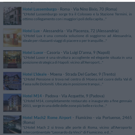
albergo situato nel cuore delle Dolomiti. Recenteme..."
Hotel Lussemburgo
- Roma - Via Nino Bixio, 70 (Roma)
"L'Hotel Lussemburgo sorge tra il Colosseo e la Stazione Termini, in
ottimo collegamento con i maggiori poli della capita..."
Hotel Lux
- Alessandria - Via Piacenza, 72 (Alessandria)
"L'Hotel Lux è una comoda soluzione di soggiorno ad Alessandria,
ideale per rilassanti viaggi di piacere o per tranquille..."
Hotel Luxor
- Casoria - Via Luigi D'anna, 9 (Napoli)
"L'Hotel Luxor è una struttura accogliente ed elegante situata in una
posizione strategica di Napoli: vicino all'Aeroport..."
Hotel L’Ideale
- Moena - Strada Del Garber, 9 (Trento)
"L’Hotel Pensione si trova nel centro di Moena nel cuore della Val di
Fassa sulle Dolomiti. Ubicata in posizione tranqui..."
Hotel M14
- Padova - Via Acquette, 9 (Padova)
"L’Hotel M14, completamente restaurato e inaugurato a fine gennaio
2011, sorge in una delle delle zone più belle e ricche..."
Hotel Mach2 Rome Airport
- Fiumicino - via Portuense, 2465
(Roma)
"L'Hotel Mach 2 si trova alle porte di Roma, vicino all’Aeroporto
Intercontinentale "Leonardo da Vinci" di Fiumicino, e d..."