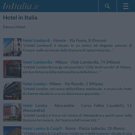
Hotel in Italia
Home Page
Le mie Prenotazioni
Elenco Hotel:
InItalia Club
Hotel Lombardi
- Firenze - Via Fiume, 8 (Firenze)
Lingua
"L'Hotel Lombardi è situato in un antico ed elegante palazzo di
Firenze, nelle vicinanze della Stazione di Santa Maria No..."
Hotel Lombardia
- Milano - Viale Lombardia, 74 (Milano)
"L'Hotel Lombardia sorge nel quartiere "Città Studi-Loreto" di Milano,
a breve distanza dalla metropolitana della linea r..."
Hotel London
- Milano - Via Rovello, 3 (Milano)
"L'Hotel London, nel cuore della Milano medievale, è un piccolo hotel
di charme situato in una via silenziosa e appartata..."
Hotel Londra
- Alessandria - Corso Felice Cavallotti, 51
(Alessandria)
"L'Hotel Londra si trova nel centro di Alessandria a pochi passi dalla
Stazione ferroviaria, dal Teatro e dall'università..."
Hotel Londra & Cargill
- Roma - Piazza Sallustio, 18 (Roma)
"L'Hotel Londra & Cargill è un moderno 4 stelle Superior situato in una