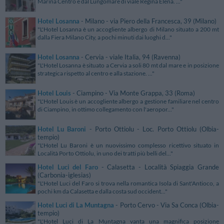
Marina Centro e dal Lungomare di viale Regina Elena. ..."
Hotel Losanna
- Milano - via Piero della Francesca, 39 (Milano)
"L'Hotel Losanna è un accogliente albergo di Milano situato a 200 mt
dalla Fiera Milano City, a pochi minuti dai luoghi d..."
Hotel Losanna
- Cervia - viale Italia, 94 (Ravenna)
"L'Hotel Losanna è situato a Cervia a soli 80 mt dal mare e in posizione
strategica rispetto al centro e alla stazione. ..."
Hotel Louis
- Ciampino - Via Monte Grappa, 33 (Roma)
"L'Hotel Louis è un accogliente albergo a gestione familiare nel centro
di Ciampino, in ottimo collegamento con l'aeropor..."
Hotel Lu Baroni
- Porto Ottiolu - Loc. Porto Ottiolu (Olbia-
tempio)
"L'Hotel Lu Baroni è un nuovissimo complesso ricettivo situato in
Località Porto Ottiolu, in uno dei tratti più belli del..."
Hotel Luci del Faro
- Calasetta - Località Spiaggia Grande
(Carbonia-iglesias)
"L'Hotel Luci del Faro si trova nella romantica Isola di Sant'Antioco, a
pochi km da Calasetta e dalla costa sud occident..."
Hotel Luci di La Muntagna
- Porto Cervo - Via Sa Conca (Olbia-
tempio)
"L'Hotel Luci di La Muntagna vanta una magnifica posizione