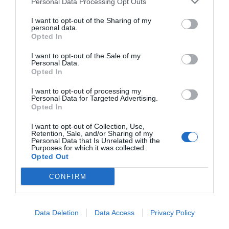
Personal Data Processing Opt Outs
Hotel Lukas
- Viareggio - Piazza Giacomo Puccini, 5 (Lucca)
I want to opt-out of the Sharing of my
"L'Hotel Lukas è un'accogliente struttura ristrutturata nel Gennaio
personal data.
2014, situata nella piazza principale di Viareggio, a..."
Opted In
Hotel Luna Rossa
- Riccò Del Golfo Di Spezia - Via Valle, 4/bis
I want to opt-out of the Sale of my
(La Spezia)
Personal Data.
"L'Hotel Luna Rossa è una struttura di recentissima costruzione situata
Opted In
a Riccò del Golfo, nello splendido contesto delle..."
Hotel Lungomare
- Cervia - Lungomare Gabriele D'Annunzio,
I want to opt-out of processing my
26 (Ravenna)
Personal Data for Targeted Advertising.
"L'Hotel Lungomare si affaccia sulla spiaggia e sul mare di Cervia, a
Opted In
pochi passi dal Centro storico della città, dal por..."
I want to opt-out of Collection, Use,
Hotel Lungomare
- Cesenatico - viale Carducci, 299 (Forlì-
Retention, Sale, and/or Sharing of my
Cesena)
Personal Data that Is Unrelated with the
"L'Hotel Lungomare si trova a Villamarina di Cesenatico, a pochi passi
Purposes for which it was collected.
dal mare, in una posizione tranquilla e privilegia..."
Opted Out
Hotel Lungomare L. & B.
- Marina Centro - Viale Vespucci, 18
(Rimini)
CONFIRM
"L'Hotel Lungomare L&B si trova a Marina Centro nel cuore della viva
Riviera Romagnola. Caratterizzato da un design inno..."
Hotel Lupo Bianco & Wellness Chenina
- Canazei - Strada Del
Data Deletion
Data Access
Privacy Policy
Pordoi, 9 (Trento)
"L'Hotel Lupo Bianco & Wellness Chenina, è un tranquillo e delizioso