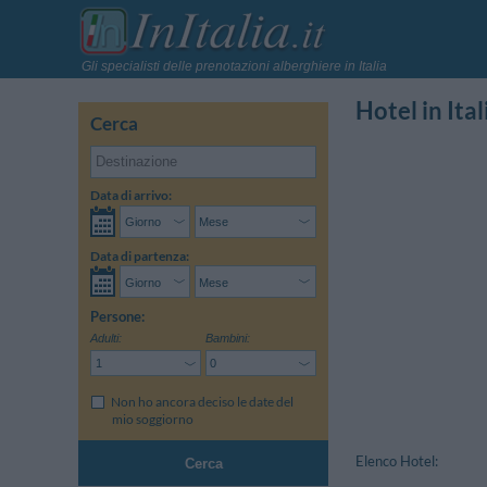
Gli specialisti delle prenotazioni alberghiere in Italia
Hotel in Ital
Cerca
Data di arrivo:
Data di partenza:
Persone:
Adulti:
Bambini:
Non ho ancora deciso le date del
mio soggiorno
Elenco Hotel:
Cerca