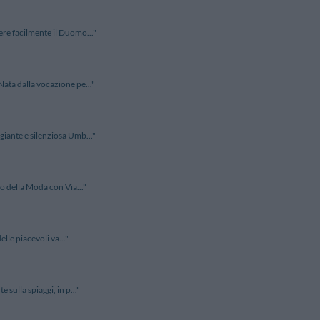
ere facilmente il Duomo..."
ata dalla vocazione pe..."
giante e silenziosa Umb..."
ro della Moda con Via..."
lle piacevoli va..."
sulla spiaggi, in p..."