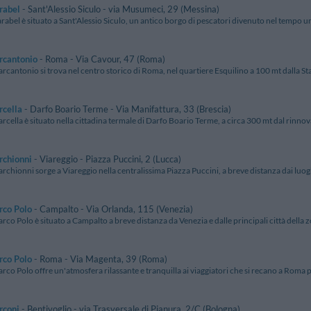
rabel
- Sant'Alessio Siculo - via Musumeci, 29 (Messina)
rabel è situato a Sant'Alessio Siculo, un antico borgo di pescatori divenuto nel tempo u
rcantonio
- Roma - Via Cavour, 47 (Roma)
rcantonio si trova nel centro storico di Roma, nel quartiere Esquilino a 100 mt dalla Staz
rcella
- Darfo Boario Terme - Via Manifattura, 33 (Brescia)
rcella è situato nella cittadina termale di Darfo Boario Terme, a circa 300 mt dal rinnova
rchionni
- Viareggio - Piazza Puccini, 2 (Lucca)
rchionni sorge a Viareggio nella centralissima Piazza Puccini, a breve distanza dai luogh
rco Polo
- Campalto - Via Orlanda, 115 (Venezia)
rco Polo è situato a Campalto a breve distanza da Venezia e dalle principali città della zo
rco Polo
- Roma - Via Magenta, 39 (Roma)
rco Polo offre un'atmosfera rilassante e tranquilla ai viaggiatori che si recano a Roma p
rconi
- Bentivoglio - via Trasversale di Pianura, 2/C (Bologna)