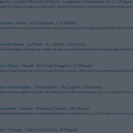
gnolia
- Localita' Macchia Di Mauro - Lungomare Pizzomunno, km 1,5 (Foggia)
Magnolia” è una struttura moderna di categoria superiore che sorge sullo splendido prom
instreet
- Rimini - Via Consolare, 174 (Rimini)
instreet è un nuovissimo albergo situato in posizione strategica rispetto allo svincolo Ri
ison De Neige
- La Thuile - S.s. 26 Km. 152 (Aosta)
on de Neige è un elegante 4 stelle situato in posizione dominante rispetto alle piste sciist
ison Degas
- Napoli - Via Trinità Maggiore, 53 (Napoli)
aison Degas sorge nel cuore di Napoli al terzo piano dello palazzo settecentesco Pignate
ison Tresnuraghes
- Tresnuraghes - Via Cagliari, 5 (Oristano)
ison Tresnuraghes è situato nel centro storico di Tresnuraghes, da cui prende il nome, p
isonnette
- Torgnon - Frazione Chatrian, 166 (Aosta)
isonnette è situato in una splendida posizione panoramica a 1.670 metri da cui si ha una
iuri
- Pompei - Viale Unità D'Italia, 20 (Napoli)