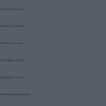
 in un'oasi di pace..."
alle più importanti ..."
o di Bolzano. La su..."
 strategica rispett..."
uta oggi con il nom..."
amica rispetto al Golfo..."