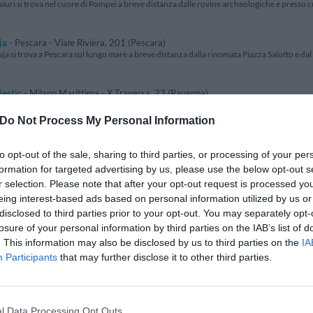
iuri si trova nel cuore di Pompei a breve distanza dalle rovine archeologiche e presso cui
ja
- Pescara - Viale Riviera, 201 (Pescara)
ja si trova a Pescara sul lungo mare a breve distanza dalla rinomata Piazza Salotto e dal 
estic
- Milano Marittima - X Traversa, 23 (Ravenna)
jestic è un albergo 3 stelle superiore situato a Milano Marittima in posizione privilegiata
Do Not Process My Personal Information
estic
- Sesto Ulteriano - Via Lombardia, 48 (Milano)
to opt-out of the sale, sharing to third parties, or processing of your per
jestic è una nuovissima struttura ricettiva situata a Sesto Ulteriano in posizione strategic
formation for targeted advertising by us, please use the below opt-out s
r selection. Please note that after your opt-out request is processed y
estic
- Brindisi - corso Umberto I, 149 (Brindisi)
eing interest-based ads based on personal information utilized by us or
jestic si trova a Brindisi in una posizione strategica per gli spostamenti, a pochi passi dal
disclosed to third parties prior to your opt-out. You may separately opt-
losure of your personal information by third parties on the IAB’s list of
. This information may also be disclosed by us to third parties on the
IA
estic
- Pesaro - Viale Trieste, 80 (Pesaro E Urbino)
jestic è situato direttamente sulla splendida spiaggia di Pesaro a breve distanza dal centro
Participants
that may further disclose it to other third parties.
estic Molise
- Termoli - S.s. Adriatica, 36 (Campobasso)
jestic Molise si trova a Termoli nel cuore del Molise a breve distanza da Vasto e dalle spl
l Data Processing Opt Outs