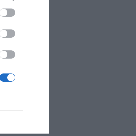
 cittadino di Bari..."
all'aeroporto del ..."
Teresa di Gallura...."
, in posizione str..."
 tranquillità delle..."
eganti e moderni. L..."