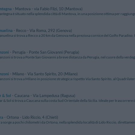
ntegna
- Mantova - via Fabio Filzi, 10 (Mantova)
antegna è situato nella splendida città di Mantova, in una posizione ottima per raggiung
nuelina
- Recco - Via Roma, 292 (Genova)
anuelina si trova a Recco a 20 km da Genova nella preziosa cornice del Golfo Paradiso. N
nzoni
- Perugia - Ponte San Giovanni (Perugia)
anzoni si trova a Ponte San Giovanni a breve distanza da Perugia, nel cuore della verdeg
nzoni
- Milano - Via Santo Spirito, 20 (Milano)
nzoni si trova a Milano in posizione strategica rispetto Via Santo Spirito, al Quadrilate
 & Sol
- Caucana - Via Lampedusa (Ragusa)
r & Sol si trova a Caucana sulla costa Sud Orientale della Sicilia. Ideale per trascorrere de
ra
- Ortona - Lido Riccio, 4 (Chieti)
 sorge a pochi chilometri da Ortona, nella splendida località di Lido Riccio, direttamente 