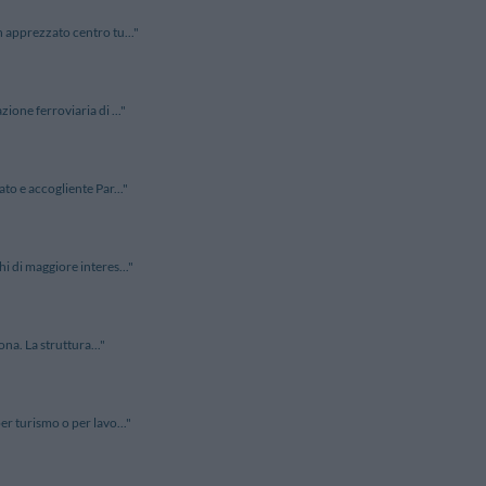
n apprezzato centro tu..."
ione ferroviaria di ..."
to e accogliente Par..."
i di maggiore interes..."
na. La struttura..."
er turismo o per lavo..."