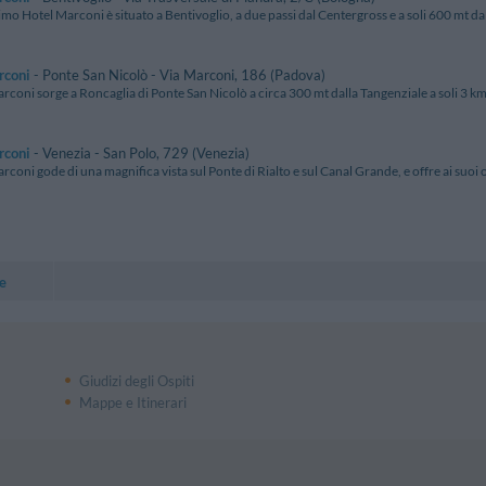
imo Hotel Marconi è situato a Bentivoglio, a due passi dal Centergross e a soli 600 mt dal 
rconi
- Ponte San Nicolò - Via Marconi, 186 (Padova)
rconi sorge a Roncaglia di Ponte San Nicolò a circa 300 mt dalla Tangenziale a soli 3 km 
rconi
- Venezia - San Polo, 729 (Venezia)
rconi gode di una magnifica vista sul Ponte di Rialto e sul Canal Grande, e offre ai suoi os
e
Giudizi degli Ospiti
Mappe e Itinerari