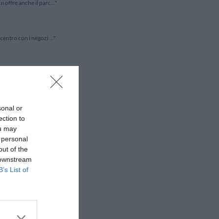
 offre anche il parc..."
centro con i negozi ..."
 rispetto al centro..."
sonal or
a a sud est di Mil..."
ection to
ou may
 personal
la Stazione ferro..."
out of the
 downstream
B’s List of
 storico della cit..."
endide Isole Tremit..."