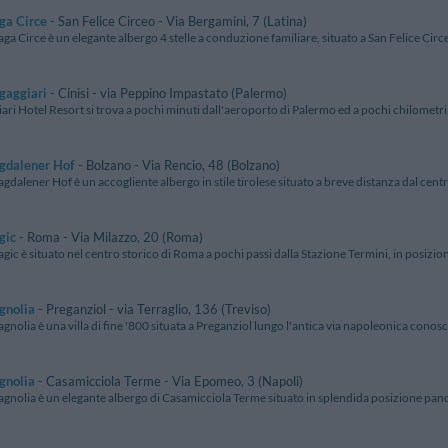
ga Circe
- San Felice Circeo - Via Bergamini, 7 (Latina)
ga Circe è un elegante albergo 4 stelle a conduzione familiare, situato a San Felice Circeo
gaggiari
- Cinisi - via Peppino Impastato (Palermo)
ari Hotel Resort si trova a pochi minuti dall'aeroporto di Palermo ed a pochi chilometri d
gdalener Hof
- Bolzano - Via Rencio, 48 (Bolzano)
gdalener Hof è un accogliente albergo in stile tirolese situato a breve distanza dal centr
gic
- Roma - Via Milazzo, 20 (Roma)
gic è situato nel centro storico di Roma a pochi passi dalla Stazione Termini, in posizione
gnolia
- Preganziol - via Terraglio, 136 (Treviso)
gnolia è una villa di fine '800 situata a Preganziol lungo l'antica via napoleonica conosci
gnolia
- Casamicciola Terme - Via Epomeo, 3 (Napoli)
agnolia è un elegante albergo di Casamicciola Terme situato in splendida posizione panor