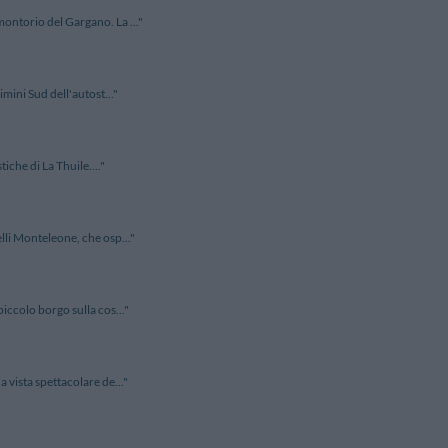
ontorio del Gargano. La ..."
mini Sud dell'autost..."
iche di La Thuile...."
lli Monteleone, che osp..."
iccolo borgo sulla cos..."
 vista spettacolare de..."