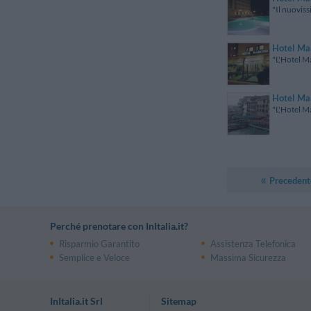
"Il nuoviss
Hotel Ma
"L'Hotel Ma
Hotel Ma
"L'Hotel Ma
Precedent
Perché prenotare con InItalia.it?
Risparmio Garantito
Assistenza Telefonica
Semplice e Veloce
Massima Sicurezza
InItalia.it Srl
Sitemap