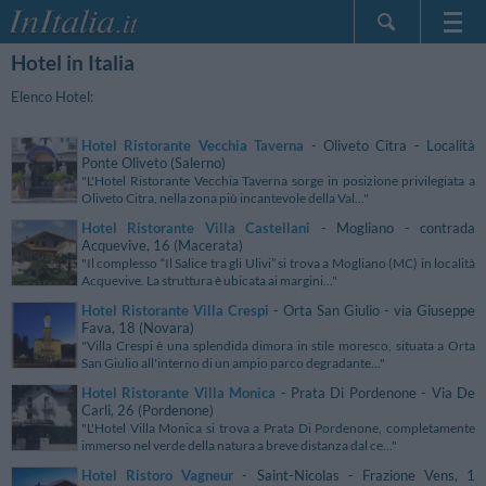
Hotel in Italia
Home Page
Le mie Prenotazioni
Elenco Hotel:
InItalia Club
Hotel Ristorante Vecchia Taverna
- Oliveto Citra - Località
Lingua
Ponte Oliveto (Salerno)
"L'Hotel Ristorante Vecchia Taverna sorge in posizione privilegiata a
Oliveto Citra, nella zona più incantevole della Val..."
Hotel Ristorante Villa Castellani
- Mogliano - contrada
Acquevive, 16 (Macerata)
"Il complesso “Il Salice tra gli Ulivi” si trova a Mogliano (MC) in località
Acquevive. La struttura è ubicata ai margini..."
Hotel Ristorante Villa Crespi
- Orta San Giulio - via Giuseppe
Fava, 18 (Novara)
"Villa Crespi è una splendida dimora in stile moresco, situata a Orta
San Giulio all'interno di un ampio parco degradante..."
Hotel Ristorante Villa Monica
- Prata Di Pordenone - Via De
Carli, 26 (Pordenone)
"L'Hotel Villa Monica si trova a Prata Di Pordenone, completamente
immerso nel verde della natura a breve distanza dal ce..."
Hotel Ristoro Vagneur
- Saint-Nicolas - Frazione Vens, 1