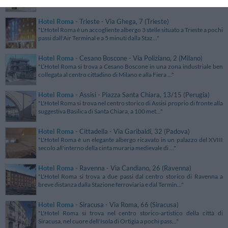
posizione tranquilla nella città di Maglie, a 10 minuti..."
Hotel Roma
- Trieste - Via Ghega, 7 (Trieste)
"L'Hotel Roma è un accogliente albergo 3 stelle situato a Trieste a pochi
passi dall'Air Terminal e a 5 minuti dalla Staz..."
Hotel Roma
- Cesano Boscone - Via Poliziano, 2 (Milano)
"L’Hotel Roma si trova a Cesano Boscone in una zona industriale ben
collegata al centro cittadino di Milano e alla Fiera ..."
Hotel Roma
- Assisi - Piazza Santa Chiara, 13/15 (Perugia)
"L'Hotel Roma si trova nel centro storico di Assisi proprio di fronte alla
suggestiva Basilica di Santa Chiara, a 100 met..."
Hotel Roma
- Cittadella - Via Garibaldi, 32 (Padova)
"L'Hotel Roma è un elegante albergo ricavato in un palazzo del XVIII
secolo all'interno della cinta muraria medievale di ..."
Hotel Roma
- Ravenna - Via Candiano, 26 (Ravenna)
"L'Hotel Roma si trova a due passi dal centro storico di Ravenna a
breve distanza dalla Stazione ferroviaria e dal Termin..."
Hotel Roma
- Siracusa - Via Roma, 66 (Siracusa)
"L'Hotel Roma si trova nel centro storico-artistico della città di
Siracusa, nel cuore dell'Isola di Ortigia a pochi pass..."