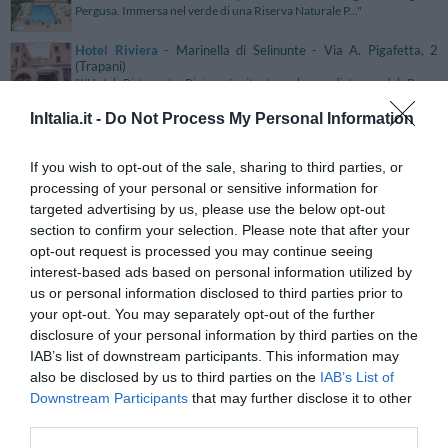
Pergusa. Immersa nel verde di una Riserva Naturale P..."
Hotel Riviera
- Marinella di Selinunte - Via A. Pigafetta, 2
(Trapani)
"L'Hotel Ristorante Riviera è situato a breve distanza dal Parco
Archeologico di Selinunte, nel territorio di Castelvetra..."
InItalia.it -
Do Not Process My Personal Information
Hotel Riviera & Maximilian's
- Trieste - Strada Costiera, 22
(Trieste)
"L'Hotel Riviera & Maximilians sorge nel suggestivo contesto del Golfo
If you wish to opt-out of the sale, sharing to third parties, or
di Trieste, in splendida posizione panoramica a pi..."
processing of your personal or sensitive information for
Hotel Riviera Blu
- Tirrenia - Viale Del Tirreno, 15 (Pisa)
targeted advertising by us, please use the below opt-out
"L'Hotel Riviera Blu è un moderno albergo di categoria 3 stelle situato
section to confirm your selection. Please note that after your
a Tirrenia (Pisa) a soli 100 mt dalla spiaggia. ..."
opt-out request is processed you may continue seeing
interest-based ads based on personal information utilized by
Hotel Riviera Dei Dogi
- Mira - Via Don Minzoni, 33 (Venezia)
"L'Hotel Riviera Dei Dogi è una Casa Domenicale e di Villeggiatura
us or personal information disclosed to third parties prior to
della famiglia Contarini, costruita nel 1537. Verso la..."
your opt-out. You may separately opt-out of the further
disclosure of your personal information by third parties on the
Hotel Riviera dei Fiori
- San Lorenzo Al Mare - Via Aurelia, 3
IAB’s list of downstream participants. This information may
(Imperia)
also be disclosed by us to third parties on the
IAB’s List of
"L'Hotel Riviera dei Fiori è situato a San Lorenzo Al Mare a breve
distanza da Imperia. La struttura è di..."
Downstream Participants
that may further disclose it to other
third parties.
Hotel Riviera Lido
- Milazzo - Contrada Corrie - Strada
Panoramica (Messina)