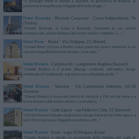
"Il Rivalago Hotel è situato a Sulzano, in provincia di Brescia, in
posizione tranquilla e privilegiata di fronte al lago..."
Hotel Rivarolo
- Rivarolo Canavese - Corso Indipendenza, 76
(Torino)
"L'Hotel Rivarolo si trova a Rivarolo Canavese in un centro
commerciale, a beve distanza dal centro storico cittadino. L..."
Hotel River
- Rimini - Via Ortigana, 21 (Rimini)
"L'Hotel River si trova a Rimini a due passi dal centro immerso in un
oasi di tranquillità di fronte al mare. La struttu..."
Hotel Riviera
- Castelsardo - Lungomare Anglona (Sassari)
"L'Hotel Riviera è il primo albergo costruito nell'antico borgo
medievale di Castelsardo, e grazie a una collaudata profe..."
Hotel Riviera
- Varazze - Via Camminata Inferiore, 16/18
(Savona)
"L'Hotel Riviera si trova nel centro di Varazze a 150 mt dal mare e a
breve distanza dal centro storico. La struttura, ..."
Hotel Riviera
- Celle Ligure - via Federico Colla, 55 (Savona)
"L'Hotel Riviera è situato nel grazioso borgo marinaro di Celle Ligure, a
soli 100 mt dal mare. Elegante e moderno, offr..."
Hotel Riviera
- Enna - Lago Di Pergusa (Enna)
"L'Hotel Riviera è situato in prossimità della battigia del Lago di