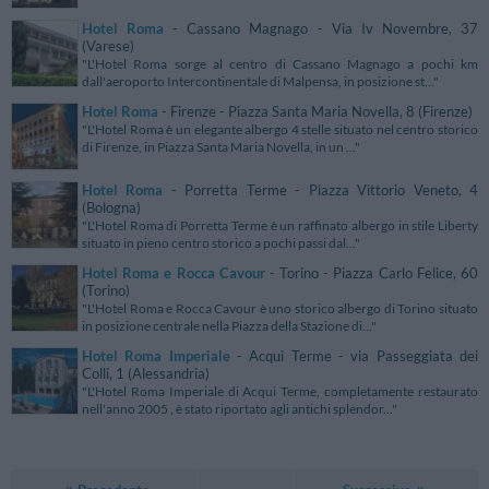
Hotel Roma
- Cassano Magnago - Via Iv Novembre, 37
(Varese)
"L'Hotel Roma sorge al centro di Cassano Magnago a pochi km
dall'aeroporto Intercontinentale di Malpensa, in posizione st..."
Hotel Roma
- Firenze - Piazza Santa Maria Novella, 8 (Firenze)
"L'Hotel Roma è un elegante albergo 4 stelle situato nel centro storico
di Firenze, in Piazza Santa Maria Novella, in un ..."
Hotel Roma
- Porretta Terme - Piazza Vittorio Veneto, 4
(Bologna)
"L'Hotel Roma di Porretta Terme è un raffinato albergo in stile Liberty
situato in pieno centro storico a pochi passi dal..."
Hotel Roma e Rocca Cavour
- Torino - Piazza Carlo Felice, 60
(Torino)
"L'Hotel Roma e Rocca Cavour è uno storico albergo di Torino situato
in posizione centrale nella Piazza della Stazione di..."
Hotel Roma Imperiale
- Acqui Terme - via Passeggiata dei
Colli, 1 (Alessandria)
"L'Hotel Roma Imperiale di Acqui Terme, completamente restaurato
nell'anno 2005 , è stato riportato agli antichi splendor..."