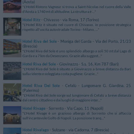
(Aosta)
"L'Hotel Ristoro Vagneur si trova a Saint-Nicolas nel cuore della Valle
d'Aosta a 1740 mt di altitudine. La struttura è ..."
Hotel Ritz
- Chivasso - via Roma, 17 (Torino)
"L'Hotel Ritz è situato nel cuore di Chivasso, in posizione strategica
rispetto all'uscita autostradale Torino - Milano, ..."
Hotel Riva del Sole
- Moniga del Garda - Via del Porto, 21/23
(Brescia)
"L'Hotel Riva del Sole è uno splendido albergo a soli 50 mt dal Lago di
Garda e a 7 km da Desenzano. Grazie alla suggest..."
Hotel Riva del Sole
- Giovinazzo - S.s. 16, Km 787 (Bari)
"L'Hotel Riva del Sole è situato a Giovinazzo a breve distanza da Bari
sulla ridente e soleggiata costa pugliese. Grazie..."
Hotel Riva Del Sole
- Cefalù - Lungomare G. Giardina, 25
(Palermo)
"L'Hotel Riva del Sole sorge sul lungomare di Cefalù a breve distanza
dal centro cittadino e dai luoghi di maggiore inter..."
Hotel Rivage
- Sorrento - Via Capo, 11 (Napoli)
"L'Hotel Rivage è un grazioso albergo di Sorrento che si affaccia
sull'incantevole Golfo di Napoli. La posizione tranq..."
Hotel Rivalago
- Sulzano - via Cadorna, 7 (Brescia)