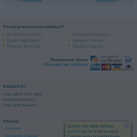
Precedente
Successiva
Perché prenotare con InItalia.it?
Risparmio Garantito
Assistenza Telefonica
Giudizi degli Ospiti
Semplice e Veloce
Massima Sicurezza
Mappe e Itinerari
Prenotazioni Sicure
Clicca qui per verificare
InItalia.it Srl
Copyright © 1997-2026
P.iva 08320750964
Tutti i diritti Riservati
Sitemap
x
Questo sito Web utilizza
Chi Siamo
Note Legali
cookie
, anche di terze parti.
Domande e Risposte
Privacy
Continuando la navigazione,