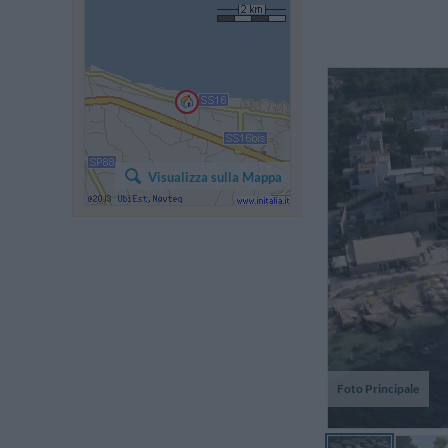
Ab
pe
Visualizza sulla Mappa
si
re
Foto Principale