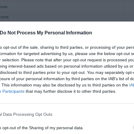
rsone
ersone
 camere arredate con eleganza e dotate di telefono con linea diretta, connessione
Do Not Process My Personal Information
 con vasca o doccia e asciugacapelli.
ingola, Doppia, Matrimoniale, Tripla, Quadrupla, Doppia uso Singola, Bilocale pe
to opt-out of the sale, sharing to third parties, or processing of your per
formation for targeted advertising by us, please use the below opt-out s
nclusi nel prezzo
r selection. Please note that after your opt-out request is processed y
eing interest-based ads based on personal information utilized by us or
onata nelle aree comuni
Ascensore
disclosed to third parties prior to your opt-out. You may separately opt-
Check In e Check Out Rapidi
losure of your personal information by third parties on the IAB’s list of
ltilingua
Reception - 24 ore su 24
. This information may also be disclosed by us to third parties on the
IA
Solarium
Participants
that may further disclose it to other third parties.
one Sala Riunioni/Sala Meeting/Sala Congressi
l Data Processing Opt Outs
Sale meeting da 10 a 250 posti, dotate di moderno materiale audiovisivo e conne
o opt-out of the Sharing of my personal data.