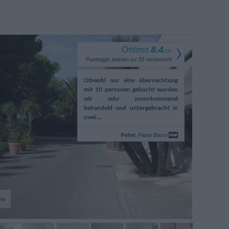
Ottimo
8.4
/
10
Punteggio basato su
33
recensioni
re n'avait pas été chaufée
Obwohl nur eine übernachtung
Unico neo r
restée froide une grande
mit 10 personen gebucht wurden
camera in c
 la nuit.
wir sehr zuvorkommend
l'impossibilit
behandeld und untergebracht in
decente. L
zwei ...
attrezzata non 
Joel,
Peter,
Francia
Paesi Bassi
no
Fot