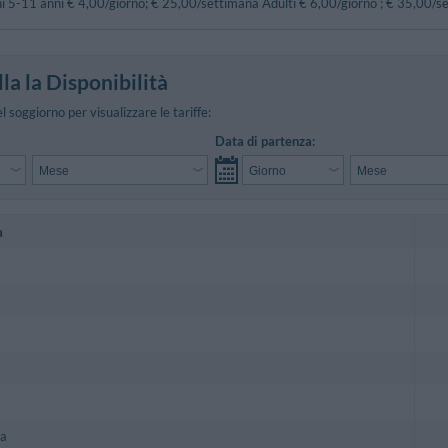
i 5-11 anni € 4,00/giorno; € 25,00/settimana Adulti € 6,00/giorno ; € 35,00/s
la la Disponibilità
el soggiorno per visualizzare le tariffe:
Data di partenza:
a
la