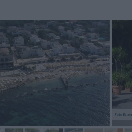
biamo scelto questa struttura
Le indicazioni per raggiungere
La chamb
r l'offerta ottima e anche perché
l'albergo sono pessime, non sono
et est 
 trattava di un quattro stelle. In
riportate né la strada né il numero
partie de
altà siamo rimasti s...
civico, ma soltanto il km della ss16
...
Massimo,
Anonimo
Italia
Foto Ester