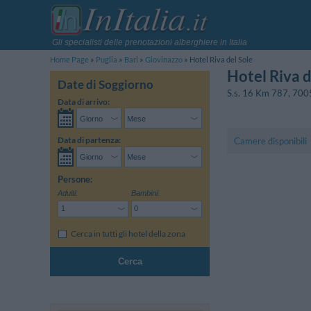
Gli specialisti delle prenotazioni alberghiere in Italia
Home Page
Puglia
Bari
Giovinazzo
Hotel Riva del Sole
Hotel Riva d
Date di Soggiorno
S.s. 16 Km 787
,
700
Data di arrivo:
Data di partenza:
Camere disponibili
Persone:
Adulti:
Bambini:
Cerca in tutti gli hotel della zona
Cerca