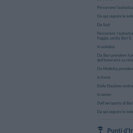
Percorrere l’autostra
Da qui seguire le indic
Da Sud:
Percorrere l’autostr
Foggia, uscita Bari S. 
In autobus
Da Bari prendere il p
dell’hotel ed è su rich
Da Molfetta prendere 
In treno
Dalla Stazione central
In aereo
Dall’aeroporto di Bari
Da qui seguire le indic
Punti d'I