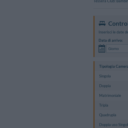
Tessera Club: Bambin
Control
Inserisci le date d
Data di arrivo:
Tipologia Camer
Singola
Doppia
Matrimoniale
Tripla
Quadrupla
Doppia uso Singo