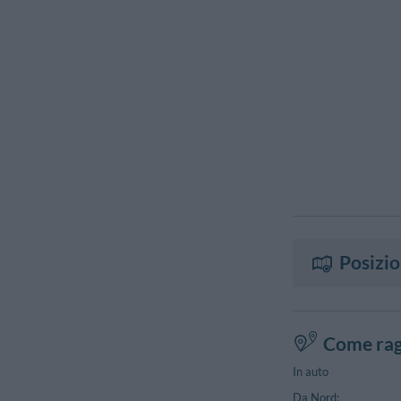
Posizi
Come rag
In auto
Da Nord: