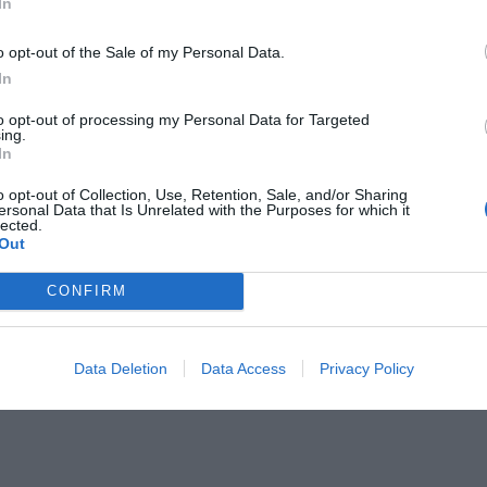
In
a Pagamento
Bar
o opt-out of the Sale of my Personal Data.
Connessione ad Internet
In
a Locale
Internet Point
Lounge bar
to opt-out of processing my Personal Data for Targeted
ing.
clette
Piscina Esterna
In
Ricevimenti / Banchetti / Cerimonie
 per gruppi
Sala Banchetti / Ricevimenti
o opt-out of Collection, Use, Retention, Sale, and/or Sharing
ersonal Data that Is Unrelated with the Purposes for which it
copiatrice
Servizio Interpreti
lected.
Spiaggia Privata
Out
per Aeroporto
CONFIRM
stiche dell'hotel
atori
Camere Non Fumatori
Data Deletion
Data Access
Privacy Policy
Giardino
e
Terrazza