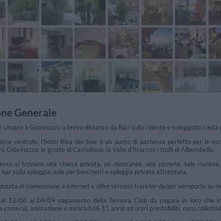
one Generale
è situato a Giovinazzo a breve distanza da Bari sulla ridente e soleggiata costa 
ione centrale, l'hotel Riva del Sole è un punto di partenza perfetto per le escu
ni, Giovinazzo, le grotte di Castellana, la Valle d'Itria con i trulli di Alberobello.
lesso si trovano una chiesa privata, un ristorante, una pizzeria, sale riunion
 bar sulla spiaggia, sale per banchetti e spiaggia privata attrezzata.
 dotata di connessione a Internet e offre servizio transfer da/per aeroporto su ri
dal 12/06 al 04/09 pagamento della Tessera Club da pagare in loco che incl
 camera), animazione e miniclub (4-11 anni) ad orari prestabiliti, corsi collettivi