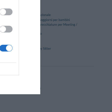
Caffetteria
Cucina Internazionale
Kinderheim / Soggiorni per bambini
Noleggio Apparecchiature per Meeting /
Congressi
Pranzo al sacco
Ristorante
Servizio Fax
Servizio di Baby Sitter
Stireria
Fronte Mare
Hotel Business