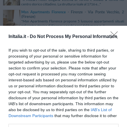
centro storico cittadino. La struttura risale al 1716 e..."
Msn Apartments Florence
- Firenze - Via Ponte Vecchio, 2
(Firenze)
"Msn Apartments Florence propone 5 lussuosi appartamenti situati
nel centro storico di Firenze a pochi passi dal famoso e..."
Msn Hotel Bigallo
- Firenze - vicolo degli Adimari, 2 (Firenze)
InItalia.it -
Do Not Process My Personal Information
"L'Hotel Bigallo è situato nel cuore di Firenze in un palazzo
rinascimentale completamente ristrutturato, in posizione do..."
If you wish to opt-out of the sale, sharing to third parties, or
Msn Hotel De Lanzi
- Firenze - via delle Oche, 2 (Firenze)
processing of your personal or sensitive information for
"L'Hotel de Lanzi si trova nel cuore del centro storico di Firenze,
targeted advertising by us, please use the below opt-out
situato ai margini di Piazza del Duomo, vicinissimo a..."
section to confirm your selection. Please note that after your
opt-out request is processed you may continue seeing
Msn Hotel Galles
- Genova - via Bersaglieri d'Italia, 13
(Genova)
interest-based ads based on personal information utilized by
"L’Hotel Galles è ubicato nel cuore di Genova in posizione strategica:
us or personal information disclosed to third parties prior to
gode di una bellissima vista mare, si affaccia sul..."
your opt-out. You may separately opt-out of the further
Msn Hotel La Repubblica
- Firenze - piazza Repubblica, 4
disclosure of your personal information by third parties on the
(Firenze)
IAB’s list of downstream participants. This information may
"Msn Hotel La Repubblica è situato al centro storico di Firenze a breve
also be disclosed by us to third parties on the
distanza dalle splendide attrattive storico-artis..."
IAB’s List of
Downstream Participants
that may further disclose it to other
Msn Relais Carresi
- Figline Valdarno - Via Aretina, 19
third parties.
(Firenze)
"Msn Relais Carresi sorge nel territorio di Figline Valdarno ai confini