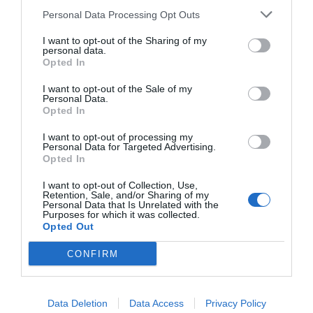
con la verde area del Chianti, in posizione privi..."
Personal Data Processing Opt Outs
Msn Relais Fattoria Bellavista
- Incisa nel Chianti - Via
I want to opt-out of the Sharing of my
Montelfi, 1 (Firenze)
personal data.
"L'agriturismo Bellavista è situato sulla sommità di una collina ai
Opted In
confini del Chianti classico, in posizione panoramica..."
Msn Relais Le Querciole
- Querciole - Via Santo Stefano, 163
I want to opt-out of the Sale of my
(Firenze)
Personal Data.
"L'Msn Relais Le Querciole si trova a Querciole nel cuore della Toscana
Opted In
a breve distanza da Firenze e dalle principali ci..."
Msn Relais Rocca di Castagnoli
- Castagnoli - sp130 (Siena)
I want to opt-out of processing my
Personal Data for Targeted Advertising.
"Msn Relais Rocca di Castagnoli è situato nel cuore del Chianti
Opted In
Classico, in una posizione panoramica suggestiva e invidi..."
I want to opt-out of Collection, Use,
Msn Relais Santa Croce
- Firenze - via Ghibellina, 87 (Firenze)
Retention, Sale, and/or Sharing of my
"Msn Relais Santa Croce è situato all'interno del Palazzo Ciofi-
Personal Data that Is Unrelated with the
Jacometti, un'antica residenza nobiliare del '700 ubicata..."
Purposes for which it was collected.
Opted Out
Msn Suites Cà della Nave
- Martellago - Piazza Della Vittoria,
14 (Venezia)
CONFIRM
"Msn Suites Cà della Nave si trova in posizione strategica rispetto a
Venezia (20 km), a Mestre (10 km) e al Golf Club di..."
MSN Suites Palazzo Galletti
- Firenze - Via Sant'Egidio, 12
(Firenze)
Data Deletion
Data Access
Privacy Policy
"MSN Suites Palazzo Galletti sorge nel cuore del centro storico di