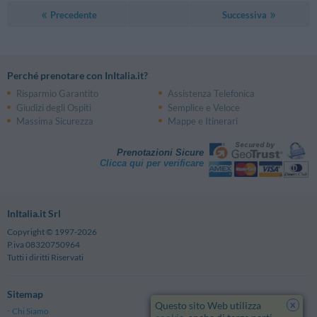
Precedente
Successiva
Perché prenotare con InItalia.it?
Risparmio Garantito
Assistenza Telefonica
Giudizi degli Ospiti
Semplice e Veloce
Massima Sicurezza
Mappe e Itinerari
Prenotazioni Sicure
Clicca qui per verificare
InItalia.it Srl
Copyright © 1997-2026
P.iva 08320750964
Tutti i diritti Riservati
Sitemap
x
Questo sito Web utilizza
Chi Siamo
Note Legali