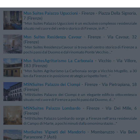
Firenze, a pochi minuti dal Duomo, dalla Basilica di S..."
Msn Suites Palazzo Uguccioni
- Firenze - Piazza Della Signoria,
7 (Firenze)
"Msn Suites Palazzo Uguccioni è un esclusivo complesso residenziale
situato nel cuore del centro storico di Firenze, in P..."
Msn Suites Residenza Cavour
- Firenze - Via Cavour, 32
(Firenze)
"Msn Suites Residenza Cavour si trova nel centro storico di Firenze a
pochi passi dal Duomo e dal rinomato Ponte Vecchio..."
Msn SuitesAgriturismo La Carbonaia
- Vicchio - Via Villore,
183 (Firenze)
"Msn Suites Agriturismo La Carbonaia sorge a Vicchio Mugello, a 30
km da Firenze e in posizione strategica rispetto l'ent..."
MSNSuites Palazzo dei Ciompi
- Firenze - Via Pietrapiana, 18
(Firenze)
"MSNSuites Palazzo dei Ciompi è un elegante edificio ottocentesco
situato nel cuore di Firenze a pochi passi dal Duomo, d..."
MSNSuites Palazzo Lombardo
- Firenze - Via Dei Mille, 6
(Firenze)
"MSNSuites Palazzo Lombardo sorge a Firenze nell'area residenziale
di Campo di Marte, a pochi minuti dalla omonima stazio..."
MsnSuites Vigneti del Mandorlo
- Mombaruzzo - Via Bella
Parancone 7 (Asti)