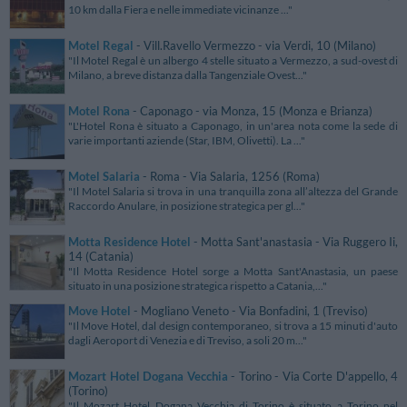
10 km dalla Fiera e nelle immediate vicinanze ..."
Motel Regal
- Vill.Ravello Vermezzo - via Verdi, 10 (Milano)
"Il Motel Regal è un albergo 4 stelle situato a Vermezzo, a sud-ovest di
Milano, a breve distanza dalla Tangenziale Ovest..."
Motel Rona
- Caponago - via Monza, 15 (Monza e Brianza)
"L'Hotel Rona è situato a Caponago, in un'area nota come la sede di
varie importanti aziende (Star, IBM, Olivetti). La ..."
Motel Salaria
- Roma - Via Salaria, 1256 (Roma)
"Il Motel Salaria si trova in una tranquilla zona all’altezza del Grande
Raccordo Anulare, in posizione strategica per gl..."
Motta Residence Hotel
- Motta Sant'anastasia - Via Ruggero Ii,
14 (Catania)
"Il Motta Residence Hotel sorge a Motta Sant'Anastasia, un paese
situato in una posizione strategica rispetto a Catania,..."
Move Hotel
- Mogliano Veneto - Via Bonfadini, 1 (Treviso)
"Il Move Hotel, dal design contemporaneo, si trova a 15 minuti d'auto
dagli Aeroport di Venezia e di Treviso, a soli 20 m..."
Mozart Hotel Dogana Vecchia
- Torino - Via Corte D'appello, 4
(Torino)
"Il Mozart Hotel Dogana Vecchia di Torino è situato a Torino nel