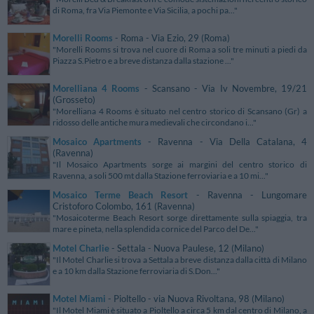
di Roma, fra Via Piemonte e Via Sicilia, a pochi pa..."
Morelli Rooms
- Roma - Via Ezio, 29 (Roma)
"Morelli Rooms si trova nel cuore di Roma a soli tre minuti a piedi da
Piazza S.Pietro e a breve distanza dalla stazione ..."
Morelliana 4 Rooms
- Scansano - Via Iv Novembre, 19/21
(Grosseto)
"Morelliana 4 Rooms è situato nel centro storico di Scansano (Gr) a
ridosso delle antiche mura medievali che circondano i..."
Mosaico Apartments
- Ravenna - Via Della Catalana, 4
(Ravenna)
"Il Mosaico Apartments sorge ai margini del centro storico di
Ravenna, a soli 500 mt dalla Stazione ferroviaria e a 10 mi..."
Mosaico Terme Beach Resort
- Ravenna - Lungomare
Cristoforo Colombo, 161 (Ravenna)
"Mosaicoterme Beach Resort sorge direttamente sulla spiaggia, tra
mare e pineta, nella splendida cornice del Parco del De..."
Motel Charlie
- Settala - Nuova Paulese, 12 (Milano)
"Il Motel Charlie si trova a Settala a breve distanza dalla città di Milano
e a 10 km dalla Stazione ferroviaria di S.Don..."
Motel Miami
- Pioltello - via Nuova Rivoltana, 98 (Milano)
"Il Motel Miami è situato a Pioltello a circa 5 km dal centro di Milano, a