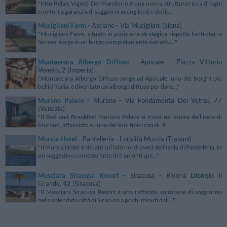
"Msn Relais Vigneti Del Mandorlo è una nuova struttura ricca di ogni
comfort a garanzia di soggiorni accoglienti e dedic..."
Mucigliani Farm
- Asciano - Via Mucigliani (Siena)
"Mucigliani Farm, situato in posizione strategica rispetto l'entroterra
Senese, sorge in un borgo completamente ristruttu..."
Muntaecara Albergo Diffuso
- Apricale - Piazza Vittorio
Veneto, 2 (Imperia)
"Muntaecara Albergo Diffuso sorge ad Apricale, uno dei borghi più
belli d’Italia, è diventato un albergo diffuso per dare..."
Murano Palace
- Murano - Via Fondamenta Dei Vetrai, 77
(Venezia)
"Il Bed and Breakfast Murano Palace si trova nel cuore dell'isola di
Murano, affacciato su uno dei suoi tipici canali. P..."
Mursia Hotel
- Pantelleria - Località Mursia (Trapani)
"Il Mursia Hotel è situato sul lato nord-ovest dell'Isola di Pantelleria, in
un suggestivo contesto fatto di tramonti spe..."
Musciara Siracusa Resort
- Siracusa - Riviera Dionisio Il
Grande, 42 (Siracusa)
"Il Musciara Siracusa Resort è una raffinata soluzione di soggiorno
nella splendida città di Siracusa a pochi minuti dall..."