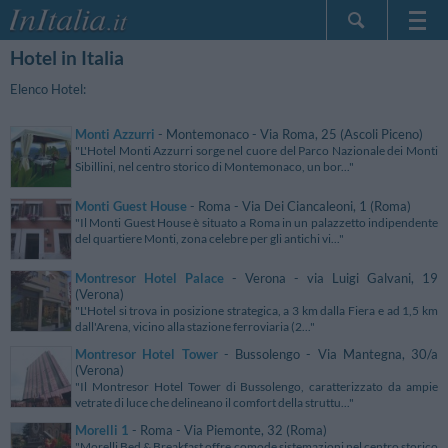
Hotel in Italia
Home Page
Le mie Prenotazioni
Elenco Hotel:
InItalia Club
Monti Azzurri
- Montemonaco - Via Roma, 25 (Ascoli Piceno)
Lingua
"L'Hotel Monti Azzurri sorge nel cuore del Parco Nazionale dei Monti
Sibillini, nel centro storico di Montemonaco, un bor..."
Monti Guest House
- Roma - Via Dei Ciancaleoni, 1 (Roma)
"Il Monti Guest House è situato a Roma in un palazzetto indipendente
del quartiere Monti, zona celebre per gli antichi vi..."
Montresor Hotel Palace
- Verona - via Luigi Galvani, 19
(Verona)
"L'Hotel si trova in posizione strategica, a 3 km dalla Fiera e ad 1,5 km
dall'Arena, vicino alla stazione ferroviaria (2..."
Montresor Hotel Tower
- Bussolengo - Via Mantegna, 30/a
(Verona)
"Il Montresor Hotel Tower di Bussolengo, caratterizzato da ampie
vetrate di luce che delineano il comfort della struttu..."
Morelli 1
- Roma - Via Piemonte, 32 (Roma)
"Morelli Bed & Breakfast offre comode sistemazioni nel centro storico