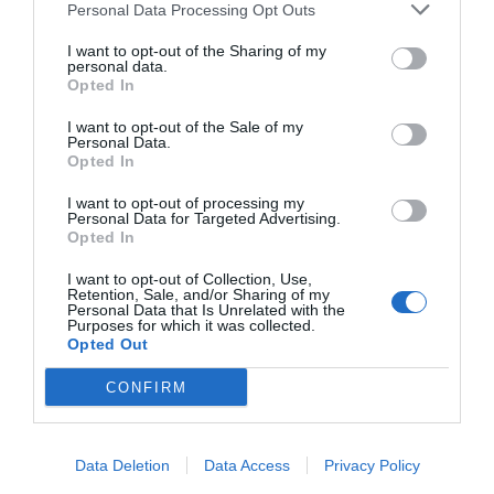
Personal Data Processing Opt Outs
quartiere Sempione-Garibaldi, vicino al cuore pulsante del..."
NH Anglo American
- Firenze - via Garibaldi, 9 (Firenze)
I want to opt-out of the Sharing of my
"Il Framon Hotel Anglo American ha una storica tradizione
personal data.
testimoniata dall’antico palazzo ottocentesco sul quale è stato..."
Opted In
NH Baglio Oneto Resort
- Marsala - Contrada Baronazzo
I want to opt-out of the Sale of my
Personal Data.
Amalfi, 55 (Trapani)
Opted In
"Il Resort Baglio Oneto è situato a Marsala all'interno di una tenuta di
uliveti e vigneti di 15000 mq, in posizione pano..."
I want to opt-out of processing my
NH Crystal Hotel
- Trapani - piazza Umberto I (Trapani)
Personal Data for Targeted Advertising.
"NH Crystal Hotel è una moderna ed elegante struttura situata a
Opted In
Trapani a pochi passi dal centro cittadino e dall'oasi ve..."
I want to opt-out of Collection, Use,
NH Grand Hotel Liberty
- Messina - via I Settembre, 15
Retention, Sale, and/or Sharing of my
(Messina)
Personal Data that Is Unrelated with the
Purposes for which it was collected.
"Il Grand Hotel Liberty è situato nel cuore di Messina e grazie alla sua
posizione e al suo stile unico rappresenta la so..."
Opted Out
NH Grand Hotel Verdi
- Milano - via Melchiorre Gioia, 6
CONFIRM
(Milano)
"Il Grand Hotel Verdi è situato a Milano, a pochi passi dal centro
storico, nel cuore commerciale della città. La strutt..."
NH Hotel Manin
- Venezia - San Marco Corte dell'Albero, 3878
Data Deletion
Data Access
Privacy Policy
(Venezia)
"L’Hotel Manin è situato a Venezia in una posizione ottimale per