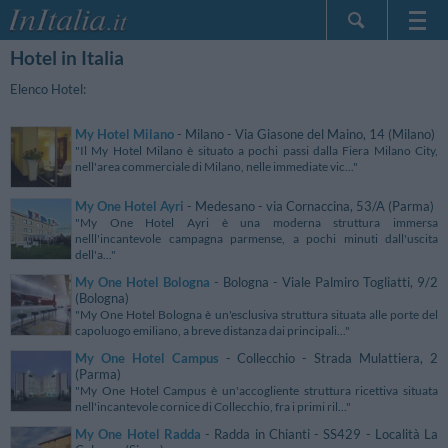
Hotel in Italia
Home Page
Le mie Prenotazioni
Elenco Hotel:
InItalia Club
My Hotel Milano
- Milano - Via Giasone del Maino, 14 (Milano)
Lingua
"Il My Hotel Milano è situato a pochi passi dalla Fiera Milano City,
nell'area commerciale di Milano, nelle immediate vic..."
My One Hotel Ayri
- Medesano - via Cornaccina, 53/A (Parma)
"My One Hotel Ayri è una moderna struttura immersa
nelll'incantevole campagna parmense, a pochi minuti dall'uscita
dell'a..."
My One Hotel Bologna
- Bologna - Viale Palmiro Togliatti, 9/2
(Bologna)
"My One Hotel Bologna è un'esclusiva struttura situata alle porte del
capoluogo emiliano, a breve distanza dai principali..."
My One Hotel Campus
- Collecchio - Strada Mulattiera, 2
(Parma)
"My One Hotel Campus è un'accogliente struttura ricettiva situata
nell'incantevole cornice di Collecchio, fra i primi ril..."
My One Hotel Radda
- Radda in Chianti - SS429 - Località La