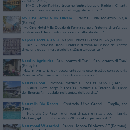
Calvana (Siena)
"Il My One Hotel Radda si trova nell'antico borgo di Radda in Chianti,
immerso in uno scenario naturale suggestivo e inca..."
My One Hotel Villa Ducale
- Parma - via Moletolo, 53/A
(Parma)
"My One Hotel Villa Ducale di Parma sorge all'interno di un'antica
residenza nobiliare trasformata in una raffinata strut..."
Napoli Centrale B & B
- Napoli - Piazza Garibaldi, 26 (Napoli)
"Il Bed & Breakfast Napoli Centrale si trova nel cuore del centro
direzionale e commerciale della città partenopea. La..."
Natalini Agriturist
- San Lorenzo di Trevi - San Lorenzo di Trevi
(Perugia)
"Natalini Agriturist è un accogliente complesso ricettivo composto da
2 casolari a San Lorenzo di Trevi, fra ampi spazi v..."
Natural Hotel
- Frazione Frattuccia - Località Inano, 1 (Terni)
"Il Natural Hotel sorge in Località Frattuccia all’interno del Parco
dell’Energia Rinnovabile, nella quiete delle verdi ..."
Naturalis Bio Resort
- Contrada Ulive Grandi - Traglia, snc
(Lecce)
"Il Naturalis Bio Resort è un oasi di pace e relax a pochi km da
Martano, splendido borgo del XVIII secolo in provincia d..."
Naturhotel Wieserhof
- Renon - Monte Di Mezzo, 87 (Bolzano)