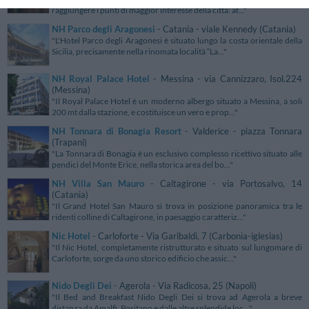
raggiungere i punti di maggior interesse della città: af..."
NH Parco degli Aragonesi
- Catania - viale Kennedy (Catania)
"L'Hotel Parco degli Aragonesi è situato lungo la costa orientale della
Sicilia, precisamente nella rinomata località “La..."
NH Royal Palace Hotel
- Messina - via Cannizzaro, Isol.224
(Messina)
"Il Royal Palace Hotel è un moderno albergo situato a Messina, a soli
200 mt dalla stazione, e costituisce un vero e prop..."
NH Tonnara di Bonagia Resort
- Valderice - piazza Tonnara
(Trapani)
"La Tonnara di Bonagia è un esclusivo complesso ricettivo situato alle
pendici del Monte Erice, nella storica area del bo..."
NH Villa San Mauro
- Caltagirone - via Portosalvo, 14
(Catania)
"Il Grand Hotel San Mauro si trova in posizione panoramica tra le
ridenti colline di Caltagirone, in paesaggio caratteriz..."
Nic Hotel
- Carloforte - Via Garibaldi, 7 (Carbonia-iglesias)
"Il Nic Hotel, completamente ristrutturato e situato sul lungomare di
Carloforte, sorge da uno storico edificio che assic..."
Nido Degli Dei
- Agerola - Via Radicosa, 25 (Napoli)
"Il Bed and Breakfast Nido Degli Dei si trova ad Agerola a breve
distanza da Amalfi, Positano e dalle altre splendide loc..."