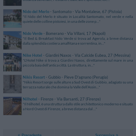
Nido del Merlo
- Santomato - Via Montalese, 67 (Pistoia)
"Il Nido del Merlo è situato in Località Santomato, nel verde e nella
quiete delle colline pistoiesi, in una delle zone p..."
Nido Verde
- Bomerano - Via Villani, 17 (Napoli)
"Il Bed & Breakfast Nido Verde si trova ad Agerola, a breve distanza
dalla splendida costiera amalfitana e sorrentina, in..."
Nike Hotel
- Giardini Naxos - Via Calcide Eubea, 27 (Messina)
"L'Hotel Nike si trova a Giardini Naxos, direttamente sul mare in una
piccola baia dell'antica città. La struttura, in..."
Nikis Resort
- Gubbio - Pieve D'agnano (Perugia)
"Nikis Resort sorge sulle alture a Sud Ovest di Gubbio, adagiato su una
terrazza naturale che domina la Valle dell’Assin..."
Nilhotel
- Firenze - Via Barsanti, 27 (Firenze)
"Il Nilhotel, è una struttura dallo stile architettonico moderno e situato
a Nord Ovest di Firenze, a breve distanza dal ..."
Precedente
Successiva