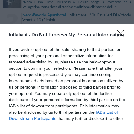
"Nero Cubo Hotel Business & Design sorge a Rovereto nella
Vallagarina, zona ricca di storia e tradizione all'interno dell..."
Nero d'Avorio Aparthotel
- Miramare - Via Cavalieri Di Vittorio
Veneto, 10 (Rimini)
"..."
InItalia.it -
Do Not Process My Personal Information
Nerva Accomodation
- Roma - Piazza Della Suburra, 2 (Roma)
"Situato a breve distanza dalla stazione Termini e dal Colosseo, nel
cuore del "Rione Monti", il Nerva Accommodation disp..."
If you wish to opt-out of the sale, sharing to third parties, or
processing of your personal or sensitive information for
New Dino's hotel
- San Giovanni in Fiore - viale della
targeted advertising by us, please use the below opt-out
Repubblica, 248 (Cosenza)
"Il New Dino's Hotel è una struttura di moderna concezione situata a
section to confirm your selection. Please note that after your
San Giovanni in Fiore, nel cuore della Sila, in un c..."
opt-out request is processed you may continue seeing
interest-based ads based on personal information utilized by
New Hotel Ares
- Milano - Via Edoardo Porro, 8 (Milano)
"L'Hotel Ares, ristrutturato nel 2013 dalla nuova gestione, è un
us or personal information disclosed to third parties prior to
accogliente albergo a gestione familiare situato a circa..."
your opt-out. You may separately opt-out of the further
disclosure of your personal information by third parties on the
New Hotel Magna Grecia
- Sibari - Via Ferrovia, 2 (Cosenza)
IAB’s list of downstream participants. This information may
"Il New Hotel Magna Grecia è un esclusivo albergo 4 stelle situato a
also be disclosed by us to third parties on the
Sibari in un contesto ricco di storia e cultura, a c..."
IAB’s List of
Downstream Participants
that may further disclose it to other
New Moon Resort
- Milano - Via Privata Giovanni Calvino, 11
third parties.
(Milano)
"Il New Moon Resort è una nuova struttura situata a Milano nel