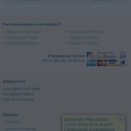
Perché prenotare con InItalia.it?
Risparmio Garantito
Assistenza Telefonica
Giudizi degli Ospiti
Semplice e Veloce
Massima Sicurezza
Mappe e Itinerari
Prenotazioni Sicure
Clicca qui per verificare
InItalia.it Srl
Copyright © 1997-2026
P.iva 08320750964
Tutti i diritti Riservati
Sitemap
x
Questo sito Web utilizza
Chi Siamo
Note Legali
cookie
, anche di terze parti.
Domande e Risposte
Privacy
Continuando la navigazione,