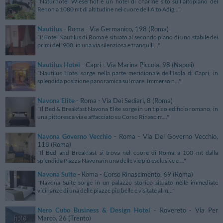
"Naturhotel Wieserhof è un hotel di charme sito sull'altopiano del
Renon a 1080 mt di altitudine nel cuore dell'Alto Adig..."
Nautilus
- Roma - Via Germanico, 198 (Roma)
"L'Hotel Nautilus di Roma è situato al secondo piano di uno stabile dei
primi del '900, in una via silenziosa e tranquill..."
Nautilus Hotel
- Capri - Via Marina Piccola, 98 (Napoli)
"Nautilus Hotel sorge nella parte meridionale dell'Isola di Capri, in
splendida posizione panoramica sul mare. Immerso n..."
Navona Elite
- Roma - Via Dei Sediari, 8 (Roma)
"Il Bed & Breakfast Navona Elite sorge in un tipico edificio romano, in
una pittoresca via e affacciato su Corso Rinascim..."
Navona Governo Vecchio
- Roma - Via Del Governo Vecchio,
118 (Roma)
"Il Bed and Breakfast si trova nel cuore di Roma a 100 mt dalla
splendida Piazza Navona in una delle vie più esclusive e ..."
Navona Suite
- Roma - Corso Rinascimento, 69 (Roma)
"Navona Suite sorge in un palazzo storico situato nelle immediate
vicinanze di una delle piazze più belle e visitate al m..."
Nero Cubo Business & Design Hotel
- Rovereto - Via Per
Marco, 26 (Trento)