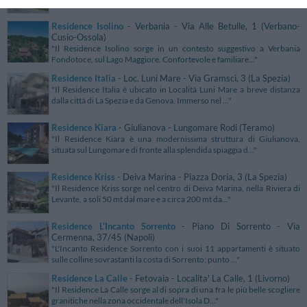
Residence Isolino
- Verbania - Via Alle Betulle, 1 (Verbano-
Cusio-Ossola)
"Il Residence Isolino sorge in un contesto suggestivo a Verbania
Fondotoce, sul Lago Maggiore. Confortevole e familiare..."
Residence Italia
- Loc. Luni Mare - Via Gramsci, 3 (La Spezia)
"Il Residence Italia è ubicato in Località Luni Mare a breve distanza
dalla città di La Spezia e da Genova. Immerso nel ..."
Residence Kiara
- Giulianova - Lungomare Rodi (Teramo)
"Il Residence Kiara è una modernissima struttura di Giulianova,
situata sul Lungomare di fronte alla splendida spiaggia d..."
Residence Kriss
- Deiva Marina - Piazza Doria, 3 (La Spezia)
"Il Residence Kriss sorge nel centro di Deiva Marina, nella Riviera di
Levante, a soli 50 mt dal mare e a circa 200 mt da..."
Residence L'Incanto Sorrento
- Piano Di Sorrento - Via
Cermenna, 37/45 (Napoli)
"L'Incanto Residence Sorrento con i suoi 11 appartamenti è situato
sulle colline sovrastanti la costa di Sorrento; punto ..."
Residence La Calle
- Fetovaia - Localita' La Calle, 1 (Livorno)
"Il Residence La Calle sorge al di sopra di una fra le più belle scogliere
granitiche nella zona occidentale dell'Isola D..."