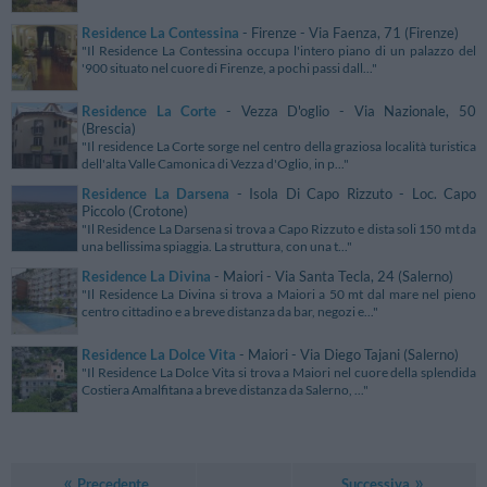
Residence La Contessina
- Firenze - Via Faenza, 71 (Firenze)
"Il Residence La Contessina occupa l'intero piano di un palazzo del
'900 situato nel cuore di Firenze, a pochi passi dall..."
Residence La Corte
- Vezza D'oglio - Via Nazionale, 50
(Brescia)
"Il residence La Corte sorge nel centro della graziosa località turistica
dell'alta Valle Camonica di Vezza d'Oglio, in p..."
Residence La Darsena
- Isola Di Capo Rizzuto - Loc. Capo
Piccolo (Crotone)
"Il Residence La Darsena si trova a Capo Rizzuto e dista soli 150 mt da
una bellissima spiaggia. La struttura, con una t..."
Residence La Divina
- Maiori - Via Santa Tecla, 24 (Salerno)
"Il Residence La Divina si trova a Maiori a 50 mt dal mare nel pieno
centro cittadino e a breve distanza da bar, negozi e..."
Residence La Dolce Vita
- Maiori - Via Diego Tajani (Salerno)
"Il Residence La Dolce Vita si trova a Maiori nel cuore della splendida
Costiera Amalfitana a breve distanza da Salerno, ..."
Precedente
Successiva