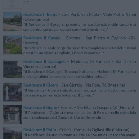
"..."
Residence Il Borgo
- Loiri Porto San Paolo - Viale Pietro Nenni
(Olbia-tempio)
"Il Residence Il Borgo si presenta nel caratteristico stile sardo e si
compone di costruzioni basse con rivestimenti in p..."
Residence Il Casale
- Cortona - San Pietro A Cegliolo, 434
(Arezzo)
"Residence Il Casale sorge da un antico complesso rurale del '500 nei
pressi di San Pietro a Cegliolo, a breve distanza d..."
Residence Il Castagno
- Madonna Di Furinaia - Via Di San
Vincenzo (Livorno)
"Il Residence Il Castagno Toscana è situato a Madonna Di Furinaia su
uno degli ultimi lembi delle colline metallifere che..."
Residence Il Cicero
- San Giorgio - Via Pola, 98 (Messina)
"Il Residence Il Cicero è situato a San Giorgio in una location esclusiva
tra le essenze di un orto botanico. Il comp..."
Residence il Giglio
- Firenze - Via Elbano Gasperi, 16 (Firenze)
"Il Residence il Giglio si trova nel centro di Firenze nella splendida
zona residenziale del Campo di Marte alle pendici ..."
Residence Il Patio
- Cefalù - Contrada Ogliastrillo (Palermo)
"Il Residence Il Patio è situato a Cefalù a 150 mt dal mare con ampie