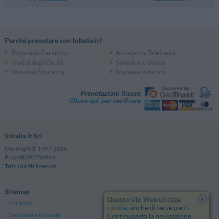
Perché prenotare con InItalia.it?
Risparmio Garantito
Assistenza Telefonica
Giudizi degli Ospiti
Semplice e Veloce
Massima Sicurezza
Mappe e Itinerari
Prenotazioni Sicure
Clicca qui per verificare
InItalia.it Srl
Copyright © 1997-2026
P.iva 08320750964
Tutti i diritti Riservati
Sitemap
x
Questo sito Web utilizza
Chi Siamo
Note Legali
cookie
, anche di terze parti.
Domande e Risposte
Privacy
Continuando la navigazione,