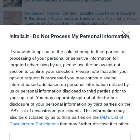
vedute panoramiche, su un terreno di 8000 mt quadra..."
Residence Il Poggio
- Stintino - Località Capo Falcone (Sassari)
"Il Residence Il Poggio sorge di fronte all’Isola Piana ed al Parco
Nazionale dell’Asinara, al termine della strada costi..."
Residence Il Poggio del Cenito
- Cenito Snc - Contrada Cenito
InItalia.it -
Do Not Process My Personal Information
(Salerno)
"Il Residence Il Poggio del Cenito è situato nel territorio di San Marco
di Castellabate, nel cuore del Parco Nazionale d..."
If you wish to opt-out of the sale, sharing to third parties, or
processing of your personal or sensitive information for
Residence Il Quadrifoglio
- Murta Maria - Via Dei Gladioli
(Olbia-tempio)
targeted advertising by us, please use the below opt-out
"Il Residence Il Quadrifoglio è un comodo complesso ricettivo situato
section to confirm your selection. Please note that after your
a Murta Maria, a breve distanza da Olbia e a pochi ..."
opt-out request is processed you may continue seeing
Residence il Sogno
- Desenzano Del Garda - Via Bonvicino, 2/A
interest-based ads based on personal information utilized by
(Brescia)
us or personal information disclosed to third parties prior to
"Il Residence il Sogno si trova a Desenzano Del Garda a breve distanza
your opt-out. You may separately opt-out of the further
dal rinomato Lago di Garda e dalle principali attr..."
disclosure of your personal information by third parties on the
Residence Il Sole
- Porto Corsini - Via Campotto, 5 (Ravenna)
IAB’s list of downstream participants. This information may
"Residence Il Sole è situato a Porto Corsini in una tranquilla oasi a
also be disclosed by us to third parties on the
pochi passi dalla pineta e a 700 mt dalla spiaggia...."
IAB’s List of
Downstream Participants
that may further disclose it to other
Residence Il Teatro - Aparthotel
- Jesolo - Via Buonarroti, 7
third parties.
(Venezia)
"Residence Il Teatro Aparthotel, nel cuore del Lido di Jesolo, è un