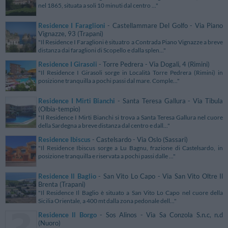
nel 1865, situata a soli 10 minuti dal centro ..."
Residence I Faraglioni
- Castellammare Del Golfo - Via Piano
Vignazze, 93 (Trapani)
"Il Residence I Faraglioni è situatro a Contrada Piano Vignazze a breve
distanza dai faraglioni di Scopello e dalla splen..."
Residence I Girasoli
- Torre Pedrera - Via Dogali, 4 (Rimini)
"Il Residence I Girasoli sorge in Località Torre Pedrera (Rimini) in
posizione tranquilla a pochi passi dal mare. Comple..."
Residence I Mirti Bianchi
- Santa Teresa Gallura - Via Tibula
(Olbia-tempio)
"Il Residence I Mirti Bianchi si trova a Santa Teresa Gallura nel cuore
della Sardegna a breve distanza dal centro e dall..."
Residence Ibiscus
- Castelsardo - Via Oslo (Sassari)
"Il Residence Ibiscus sorge a Lu Bagnu, frazione di Castelsardo, in
posizione tranquilla e riservata a pochi passi dalle ..."
Residence Il Baglio
- San Vito Lo Capo - Via San Vito Oltre Il
Brenta (Trapani)
"Il Residence Il Baglio è situato a San Vito Lo Capo nel cuore della
Sicilia Orientale, a 400 mt dalla zona pedonale dell..."
Residence Il Borgo
- Sos Alinos - Via Sa Conzola S.n.c, n.d
(Nuoro)