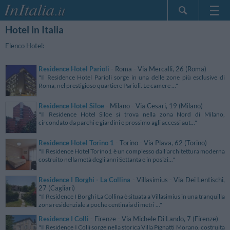
Hotel in Italia
Home Page
Le mie Prenotazioni
Elenco Hotel:
InItalia Club
Residence Hotel Parioli
- Roma - Via Mercalli, 26 (Roma)
Lingua
"Il Residence Hotel Parioli sorge in una delle zone più esclusive di
Roma, nel prestigioso quartiere Parioli. Le camere ..."
Residence Hotel Siloe
- Milano - Via Cesari, 19 (Milano)
"Il Residence Hotel Siloe si trova nella zona Nord di Milano,
circondato da parchi e giardini e prossimo agli accessi aut..."
Residence Hotel Torino 1
- Torino - Via Plava, 62 (Torino)
"Il Residence Hotel Torino1 è un complesso dall’architettura moderna
costruito nella metà degli anni Settanta e in posizi..."
Residence I Borghi - La Collina
- Villasimius - Via Dei Lentischi,
27 (Cagliari)
"Il Residence I Borghi La Collina è situata a Villasimius in una tranquilla
zona residenziale a poche centinaia di metri ..."
Residence I Colli
- Firenze - Via Michele Di Lando, 7 (Firenze)
"Il Residence I Colli sorge nella storica Villa Pignatti Morano, costruita