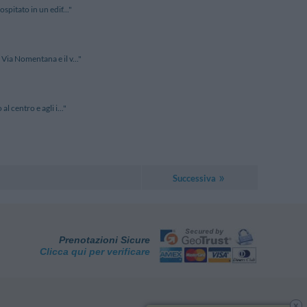
spitato in un edif..."
Via Nomentana e il v..."
l centro e agli i..."
Successiva
Prenotazioni Sicure
Clicca qui per verificare
x