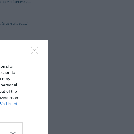
anta Maria Novella..."
 Grazie alla sua..."
are pedonale e a breve d..."
sonal or
n una fantastica cor..."
ection to
ou may
 personal
tranquilla e lontana d..."
out of the
 downstream
B’s List of
ispetto al centr..."
 per una vacanza rig..."