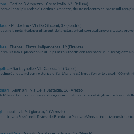
cora
- Cortina D'Ampezzo - Corso Italia, 62 (Belluno)
cora è l'hotel più antico di Cortina d'Ampezzo, situato nel centro del paese sull'area più
dossi
- Madesimo - Via De Giacomi, 37 (Sondrio)
dossi è la meta ideale per gli amanti della natura e degli sport sulla neve, situato a breve 
drea
- Firenze - Piazza Indipendenza, 19 (Firenze)
drea, situato al piano nobile di un palazzo signorile con ascensore, è un accogliente alberg
gelina
- Sant'agnello - Via Cappuccini (Napoli)
gelina è situato nel centro storico di Sant'Agnello a 2 km da Sorrento e a soli 400 metri da
hiari
- Anghiari - Via Della Battaglia, 16 (Arezzo)
el è la scelta ideale per piacevoli soggiorni turistici e d'affari ad Anghiari, nel cuore della 
gi
- Fossò - via Artigianato, 1 (Venezia)
gi si trova a Fossò, nella Riviera del Brenta, tra Padova e Venezia, in posizione strategica 
ioino & Spa
- Napoli - Via Vincenzo Russo, 17 (Napoli)