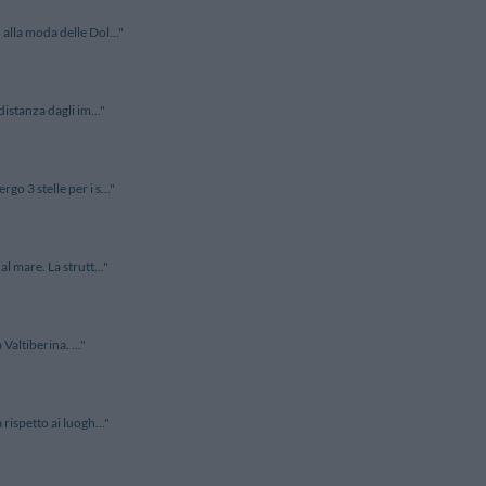
 alla moda delle Dol..."
distanza dagli im..."
o 3 stelle per i s..."
l mare. La strutt..."
Valtiberina. ..."
rispetto ai luogh..."