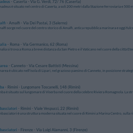
adeus
- Caserta - Via G. Verdi, 72/ 76 (Caserta)
adeus è situato nel centro di Caserta, a soli 200 metri dalla Stazione ferroviaria e 500 me
alfi
- Amalfi - Via Dei Pastai, 3 (Salerno)
alfi sorge nel cuore del centro storico di Amalfi, antica repubblica marinara e oggi fulcro
alia
- Roma - Via Germanico, 62 (Roma)
alia si trova a Roma a breve distanza da San Pietro e il Vaticano nel cuore della città Eter
area
- Canneto - Via Cesare Battisti (Messina)
area è ubicato nell'isola di Lipari, nel grazioso paesino di Canneto, in posizione strategic
ba
- Rimini - Lungomare Toscanelli, 148 (Rimini)
ba è situato sul lungomare di Viserba nel cuore della celebre Riviera Romagnola. La strutt
basciatori
- Rimini - Viale Vespucci, 22 (Rimini)
basciatori è una struttura moderna situata nel cuore di Rimini a Marina Centro, sulla ri
basciatori
- Firenze - Via Luigi Alamanni, 3 (Firenze)