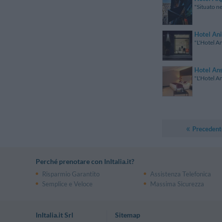
"Situato ne
Hotel An
"L'Hotel An
Hotel An
"L'Hotel An
Precedent
Perché prenotare con InItalia.it?
Risparmio Garantito
Assistenza Telefonica
Semplice e Veloce
Massima Sicurezza
InItalia.it Srl
Sitemap