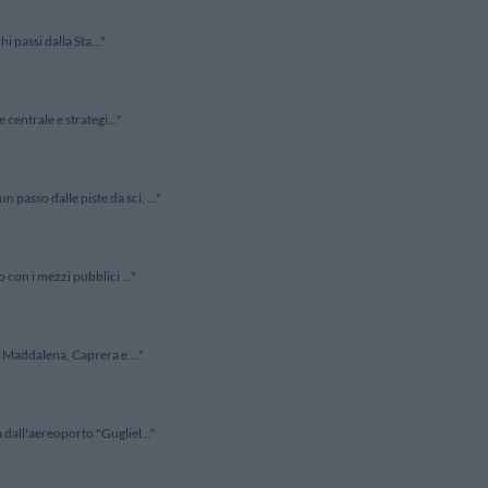
i passi dalla Sta..."
centrale e strategi..."
asso dalle piste da sci, ..."
con i mezzi pubblici ..."
 Maddalena, Caprera e ..."
dall'aereoporto "Gugliel..."