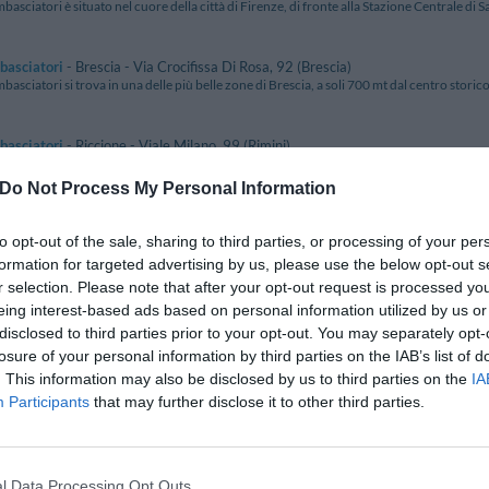
basciatori è situato nel cuore della città di Firenze, di fronte alla Stazione Centrale di S
basciatori
- Brescia - Via Crocifissa Di Rosa, 92 (Brescia)
basciatori si trova in una delle più belle zone di Brescia, a soli 700 mt dal centro storico.
basciatori
- Riccione - Viale Milano, 99 (Rimini)
mbasciatori di Riccione, vanta una posizione invidiabile, direttamente sul nuovo lungom
Do Not Process My Personal Information
asciatori e Tangerine Spa
- Fiuggi - Via Dei Villini, 8 (Frosinone)
to opt-out of the sale, sharing to third parties, or processing of your per
basciatori e Tangerine Spa si trova nel cuore della cittadina termale di Fiuggi, immerso i
formation for targeted advertising by us, please use the below opt-out s
r selection. Please note that after your opt-out request is processed y
bassador
- Laigueglia - Via Dei Pini, 5 (Savona)
eing interest-based ads based on personal information utilized by us or
bassador di Laigueglia si trova in zona panoramica con splendida vista mare, in un'area 
disclosed to third parties prior to your opt-out. You may separately opt-
losure of your personal information by third parties on the IAB’s list of
. This information may also be disclosed by us to third parties on the
IA
bassador
- Rimini - Viale Regina Elena, 86 (Rimini)
bassador è un elegante 4 stelle in stile Liberty, situato a Rimini in posizione privilegiata r
Participants
that may further disclose it to other third parties.
bra
- Lignano Sabbiadoro - Lungomare Trieste, 124 (Udine)
bra è situato a Lignano Sabbiadoro, in una zona tranquilla a pochi passi dal mare. Ideale
l Data Processing Opt Outs