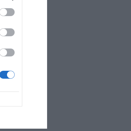
 in una posizione fav..."
te collegato alle princ..."
ruttura, rinnovata di..."
giore interesse del ..."
 rispetto allo Sta..."
 Immersa nella quiet..."