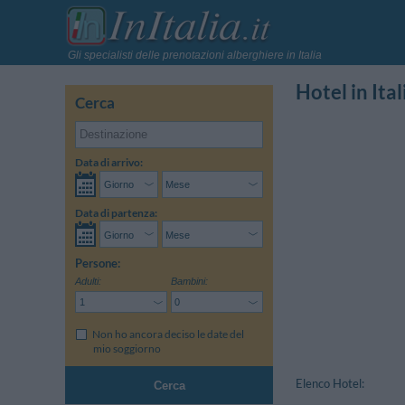
Gli specialisti delle prenotazioni alberghiere in Italia
Hotel in Ital
Cerca
Data di arrivo:
Data di partenza:
Persone:
Adulti:
Bambini:
Non ho ancora deciso le date del
mio soggiorno
Elenco Hotel:
Cerca