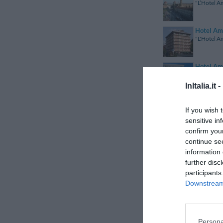
"L’Hotel Am
Hotel Am
"L'Hotel Am
Hotel Am
"L'Hotel A
InItalia.it -
Hotel Amb
If you wish 
"L'Hotel Am
sensitive in
confirm you
Hotel Am
continue se
"L'Hotel Am
information 
further disc
participants
Hotel Am
"L'Hotel Am
Downstream 
Hotel Am
"L'hotel Am
Persona