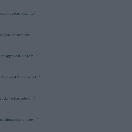
ping e dagli stabili..."
agico, attraversato ..."
 spiagge e dal Lungom..."
iazza del Popolo e da t..."
za dall’imbarcadero, ..."
 ottima posizione per ..."