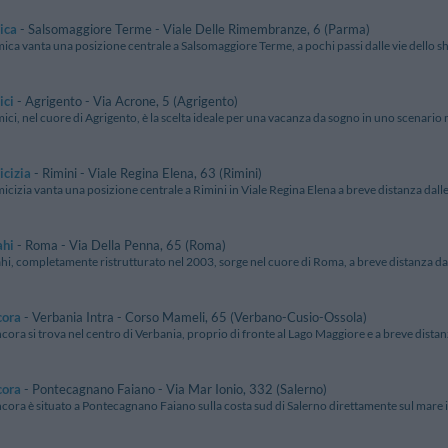
ica
- Salsomaggiore Terme - Viale Delle Rimembranze, 6 (Parma)
ica vanta una posizione centrale a Salsomaggiore Terme, a pochi passi dalle vie dello shop
ici
- Agrigento - Via Acrone, 5 (Agrigento)
ici, nel cuore di Agrigento, è la scelta ideale per una vacanza da sogno in uno scenario m
cizia
- Rimini - Viale Regina Elena, 63 (Rimini)
icizia vanta una posizione centrale a Rimini in Viale Regina Elena a breve distanza dalle
ahi
- Roma - Via Della Penna, 65 (Roma)
hi, completamente ristrutturato nel 2003, sorge nel cuore di Roma, a breve distanza da P
cora
- Verbania Intra - Corso Mameli, 65 (Verbano-Cusio-Ossola)
cora si trova nel centro di Verbania, proprio di fronte al Lago Maggiore e a breve distan
cora
- Pontecagnano Faiano - Via Mar Ionio, 332 (Salerno)
cora è situato a Pontecagnano Faiano sulla costa sud di Salerno direttamente sul mare in