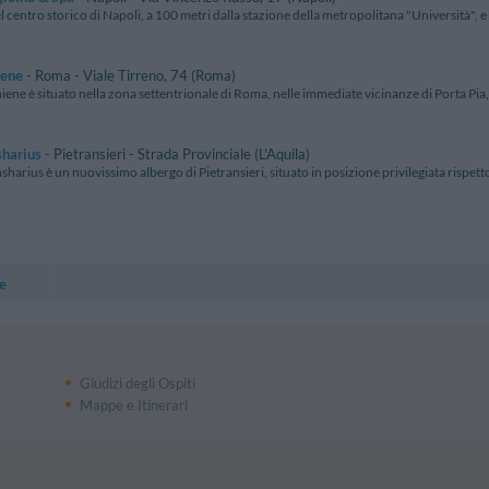
l centro storico di Napoli, a 100 metri dalla stazione della metropolitana "Università", e o
iene
- Roma - Viale Tirreno, 74 (Roma)
iene è situato nella zona settentrionale di Roma, nelle immediate vicinanze di Porta Pia, 
sharius
- Pietransieri - Strada Provinciale (L'Aquila)
sharius è un nuovissimo albergo di Pietransieri, situato in posizione privilegiata rispetto a
e
Giudizi degli Ospiti
Mappe e Itinerari