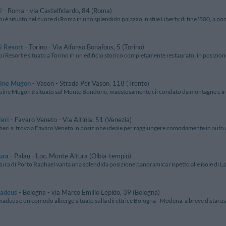
i
- Roma - via Castelfidardo, 84 (Roma)
pi è situato nel cuore di Roma in uno splendido palazzo in stile Liberty di fine '800, a poch
i Resort
- Torino - Via Alfonso Bonafous, 5 (Torino)
pi Resort è situato a Torino in un edificio storico completamente restaurato, in posizione 
pine Mugon
- Vason - Strada Per Vason, 118 (Trento)
lpine Mugon è situato sul Monte Bondone, maestosamente circondato da montagne e a un p
ieri
- Favaro Veneto - Via Altinia, 51 (Venezia)
tieri si trova a Favaro Veneto in posizione ideale per raggiungere comodamente in auto o 
ura
- Palau - Loc. Monte Altura (Olbia-tempio)
tura di Porto Raphael vanta una splendida posizione panoramica rispetto alle isole di La
adeus
- Bologna - via Marco Emilio Lepido, 39 (Bologna)
madeus è un comodo albergo situato sulla direttrice Bologna - Modena, a breve distanza 