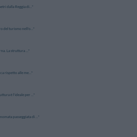
tri dalla Reggia di..."
 del turismo nell'o..."
na. La struttura ..."
a rispetto alle me..."
ura è l'ideale per ..."
nomata passeggiata di ..."