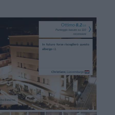
Ottimo
8.2
/
10
Punteggio basato su
110
recensioni
imasta soddisfatta. Se
In futuro forse risceglierò questo
PURTROP
i ancora soggiornare in
albergo :-).
PARCHEGGI
 ritornerei allo stesso
A PAGAMEN
Maria-Luisa,
Christiane,
Germania
Lussemburgo
oto Esterno