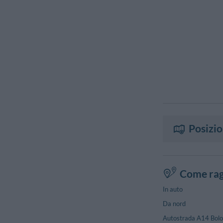
Posizi
Come rag
In auto
Da nord
Autostrada A14 Bologn