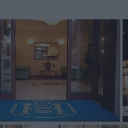
r much to do at the hotel in the
L'hotel si trova in un'ottima
Sono r
ening - might help if the bar was
posizione, poiché è vicino alla
dovess
re welcoming. Regards
stazione ferroviaria e vicino al
Pescara
centro della città.
Hotel.
Cattini,
Cecilia,
Regno Unito
Italia
F