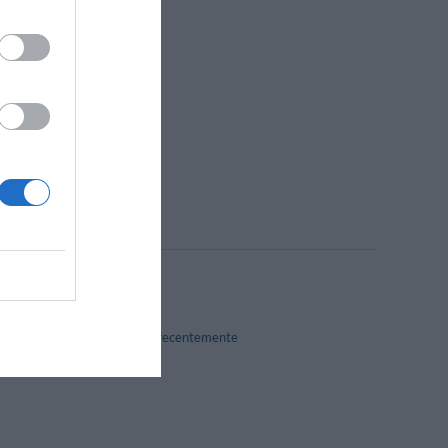
Caffetteria
Escursioni
Massaggi
Pesca
Ristorante
Servizio Fax
Snorkeling
Squash
Gay Friendly
Ristrutturato recentemente