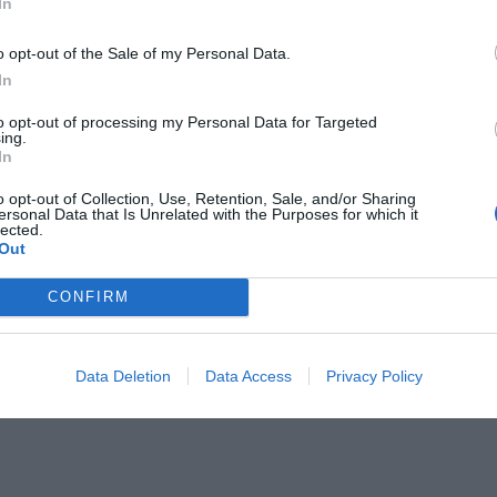
In
a Pagamento
o opt-out of the Sale of my Personal Data.
Bar
In
ss / Palestra
Connessione ad Internet
Subacquee
Lavanderia
to opt-out of processing my Personal Data for Targeted
nterno Coperto
Percorsi in bicicletta
ing.
Pranzo al sacco
In
 per gruppi
Sauna
o opt-out of Collection, Use, Retention, Sale, and/or Sharing
copiatrice
Servizio medico
ersonal Data that Is Unrelated with the Purposes for which it
Spiaggia Privata
lected.
Windsurf
Out
CONFIRM
stiche dell'hotel
atori
Camere Non Fumatori
Hotel Business
Data Deletion
Data Access
Privacy Policy