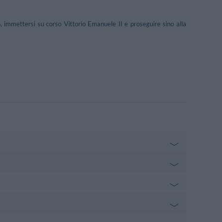
 immettersi su corso Vittorio Emanuele II e proseguire sino alla
1.01 km
- Pescara
1.52 km
 D'Annunzio, 28 - Pescara