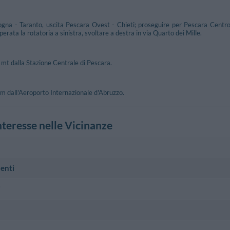
na - Taranto, uscita Pescara Ovest - Chieti; proseguire per Pescara Centro,
erata la rotatoria a sinistra, svoltare a destra in via Quarto dei Mille.
0 mt dalla Stazione Centrale di Pescara.
km dall'Aeroporto Internazionale d'Abruzzo.
nteresse nelle Vicinanze
enti
680 m
Sant'Andrea
i
 - Pescara
Via Perugia, 7 
1.08 km
Michetti
300 m
Forte - Pescara
Viale Gabriele
Bovio, 45 - Pescara
Pescara
1.15 km
to