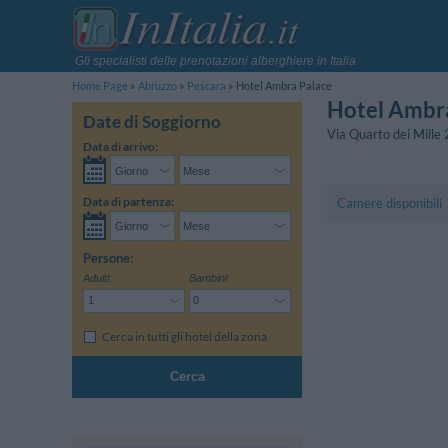
Gli specialisti delle prenotazioni alberghiere in Italia
Home Page
Abruzzo
Pescara
Hotel Ambra Palace
Hotel Ambr
Date di Soggiorno
Via Quarto dei Mille
Data di arrivo:
Data di partenza:
Camere disponibili
Persone:
Adulti:
Bambini:
Cerca in tutti gli hotel della zona
Cerca