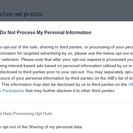
nclusi nel prezzo
mali Piccola Taglia
Aria condizionata nelle aree comuni
Check In e Check Out Rapidi
Do Not Process My Personal Information
a Locale
Deposito Bagagli
 Soggiorni per bambini
Noleggio Apparecchiature per Meeting
Congressi
to opt-out of the sale, sharing to third parties, or processing of your per
24 ore su 24
Sala Lettura
formation for targeted advertising by us, please use the below opt-out s
r selection. Please note that after your opt-out request is processed y
eing interest-based ads based on personal information utilized by us or
e e Bar
disclosed to third parties prior to your opt-out. You may separately opt-
losure of your personal information by third parties on the IAB’s list of
zionata con un ristorante che dista 100 mt dall'hotel dove è possibile effettu
. This information may also be disclosed by us to third parties on the
IA
angolo bar si effettua servizio di caffetteria e snack.
Participants
that may further disclose it to other third parties.
one Sala Riunioni/Sala Meeting/Sala Congressi
l Data Processing Opt Outs
pazi con dotazioni standard per l'organizzazione di conferenze e meeting: la
one.
o opt-out of the Sharing of my personal data.