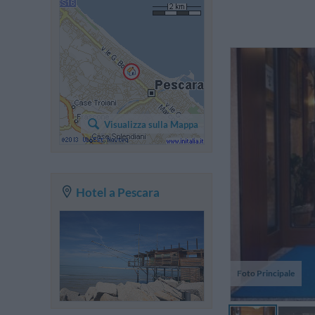
No
Visualizza sulla Mappa
ev
mo
Hotel a Pescara
Foto Principale