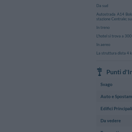
Da sud
Autostrada A14 Bolog
stazione Centrale; sup
In treno
L'hotel si trova a 30
In aereo
La struttura dista 4 
Punti d'I
Svago
Auto e Spostam
Cinema
Circus Visioni
Edifici Principal
Autonoleggio
Via Lanciano, 9
Massimo
Europcar
Via Caduta Del 
Da vedere
Municipio
Viale Giovanni 
Municipio Di 
Teatro
Parcheggio Scoper