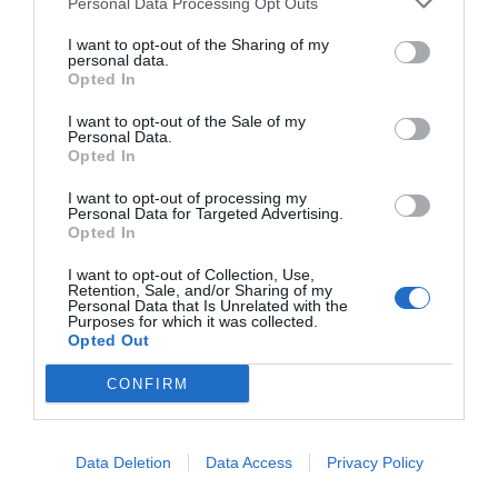
Personal Data Processing Opt Outs
splendida e attrezzata spiaggia dI Lido San Gi..."
Hotel Biafora
- San Giovanni in Fiore - Località Garga, 9
I want to opt-out of the Sharing of my
personal data.
(Cosenza)
Opted In
"L'Hotel Biafora è un'accogliente struttura situata nel cuore della Sila,
all'interno del Parco Nazionale, e a breve dist..."
I want to opt-out of the Sale of my
Hotel Biancamano
- Rimini - Via Cappellini, 1 (Rimini)
Personal Data.
"L'Hotel Biancamano è un elegante albergo 3 Stelle Superior nel cuore
Opted In
di Rimini Marina Centro, accanto a Piazzale Fellini..."
I want to opt-out of processing my
Hotel Biancaneve
- Nicolosi - via Etnea, 163 (Catania)
Personal Data for Targeted Advertising.
"L'Hotel Biancaneve si trova ai piedi dell'Etna, nella ridente cittadina di
Opted In
Nicolosi, provincia di Catania, a breve dista..."
I want to opt-out of Collection, Use,
Hotel Biancaneve Wellness
- Marotta - Via Damiano Chiesa,
Retention, Sale, and/or Sharing of my
53 (Pesaro E Urbino)
Personal Data that Is Unrelated with the
Purposes for which it was collected.
"L'Albergo Biancaneve è situato a Marotta a breve distanza dalla
Opted Out
splendida spiaggia e a soli 500 mt dal centro. Gestito ..."
Hotel Bianco
- Gallipoli - Via Ravenna (Lecce)
CONFIRM
"L'Hotel Bianco si trova a Gallipoli nel cuore del Borgo Nuovo della
“Città Bella”, a pochi passi dai caratteristici vico..."
Hotel Bijou
- Saint Vincent - piazza Cavalieri di Vittorio Veneto
Data Deletion
Data Access
Privacy Policy
(Aosta)
"L’Hotel Bijou si affaccia sulla Piazza del centro storico di Saint-