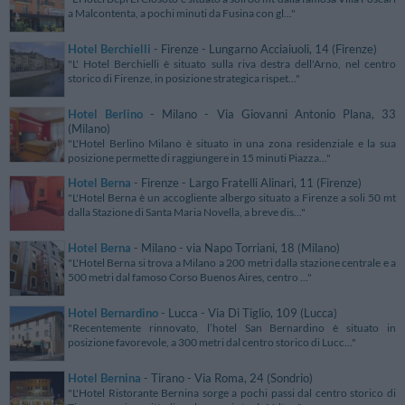
a Malcontenta, a pochi minuti da Fusina con gl..."
Hotel Berchielli
- Firenze - Lungarno Acciaiuoli, 14 (Firenze)
"L' Hotel Berchielli è situato sulla riva destra dell'Arno, nel centro
storico di Firenze, in posizione strategica rispet..."
Hotel Berlino
- Milano - Via Giovanni Antonio Plana, 33
(Milano)
"L'Hotel Berlino Milano è situato in una zona residenziale e la sua
posizione permette di raggiungere in 15 minuti Piazza..."
Hotel Berna
- Firenze - Largo Fratelli Alinari, 11 (Firenze)
"L'Hotel Berna è un accogliente albergo situato a Firenze a soli 50 mt
dalla Stazione di Santa Maria Novella, a breve dis..."
Hotel Berna
- Milano - via Napo Torriani, 18 (Milano)
"L'Hotel Berna si trova a Milano a 200 metri dalla stazione centrale e a
500 metri dal famoso Corso Buenos Aires, centro ..."
Hotel Bernardino
- Lucca - Via Di Tiglio, 109 (Lucca)
"Recentemente rinnovato, l’hotel San Bernardino è situato in
posizione favorevole, a 300 metri dal centro storico di Lucc..."
Hotel Bernina
- Tirano - Via Roma, 24 (Sondrio)
"L'Hotel Ristorante Bernina sorge a pochi passi dal centro storico di