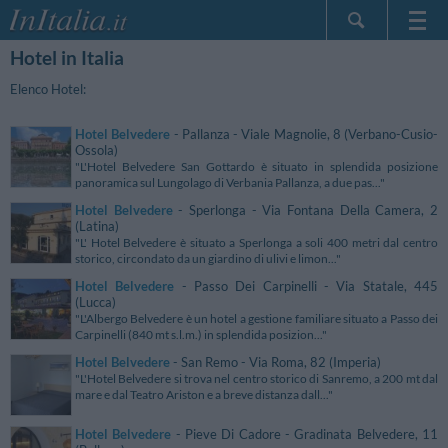
Hotel in Italia
Home Page
Le mie Prenotazioni
Elenco Hotel:
InItalia Club
Hotel Belvedere
- Pallanza - Viale Magnolie, 8 (Verbano-Cusio-
Lingua
Ossola)
"L'Hotel Belvedere San Gottardo è situato in splendida posizione
panoramica sul Lungolago di Verbania Pallanza, a due pas..."
Hotel Belvedere
- Sperlonga - Via Fontana Della Camera, 2
(Latina)
"L' Hotel Belvedere è situato a Sperlonga a soli 400 metri dal centro
storico, circondato da un giardino di ulivi e limon..."
Hotel Belvedere
- Passo Dei Carpinelli - Via Statale, 445
(Lucca)
"L'Albergo Belvedere è un hotel a gestione familiare situato a Passo dei
Carpinelli (840 mt s.l.m.) in splendida posizion..."
Hotel Belvedere
- San Remo - Via Roma, 82 (Imperia)
"L'Hotel Belvedere si trova nel centro storico di Sanremo, a 200 mt dal
mare e dal Teatro Ariston e a breve distanza dall..."
Hotel Belvedere
- Pieve Di Cadore - Gradinata Belvedere, 11