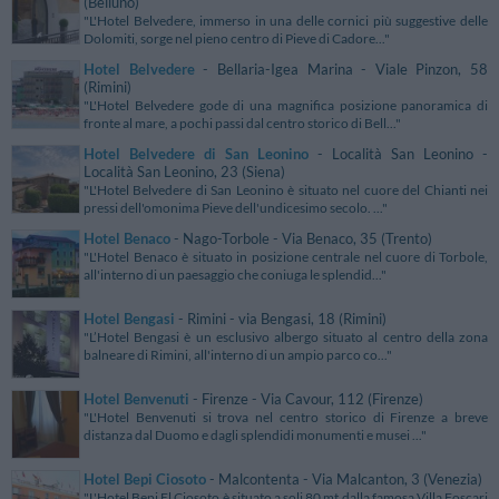
(Belluno)
"L'Hotel Belvedere, immerso in una delle cornici più suggestive delle
Dolomiti, sorge nel pieno centro di Pieve di Cadore..."
Hotel Belvedere
- Bellaria-Igea Marina - Viale Pinzon, 58
(Rimini)
"L'Hotel Belvedere gode di una magnifica posizione panoramica di
fronte al mare, a pochi passi dal centro storico di Bell..."
Hotel Belvedere di San Leonino
- Località San Leonino -
Località San Leonino, 23 (Siena)
"L'Hotel Belvedere di San Leonino è situato nel cuore del Chianti nei
pressi dell'omonima Pieve dell'undicesimo secolo. ..."
Hotel Benaco
- Nago-Torbole - Via Benaco, 35 (Trento)
"L'Hotel Benaco è situato in posizione centrale nel cuore di Torbole,
all'interno di un paesaggio che coniuga le splendid..."
Hotel Bengasi
- Rimini - via Bengasi, 18 (Rimini)
"L’Hotel Bengasi è un esclusivo albergo situato al centro della zona
balneare di Rimini, all'interno di un ampio parco co..."
Hotel Benvenuti
- Firenze - Via Cavour, 112 (Firenze)
"L'Hotel Benvenuti si trova nel centro storico di Firenze a breve
distanza dal Duomo e dagli splendidi monumenti e musei ..."
Hotel Bepi Ciosoto
- Malcontenta - Via Malcanton, 3 (Venezia)
"L'Hotel Bepi El Ciosoto è situato a soli 80 mt dalla famosa Villa Foscari