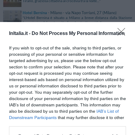
Tirano, graziosa cittadina al crocevia tra la Valte..."
Hotel Bernina
- Milano - via Napo Torriani, 27 (Milano)
"L'Hotel Bernina è situato a Milano a breve distanza dalla Stazione
ferroviaria e dal centro cittadino. La struttura, id..."
InItalia.it -
Do Not Process My Personal Information
Hotel Bertelli
- Madonna Di Campiglio - Via Cima Tosa, 80
(Trento)
"L'Hotel Bertelli è situato a pochi passi dalla zona pedonale di
If you wish to opt-out of the sale, sharing to third parties, or
Madonna di Campiglio, a circa 400 mt dalla funivia di Pr..."
processing of your personal or sensitive information for
Hotel Bertusi
- Porretta Terme - via Mazzini, 105 (Bologna)
targeted advertising by us, please use the below opt-out
"Hotel Bertusi, un'accogliente struttura in stile Liberty, sorge nel
section to confirm your selection. Please note that after your
centro di Porretta Terme, a breve distanza dal Centr..."
opt-out request is processed you may continue seeing
Hotel Best Roma
- Roma - Via Di Porta Maggiore, 51 (Roma)
interest-based ads based on personal information utilized by
"L’Hotel Best Roma vanta una posizione invidiabile tra il Colosseo e le
us or personal information disclosed to third parties prior to
basiliche di San Giovanni in Laterano e Santa Mar..."
your opt-out. You may separately opt-out of the further
disclosure of your personal information by third parties on the
Hotel Best Western Tigullio Royal
- Rapallo - piazza IV
IAB’s list of downstream participants. This information may
Novembre, 3 (Genova)
"L'Hotel Best Western Tigullio Royal è situato in posizione centrale e
also be disclosed by us to third parties on the
IAB’s List of
panoramica sulla passeggiata del lungomare di Rapa..."
Downstream Participants
that may further disclose it to other
Hotel Betty
- Rimini - Via Giovanni Dalle Bande Nere, 14
third parties.
(Rimini)
"L’Hotel Betty si trova a pochi passi dal centro storico di Rimini e dalla