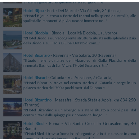
Vincent e gode di una splendida vista sui giardini e ..."
Hotel Bijou
- Forte Dei Marmi - Via Allende, 31 (Lucca)
"L'Hotel Bijou si trova a Forte dei Marmi nella splendida Versilia, alle
spalle dalle imponenti Alpi Apuane ed immerso ne..."
Hotel Biodola
- Biodola - Località Biodola, 1 (Livorno)
"L'Hotel Biodola è un'accogliente struttura situata nella splendida Baia
della Biodola, sull'Isola D'Elba. Dotato di com..."
Hotel Bisanzio
- Ravenna - Via Salara, 30 (Ravenna)
"Situato nelle vicinanze dell Mausoleo di Galla Placidia e della
rinomata Basilica di San Vitale, l'Hotel Bisanzio si tr..."
Hotel Biscari
- Catania - Via Anzalone, 7 (Catania)
"L'Hotel Biscari si trova nel centro storico di Catania e sorge in un
palazzo storico del '700 a pochi metri dal Duomo e ..."
Hotel Bizantino
- Massafra - Strada Statale Appia, km 634,250
(Taranto)
"L'Hotel Bizantino è un albergo a a stelle situato a pochi passi dal
centro città e dalle spiagge più rinomate del luogo...."
Hotel Bled
- Roma - Via Santa Croce In Gerusalemme, 40
(Roma)
"L’Hotel Bled si trova a Roma in un'elegante villa in stile classico in zona
tranquilla a breve distanza dalla Basilica d..."