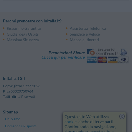
Perché prenotare con InItalia.it?
Risparmio Garantito
Assistenza Telefonica
Giudizi degli Ospiti
Semplice e Veloce
Massima Sicurezza
Mappe e Itinerari
Prenotazioni Sicure
Clicca qui per verificare
InItalia.it Srl
Copyright © 1997-2026
P.iva 08320750964
Tutti i diritti Riservati
Sitemap
x
Questo sito Web utilizza
Chi Siamo
Note Legali
cookie
, anche di terze parti.
Domande e Risposte
Privacy
Continuando la navigazione,
ritornando su questo sito o