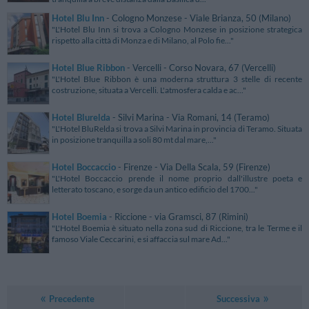
Hotel Blu Inn
- Cologno Monzese - Viale Brianza, 50 (Milano)
"L'Hotel Blu Inn si trova a Cologno Monzese in posizione strategica
rispetto alla città di Monza e di Milano, al Polo fie..."
Hotel Blue Ribbon
- Vercelli - Corso Novara, 67 (Vercelli)
"L'Hotel Blue Ribbon è una moderna struttura 3 stelle di recente
costruzione, situata a Vercelli. L'atmosfera calda e ac..."
Hotel Blurelda
- Silvi Marina - Via Romani, 14 (Teramo)
"L'Hotel BluRelda si trova a Silvi Marina in provincia di Teramo. Situata
in posizione tranquilla a soli 80 mt dal mare,..."
Hotel Boccaccio
- Firenze - Via Della Scala, 59 (Firenze)
"L'Hotel Boccaccio prende il nome proprio dall'illustre poeta e
letterato toscano, e sorge da un antico edificio del 1700..."
Hotel Boemia
- Riccione - via Gramsci, 87 (Rimini)
"L'Hotel Boemia è situato nella zona sud di Riccione, tra le Terme e il
famoso Viale Ceccarini, e si affaccia sul mare Ad..."
Precedente
Successiva