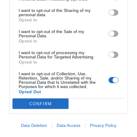
Hotel Bella Italia
- Peschiera Del Garda - Via Bella Italia, 2/A
I want to opt-out of the Sharing of my
(Verona)
personal data.
"Bella Italia è un villaggio particolarmente indicato per famiglie per
Opted In
una vacanza di relax e divertimento. La struttu..."
Hotel Bella Romagna
- Casalborsetti - Via Ciceruacchio, 49
I want to opt-out of the Sale of my
(Ravenna)
Personal Data.
"L'Hotel Bella Romagna si trova a Ravenna, nella frazione di
Opted In
Casalborsetti, in una zona tranquilla ma ricca di svaghi di ..."
I want to opt-out of processing my
HOTEL BELLA VENEZIA
- Latisana - Del Marinaio, 1/3 (Udine)
Personal Data for Targeted Advertising.
"Il Bella Venezia, lo storico Hotel di Latisana è una struttura esclusiva
Opted In
situata a pochi passi dal centro cittadino e a ..."
I want to opt-out of Collection, Use,
Hotel Bella Vita
- Roma - Piazza Tommaso De Cristoforis, 3
Retention, Sale, and/or Sharing of my
(Roma)
Personal Data that Is Unrelated with the
"Situato in posizione ideale nel gradevole quartiere di Casal Bertone,
Purposes for which it was collected.
l’Hotel Bella Vita, di recente costruzione, si pre..."
Opted Out
Hotel Bellariva
- Pescara - Viale Riviera, 213 (Pescara)
"L' Hotel Bellariva è situato sulla riviera di Pescara, a pochi passi dalla
CONFIRM
spiaggia e a 15 minuti dal centro cittadino, ..."
Hotel Bellavista
- Montebelluna - Via Zuccareda, 20 (Treviso)
Data Deletion
Data Access
Privacy Policy
"L'Hotel Bellavista vanta una splendida posizione panoramica sulla
sommità di un colle che guarda Montebelluna. La locati..."