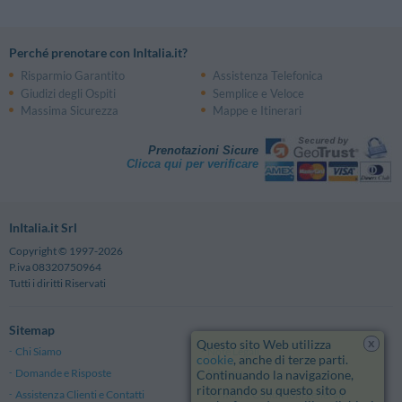
Perché prenotare con InItalia.it?
Risparmio Garantito
Assistenza Telefonica
Giudizi degli Ospiti
Semplice e Veloce
Massima Sicurezza
Mappe e Itinerari
Prenotazioni Sicure
Clicca qui per verificare
InItalia.it Srl
Copyright © 1997-2026
P.iva 08320750964
Tutti i diritti Riservati
Sitemap
x
Questo sito Web utilizza
Chi Siamo
Note Legali
cookie
, anche di terze parti.
Domande e Risposte
Privacy
Continuando la navigazione,
ritornando su questo sito o
Assistenza Clienti e Contatti
Termini e Condizioni generali