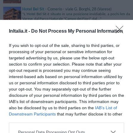
Hotel Bel Sit
- Comerio - viale G. Borghi, 28 (Varese)
"L´Hotel Bel Sit è situato in una posizione invidiabile, a pochi km da
Varese, dal Parco Naturale "Campo dei Fiori", dal ..."
Hotel Bel Sit
- Milano - Via Gallarate, 2 (Milano)
InItalia.it -
Do Not Process My Personal Information
"L'Hotel Bel Sit si trova a Milano in zona Fiera, in un quartiere ricco di
servizi e ottimamente collegato con i luoghi d..."
If you wish to opt-out of the sale, sharing to third parties, or
processing of your personal or sensitive information for
Hotel Bel Soggiorno
- Genova - Via Xx Settembre, 19/2
(Genova)
targeted advertising by us, please use the below opt-out
"L’Hotel Bel Soggiorno si trova nel centro storico di Genova a 400 mt
section to confirm your selection. Please note that after your
dalla Stazione ferroviaria di Brignole e a breve di..."
opt-out request is processed you may continue seeing
Hotel Bel Soggiorno Beauty & Spa
- Toscolano Maderno - Via
interest-based ads based on personal information utilized by
Roma, 16 (Brescia)
us or personal information disclosed to third parties prior to
"L’Hotel Bel Soggiorno Beauty & Spa si trova nel cuore di Toscolano
Maderno sulla sponda occidentale del Lago di Garda, i..."
your opt-out. You may separately opt-out of the further
disclosure of your personal information by third parties on the
Hotel Bel Sogno
- Bellariva - Viale Modena, 11 (Rimini)
IAB’s list of downstream participants. This information may
"L’Hotel Bel Sogno è situato a 100 metri circa dalla spiaggia ed a soli 20
metri dall’animato Viale Regina Margherita. L..."
also be disclosed by us to third parties on the
IAB’s List of
Downstream Participants
that may further disclose it to other
Hotel Belfiore
- Salzano - Via Roma, 234 (Venezia)
third parties.
"L'Hotel Belfiore, una nuova struttura, sorge in posizione privilegiata
rispetto alle province di Venezia, Padova e Trevi..."
Personal Data Processing Opt Outs