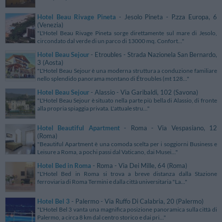
Hotel Beau Rivage Pineta
- Jesolo Pineta - P.zza Europa, 6
(Venezia)
"L'Hotel Beau Rivage Pineta sorge direttamente sul mare di Jesolo,
circondato dal verde di un parco di 13000 mq. Confort..."
Hotel Beau Sejour
- Etroubles - Strada Nazionela San Bernardo,
3 (Aosta)
"L'Hotel Beau Sejour è una moderna struttura a conduzione familiare
nello splendido panorama montano di Étroubles (mt 128..."
Hotel Beau Sejour
- Alassio - Via Garibaldi, 102 (Savona)
"L'Hotel Beau Sejour è situato nella parte più bella di Alassio, di fronte
alla propria spiaggia privata. L'attuale stru..."
Hotel Beautiful Apartment
- Roma - Via Vespasiano, 12
(Roma)
"Beautiful Apartment è una comoda scelta per i soggiorni Business e
Leisure a Roma, a pochi passi dal Vaticano, dai Musei..."
Hotel Bed in Roma
- Roma - Via Dei Mille, 64 (Roma)
"L'Hotel Bed in Roma si trova a breve distanza dalla Stazione
ferroviaria di Roma Termini e dalla città universitaria "La..."
Hotel Bel 3
- Palermo - Via Ruffo Di Calabria, 20 (Palermo)
"L'Hotel Bel 3 vanta una magnifica posizione panoramica sulla città di
Palermo, a circa 8 km dal centro storico e dai pri..."