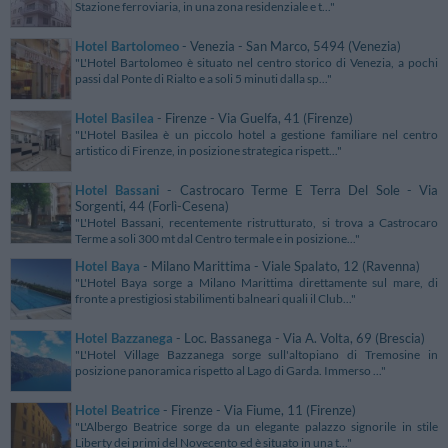
Stazione ferroviaria, in una zona residenziale e t..."
Hotel Bartolomeo
- Venezia - San Marco, 5494 (Venezia)
"L'Hotel Bartolomeo è situato nel centro storico di Venezia, a pochi
passi dal Ponte di Rialto e a soli 5 minuti dalla sp..."
Hotel Basilea
- Firenze - Via Guelfa, 41 (Firenze)
"L'Hotel Basilea è un piccolo hotel a gestione familiare nel centro
artistico di Firenze, in posizione strategica rispett..."
Hotel Bassani
- Castrocaro Terme E Terra Del Sole - Via
Sorgenti, 44 (Forlì-Cesena)
"L'Hotel Bassani, recentemente ristrutturato, si trova a Castrocaro
Terme a soli 300 mt dal Centro termale e in posizione..."
Hotel Baya
- Milano Marittima - Viale Spalato, 12 (Ravenna)
"L'Hotel Baya sorge a Milano Marittima direttamente sul mare, di
fronte a prestigiosi stabilimenti balneari quali il Club..."
Hotel Bazzanega
- Loc. Bassanega - Via A. Volta, 69 (Brescia)
"L'Hotel Village Bazzanega sorge sull'altopiano di Tremosine in
posizione panoramica rispetto al Lago di Garda. Immerso ..."
Hotel Beatrice
- Firenze - Via Fiume, 11 (Firenze)
"L'Albergo Beatrice sorge da un elegante palazzo signorile in stile
Liberty dei primi del Novecento ed è situato in una t..."