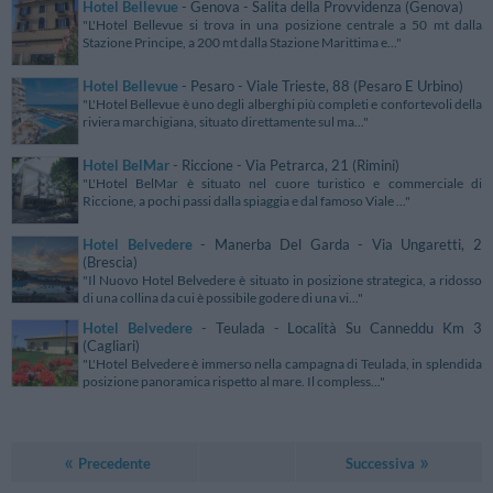
Hotel Bellevue
- Genova - Salita della Provvidenza (Genova)
"L'Hotel Bellevue si trova in una posizione centrale a 50 mt dalla
Stazione Principe, a 200 mt dalla Stazione Marittima e..."
Hotel Bellevue
- Pesaro - Viale Trieste, 88 (Pesaro E Urbino)
"L'Hotel Bellevue è uno degli alberghi più completi e confortevoli della
riviera marchigiana, situato direttamente sul ma..."
Hotel BelMar
- Riccione - Via Petrarca, 21 (Rimini)
"L'Hotel BelMar è situato nel cuore turistico e commerciale di
Riccione, a pochi passi dalla spiaggia e dal famoso Viale ..."
Hotel Belvedere
- Manerba Del Garda - Via Ungaretti, 2
(Brescia)
"Il Nuovo Hotel Belvedere è situato in posizione strategica, a ridosso
di una collina da cui è possibile godere di una vi..."
Hotel Belvedere
- Teulada - Località Su Canneddu Km 3
(Cagliari)
"L'Hotel Belvedere è immerso nella campagna di Teulada, in splendida
posizione panoramica rispetto al mare. Il compless..."
Precedente
Successiva