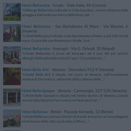
Hotel Bellavista
- Grado - Viale Italia, 48 (Gorizia)
"L’Albergo Bellavista è ubicato in Città Giardino, a breve distanza dalla
spiaggia e dall’ombroso Parco delle Rose, dal ..."
Hotel Bellavista
- San Bartolomeo Al Mare - Via Mazzini, 6
(Imperia)
"L’Hotel Bellavista è situato a San Bartolomeo al Mare a soli 500 mt dal
mare. Grazie alle sue dimensioni ridotte, la st..."
Hotel Bellavista
- Anacapri - Via G. Orlandi, 10 (Napoli)
"L’Hotel Bellavista si trova ad Anacapri ed è uno dei più antichi
alberghi della splendida isola di Capri. Circondato da..."
Hotel Belle Arti
- Venezia - Dorsoduro 912/9 (Venezia)
"L'Hotel Belle Arti è situato nel cuore di Venezia, nell'incantevole
sestiere di Dorsoduro, adiacente all'Accademia delle..."
Hotel Belle Epoque
- Venezia - Cannaregio, 127/128 (Venezia)
"L'Hotel Belle Epoque è situato nel centro storico di Venezia a pochi
minuti dalla Stazione Ferroviaria nel Sestriere Can..."
Hotel Bellevue
- Rimini - Piazzale Kennedy, 12 (Rimini)
"L'Hotel Bellevue si trova a Rimini di fronte al mare in un'area elegante
ed esclusiva della città. La struttura offre u..."