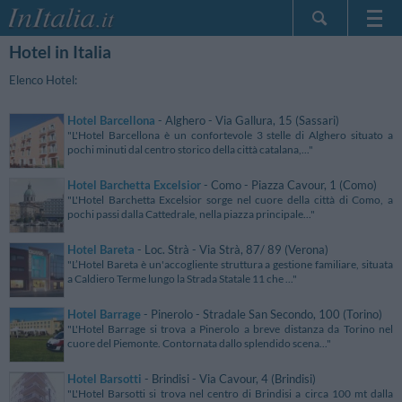
Hotel in Italia
Home Page
Le mie Prenotazioni
Elenco Hotel:
InItalia Club
Hotel Barcellona
- Alghero - Via Gallura, 15 (Sassari)
Lingua
"L'Hotel Barcellona è un confortevole 3 stelle di Alghero situato a
pochi minuti dal centro storico della città catalana,..."
Hotel Barchetta Excelsior
- Como - Piazza Cavour, 1 (Como)
"L'Hotel Barchetta Excelsior sorge nel cuore della città di Como, a
pochi passi dalla Cattedrale, nella piazza principale..."
Hotel Bareta
- Loc. Strà - Via Strà, 87/ 89 (Verona)
"L’Hotel Bareta è un'accogliente struttura a gestione familiare, situata
a Caldiero Terme lungo la Strada Statale 11 che ..."
Hotel Barrage
- Pinerolo - Stradale San Secondo, 100 (Torino)
"L'Hotel Barrage si trova a Pinerolo a breve distanza da Torino nel
cuore del Piemonte. Contornata dallo splendido scena..."
Hotel Barsotti
- Brindisi - Via Cavour, 4 (Brindisi)
"L'Hotel Barsotti si trova nel centro di Brindisi a circa 100 mt dalla