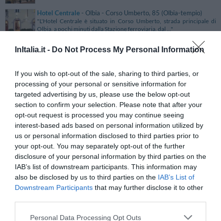
Hotel Centrale
- Olbia - Corso Umberto, 85 (Olbia-tempio)
"L'Hotel Centrale è situato in Corso Umberto, strada principale di
Olbia, a pochi minuti dalla Stazione ferroviaria, dal ..."
Hotel Centrale
- Trieste - via Amilcare Ponchielli, 1 (Trieste)
InItalia.it -
Do Not Process My Personal Information
"L'Hotel Centrale è situato al centro di Trieste nella zona pedonale
della bellissima Piazza Sant'Antonio, lungo il canal..."
If you wish to opt-out of the sale, sharing to third parties, or
processing of your personal or sensitive information for
Hotel Centro
- Firenze - via dei Ginori, 17 (Firenze)
"L'Hotel Centro si trova nel cuore di Firenze, nel famoso e
targeted advertising by us, please use the below opt-out
centralissimo quartiere “San Lorenzo”. L'albergo è situato i..."
section to confirm your selection. Please note that after your
opt-out request is processed you may continue seeing
Hotel Centro
- Campi Bisenzio - Via Falcini, 7 (Firenze)
interest-based ads based on personal information utilized by
"L'Hotel Centro deve il nome alla sua particolare posizione, essendo
us or personal information disclosed to third parties prior to
ubicato nella piazza centrale di un'antica cittadina..."
your opt-out. You may separately opt-out of the further
Hotel Centro Benessere I Pionieri
- Abetone - Via Val Di Luce,
disclosure of your personal information by third parties on the
54 (Pistoia)
IAB’s list of downstream participants. This information may
"L'Hotel Centro Benessere I Pionieri sorge ad Abetone ed è l'unica
also be disclosed by us to third parties on the
IAB’s List of
struttura situata direttamente sulle piste da sci nel ..."
Downstream Participants
that may further disclose it to other
Hotel Centro Congressi Polo Nautico
- Salerno - Lungomare
third parties.
Cristoforo Colombo (Salerno)
"L'Hotel Centro Congressi Polo Nautico è uno splendido albergo 4
stelle situato a Salerno direttamente sul mare, in posiz..."
Personal Data Processing Opt Outs