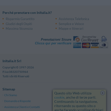
Perché prenotare con InItalia.it?
Risparmio Garantito
Assistenza Telefonica
Giudizi degli Ospiti
Semplice e Veloce
Massima Sicurezza
Mappe e Itinerari
Prenotazioni Sicure
Clicca qui per verificare
InItalia.it Srl
Copyright © 1997-2026
P.iva 08320750964
Tutti i diritti Riservati
Sitemap
x
Questo sito Web utilizza
Chi Siamo
Note Legali
cookie
, anche di terze parti.
Domande e Risposte
Privacy
Continuando la navigazione,
ritornando su questo sito o
Assistenza Clienti e Contatti
Termini e Condizioni generali
anche facendo scrolling dichiari