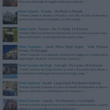
Miracoli e dai luoghi di maggiori interesse culturale ..."
Hotel Celeste
- Procida - Via Rivoli, 6 (Napoli)
"L'Hotel Celeste è situato a Procida a soli 200 mt dal caratteristico
porticciolo di Marina Chiaiolella, e a 150 mt dalla..."
Hotel Cellai
- Firenze - Via 27 Aprile, 14 (Firenze)
"L'Hotel Cellai è un Hotel de Charme che si trova nel cuore del centro
storico di Firenze, circondato da monumenti, chies..."
Hotel Cenacolo
- Santa Maria Degli Angeli - Viale Patrono
D'italia, 70 (Perugia)
"Hotel Cenacolo è un elegante soluzione di soggiorno a Santa Maria
Degli Angeli, ideale per chi ama il relax, l'arte e la..."
Hotel Cenobio dei Dogi
- Camogli - Via Cuneo, 34 (Genova)
"l’Hotel Cenobio dei Dogi domina la riviera di Levante ed è situato a
breve distanza dal borgo marinaro di Camogli, lungo..."
Hotel Centrale
- Amalfi - Largo Duchi Piccolomini (Salerno)
"L'Hotel Centrale è situato al centro di Amalfi direttamente su Piazza
Duomo, nell'antico e nobile Palazzo Piccolomini ri..."
Hotel Centrale
- L'aquila - Via Simonetto, 5/a (L'Aquila)
"L'Hotel Centrale sorge all'interno di un edificio settecentesco, in parte
oggetto di una ristrutturazione avvenuta nel s..."