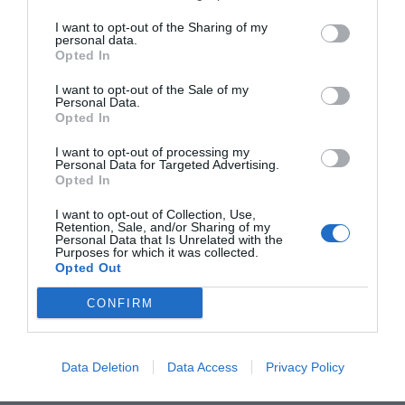
Hotel Centro Congressi San Luca
- Battipaglia - SS18 (Salerno)
I want to opt-out of the Sharing of my
"Il San Luca Resort è uno straordinario e attraente complesso situato a
personal data.
Battipaglia, al centro di un'area strategica dal ..."
Opted In
Hotel Centro Turistico Gardesano
- Bussolengo - Via
I want to opt-out of the Sale of my
Pastrengo, 69 (Verona)
Personal Data.
"L'Hotel Centro Turistico Gardesano sorge nel territorio di
Opted In
Bussolengo, in una splendida zona collinare a breve distanza ..."
Hotel Cepina Albergo Incantato
- Cepina - Via Roma, 120
I want to opt-out of processing my
Personal Data for Targeted Advertising.
(Sondrio)
Opted In
"L'Hotel Cepina si trova nella tranquilla località omonima, a soli 3 km
dalla città di Bormio e dagli stabilimenti termal..."
I want to opt-out of Collection, Use,
Hotel Certaldo
- Certaldo - Via Del Molino, 74 (Firenze)
Retention, Sale, and/or Sharing of my
"L'Hotel Certaldo si trova nell'omonima località nel cuore della
Personal Data that Is Unrelated with the
verdeggiante Toscana. La struttura consiste in una dimo..."
Purposes for which it was collected.
Opted Out
Hotel Certosa
- Milano - viale Certosa, 26 (Milano)
"L'Hotel Certosa è situato a Milano in Viale Certosa, in una posizione
CONFIRM
ideale per chi viaggia per affari, a breve distanz..."
Hotel Cervo
- Milano - Piazzale Principessa Clotilde, 10
(Milano)
Data Deletion
Data Access
Privacy Policy
"L’Hotel Cervo è un moderno albergo a 3 stelle situato a Milano in zona
di Porta Nuova a soli 200 mt dalla fermata Repubb..."