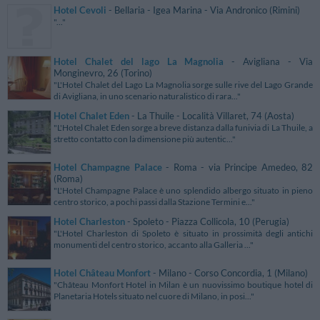
Hotel Cevoli
- Bellaria - Igea Marina - Via Andronico (Rimini)
"..."
Hotel Chalet del lago La Magnolia
- Avigliana - Via
Monginevro, 26 (Torino)
"L'Hotel Chalet del Lago La Magnolia sorge sulle rive del Lago Grande
di Avigliana, in uno scenario naturalistico di rara..."
Hotel Chalet Eden
- La Thuile - Località Villaret, 74 (Aosta)
"L'Hotel Chalet Eden sorge a breve distanza dalla funivia di La Thuile, a
stretto contatto con la dimensione più autentic..."
Hotel Champagne Palace
- Roma - via Principe Amedeo, 82
(Roma)
"L'Hotel Champagne Palace è uno splendido albergo situato in pieno
centro storico, a pochi passi dalla Stazione Termini e..."
Hotel Charleston
- Spoleto - Piazza Collicola, 10 (Perugia)
"L'Hotel Charleston di Spoleto è situato in prossimità degli antichi
monumenti del centro storico, accanto alla Galleria ..."
Hotel Château Monfort
- Milano - Corso Concordia, 1 (Milano)
"Château Monfort Hotel in Milan è un nuovissimo boutique hotel di
Planetaria Hotels situato nel cuore di Milano, in posi..."