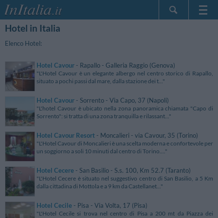
Hotel in Italia
Home Page
Le mie Prenotazioni
Elenco Hotel:
InItalia Club
Hotel Cavour
- Rapallo - Galleria Raggio (Genova)
Lingua
"L'Hotel Cavour è un elegante albergo nel centro storico di Rapallo,
situato a pochi passi dal mare, dalla stazione dei t..."
Hotel Cavour
- Sorrento - Via Capo, 37 (Napoli)
"L'hotel Cavour è ubicato nella zona panoramica chiamata "Capo di
Sorrento": si tratta di una zona tranquilla e rilassant..."
Hotel Cavour Resort
- Moncalieri - via Cavour, 35 (Torino)
"L'Hotel Cavour di Moncalieri è una scelta moderna e confortevole per
un soggiorno a soli 10 minuti dal centro di Torino...."
Hotel Cecere
- San Basilio - S.s. 100, Km 52.7 (Taranto)
"L'Hotel Cecere è situato nel suggestivo centro di San Basilio, a 5 Km
dalla cittadina di Mottola e a 9 km da Castellanet..."
Hotel Cecile
- Pisa - Via Volta, 17 (Pisa)
"L'Hotel Cecile si trova nel centro di Pisa a 200 mt da Piazza dei