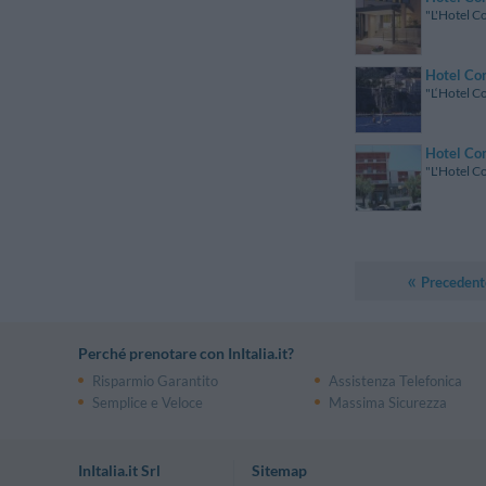
"L'Hotel Co
Hotel Con
"L‘Hotel Co
Hotel Con
"L'Hotel Co
Precedent
Perché prenotare con InItalia.it?
Risparmio Garantito
Assistenza Telefonica
Semplice e Veloce
Massima Sicurezza
InItalia.it Srl
Sitemap