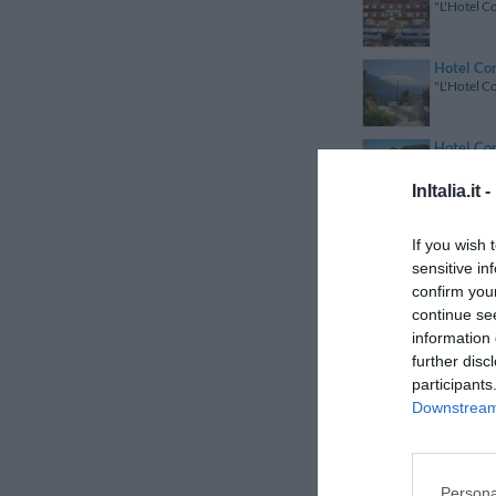
"L'Hotel Co
Hotel Co
"L'Hotel Co
Hotel Co
"L'Hotel Co
InItalia.it -
Hotel Co
If you wish 
"L'Hotel C
sensitive in
confirm you
Hotel Con
continue se
"L'Hotel Co
information 
further disc
participants
Hotel Con
"L'Hotel Co
Downstream 
Hotel Co
"L’Hotel Co
Persona