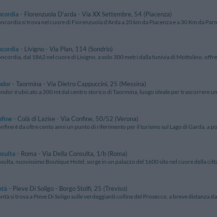
ncordia
- Fiorenzuola D'arda - Via XX Settembre, 54 (Piacenza)
oncordia si trova nel cuore di Fiorenzuola d'Arda a 20 km da Piacenza e a 30 Km da Parm
ncordia
- Livigno - Via Plan, 114 (Sondrio)
ncordia, dal 1862 nel cuore di Livigno, a solo 300 metri dalla funivia di Mottolino, offre 
ndor
- Taormina - Via Dietro Cappuccini, 25 (Messina)
ndor è ubicato a 200 mt dal centro storico di Taormina, luogo ideale per trascorrere un 
nfine
- Colà di Lazise - Via Confine, 50/52 (Verona)
nfine è da oltre cento anni un punto di riferimento per il turismo sul Lago di Garda, a poc
nsulta
- Roma - Via Della Consulta, 1/b (Roma)
ulta, nuovissimo Boutique Hotel, sorge in un palazzo del 1600 sito nel cuore della città,
ntà
- Pieve Di Soligo - Borgo Stolfi, 25 (Treviso)
ntà si trova a Pieve Di Soligo sulle verdeggianti colline del Prosecco, a breve distanza da 