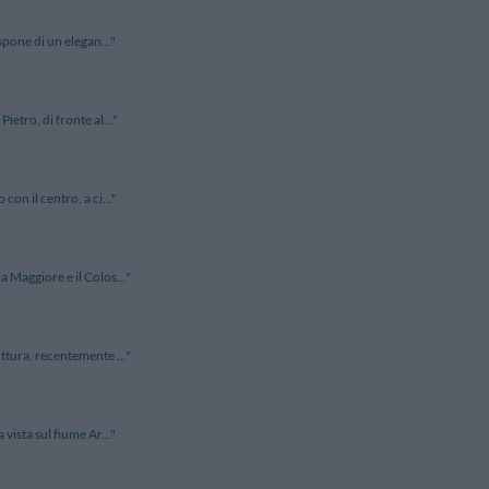
spone di un elegan..."
ietro, di fronte al..."
on il centro, a ci..."
a Maggiore e il Colos..."
ttura, recentemente ..."
vista sul fiume Ar..."