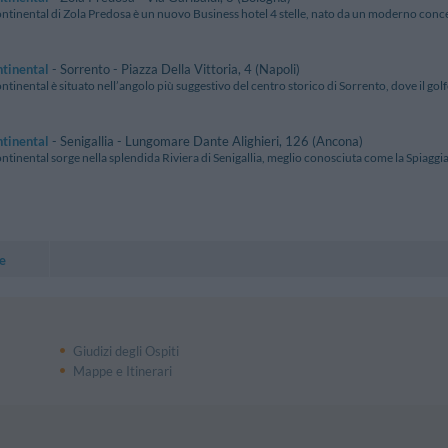
ntinental di Zola Predosa è un nuovo Business hotel 4 stelle, nato da un moderno concett
tinental
- Sorrento - Piazza Della Vittoria, 4 (Napoli)
ntinental è situato nell’angolo più suggestivo del centro storico di Sorrento, dove il golfo 
tinental
- Senigallia - Lungomare Dante Alighieri, 126 (Ancona)
ntinental sorge nella splendida Riviera di Senigallia, meglio conosciuta come la Spiaggia 
e
Giudizi degli Ospiti
Mappe e Itinerari