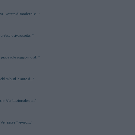
a. Dotato di moderni e ..."
un'esclusiva ospita..."
piacevole soggiorno al..."
hi minuti in auto d..."
 in Via Nazionale e a..."
Venezia e Treviso...."