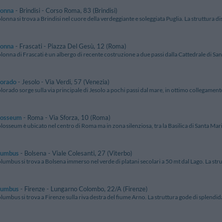
lonna
- Brindisi - Corso Roma, 83 (Brindisi)
lonna si trova a Brindisi nel cuore della verdeggiante e soleggiata Puglia. La struttura di
lonna
- Frascati - Piazza Del Gesù, 12 (Roma)
lonna di Frascati è un albergo di recente costruzione a due passi dalla Cattedrale di San P
lorado
- Jesolo - Via Verdi, 57 (Venezia)
lorado sorge sulla via principale di Jesolo a pochi passi dal mare, in ottimo collegamento c
losseum
- Roma - Via Sforza, 10 (Roma)
losseum è ubicato nel centro di Roma ma in zona silenziosa, tra la Basilica di Santa Mari
lumbus
- Bolsena - Viale Colesanti, 27 (Viterbo)
lumbus si trova a Bolsena immerso nel verde di platani secolari a 50 mt dal Lago. La stru
lumbus
- Firenze - Lungarno Colombo, 22/A (Firenze)
lumbus si trova a Firenze sulla riva destra del fiume Arno. La struttura gode di splendida 