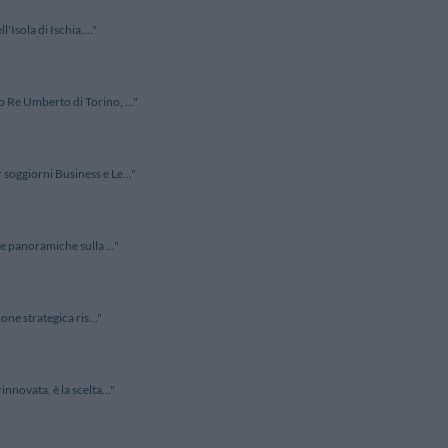
'Isola di Ischia...."
 Re Umberto di Torino, ..."
soggiorni Business e Le..."
e panoramiche sulla ..."
one strategica ris..."
nnovata, è la scelta..."