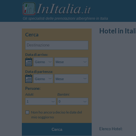
Gli specialisti delle prenotazioni alberghiere in Italia
Hotel in Ital
Cerca
Data di arrivo:
Data di partenza:
Persone:
Adulti:
Bambini:
Non ho ancora deciso le date del
mio soggiorno
Elenco Hotel:
Cerca