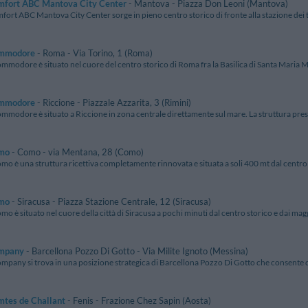
mfort ABC Mantova City Center
- Mantova - Piazza Don Leoni (Mantova)
ort ABC Mantova City Center sorge in pieno centro storico di fronte alla stazione dei tre
ommodore
- Roma - Via Torino, 1 (Roma)
mmodore è situato nel cuore del centro storico di Roma fra la Basilica di Santa Maria Magg
ommodore
- Riccione - Piazzale Azzarita, 3 (Rimini)
ommodore è situato a Riccione in zona centrale direttamente sul mare. La struttura pre
mo
- Como - via Mentana, 28 (Como)
mo è una struttura ricettiva completamente rinnovata e situata a soli 400 mt dal centro s
mo
- Siracusa - Piazza Stazione Centrale, 12 (Siracusa)
mo è situato nel cuore della città di Siracusa a pochi minuti dal centro storico e dai ma
mpany
- Barcellona Pozzo Di Gotto - Via Milite Ignoto (Messina)
ompany si trova in una posizione strategica di Barcellona Pozzo Di Gotto che consente 
mtes de Challant
- Fenis - Frazione Chez Sapin (Aosta)