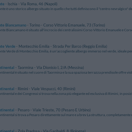
nte
- Ischia - Via Roma, 46 (Napoli)
nte è uno storico albergo situato in quello che tutti definiscono il "centro nevralgico" dell
nte Biancamano
- Torino - Corso Vittorio Emanuele, 73 (Torino)
onte Biancamano è situato all'incrocio dei centralissimi Corso Vittorio Emanuele e Corso
nte Verde
- Montecchio Emilia - Strada Per Barco (Reggio Emilia)
onte Verde di Montecchio Emilia, è un'accogliente albergo immerso nel verde, ideale per 
tinental
- Taormina - Via Dionisio I, 2/A (Messina)
ntinental è situato nel cuore di Taormina e la sua spaziosa terrazza prendisole offre vist
tinental
- Rimini - Viale Vespucci, 40 (Rimini)
ntinental e dei Congressi si trova nella zona più elegante ed esclusiva di Rimini, in posizi
tinental
- Pesaro - Viale Trieste, 70 (Pesaro E Urbino)
ntinental si trova a Pesaro direttamente sul mare e a brev La struttura, completamente ri
tinental
- Zola Predosa - Via Garibaldi, 8 (Bologna)