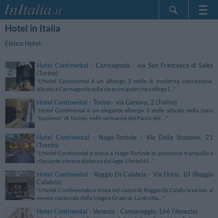
Hotel in Italia
Home Page
Le mie Prenotazioni
Elenco Hotel:
InItalia Club
Hotel Continental
- Carmagnola - via San Francesco di Sales
Lingua
(Torino)
"L'Hotel Continental è un albergo 3 stelle di moderna concezione,
situato a Carmagnola sulla via principale che collega l..."
Hotel Continental
- Torino - via Genova, 2 (Torino)
"Hotel Continental è un elegante albergo 3 stelle situato nella zona
"business" di Torino, nelle vicinanze del Parco del ..."
Hotel Continental
- Nago-Torbole - Via Della Stazione, 21
(Trento)
"L'Hotel Continental si trova a Nago-Torbole in posizione tranquilla e
rilassante a breve distanza dal lago. L'hotel è l..."
Hotel Continental
- Reggio Di Calabria - Via Florio, 10 (Reggio
Calabria)
"L'Hotel Continentale si trova nel cuore di Reggio Di Calabria vicino al
museo nazionale della Magna Graecia. La struttu..."
Hotel Continental
- Venezia - Cannareggio, 166 (Venezia)