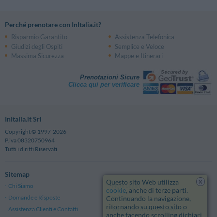
Perché prenotare con InItalia.it?
Risparmio Garantito
Assistenza Telefonica
Giudizi degli Ospiti
Semplice e Veloce
Massima Sicurezza
Mappe e Itinerari
Prenotazioni Sicure
Clicca qui per verificare
InItalia.it Srl
Copyright © 1997-2026
P.iva 08320750964
Tutti i diritti Riservati
Sitemap
x
Questo sito Web utilizza
Chi Siamo
Note Legali
cookie
, anche di terze parti.
Domande e Risposte
Privacy
Continuando la navigazione,
ritornando su questo sito o
Assistenza Clienti e Contatti
Termini e Condizioni generali
anche facendo scrolling dichiari