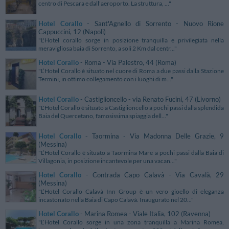
centro di Pescara e dall'aeroporto. La struttura, ..."
Hotel Corallo
- Sant'Agnello di Sorrento - Nuovo Rione
Cappuccini, 12 (Napoli)
"L'Hotel corallo sorge in posizione tranquilla e privilegiata nella
meravigliosa baia di Sorrento, a soli 2 Km dal centr..."
Hotel Corallo
- Roma - Via Palestro, 44 (Roma)
"L’Hotel Corallo è situato nel cuore di Roma a due passi dalla Stazione
Termini, in ottimo collegamento con i luoghi di m..."
Hotel Corallo
- Castiglioncello - via Renato Fucini, 47 (Livorno)
"L'Hotel Corallo è situato a Castiglioncello a pochi passi dalla splendida
Baia del Quercetano, famosissima spiaggia dell..."
Hotel Corallo
- Taormina - Via Madonna Delle Grazie, 9
(Messina)
"L’Hotel Corallo è situato a Taormina Mare a pochi passi dalla Baia di
Villagonia, in posizione incantevole per una vacan..."
Hotel Corallo
- Contrada Capo Calavà - Via Cavalà, 29
(Messina)
"L’Hotel Corallo Calavà Inn Group è un vero gioello di eleganza
incastonato nella Baia di Capo Calavà. Inaugurato nel 20..."
Hotel Corallo
- Marina Romea - Viale Italia, 102 (Ravenna)
"L’Hotel Corallo sorge in una zona tranquilla a Marina Romea,