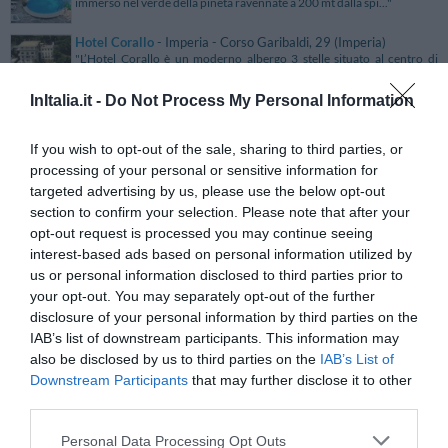
immerso nel verde della pineta ravennate a 200 mt dalla spi..."
Hotel Corallo
- Imperia - Corso Garibaldi, 29 (Imperia)
"L’Hotel Corallo è un moderno albergo 3 stelle situato al centro di
Imperia in splendida posizione panoramica. La strutt..."
InItalia.it -
Do Not Process My Personal Information
Hotel Corolle
- Firenze - Via Giulio Caccini, 24 (Firenze)
"L'Hotel Corolle è un accogliente albergo 3 stelle inaugurato nel 1990
a Firenze nella zona residenziale di Careggi. Sit..."
If you wish to opt-out of the sale, sharing to third parties, or
processing of your personal or sensitive information for
Hotel Corona
- Roma - Via Napoli, 3 (Roma)
targeted advertising by us, please use the below opt-out
"L'Hotel Corona è situato in un angolo tranquillo del centro storico di
section to confirm your selection. Please note that after your
Roma, tra il Teatro dell'Opera e il Viminale, ed ..."
opt-out request is processed you may continue seeing
interest-based ads based on personal information utilized by
Hotel Corona
- Forio D' Ischia - Via Provinciale Panza, 11
(Napoli)
us or personal information disclosed to third parties prior to
"L'Hotel Corona sorge a Forio D' Ischia in posizione invidiabile a circa
your opt-out. You may separately opt-out of the further
350 mt dalle spiagge di La Cava e Citara. Comod..."
disclosure of your personal information by third parties on the
Hotel Corona
- Tirano - Via Italia, 19 (Sondrio)
IAB’s list of downstream participants. This information may
"L’Hotel Corona è uno storico albergo di Tirano, caratteristica
also be disclosed by us to third parties on the
IAB’s List of
cittadina valtellinese situata in posizione strategica ri..."
Downstream Participants
that may further disclose it to other
third parties.
Hotel Corona
- Mareson Di Zoldo - Viale Dolomiti, 11 (Belluno)
"L'Hotel Corona è un accogliente struttura in tipico stile alpino, situata
a Mareson di Zoldo in posizione panoramica ris..."
Personal Data Processing Opt Outs