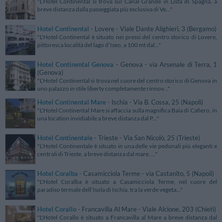
"L’Hotel Continental si trova sul Canal Grande in Lista di Spagna, a
breve distanza dalla passeggiata più esclusiva di Ve..."
Hotel Continental
- Lovere - Viale Dante Alighieri, 3 (Bergamo)
"L'Hotel Continental è situato nei pressi del centro storico di Lovere,
pittoresca località del lago d’Iseo, a 100 mt dal..."
Hotel Continental Genova
- Genova - via Arsenale di Terra, 1
(Genova)
"L’Hotel Continental si trova nel cuore del centro storico di Genova in
uno palazzo in stile liberty completamente rinnov..."
Hotel Continental Mare
- Ischia - Via B. Cossa, 25 (Napoli)
"L'Hotel Continental Mare si affaccia sulla magnifica Baia di Cafiero, in
una location invidiabile a breve distanza dal P..."
Hotel Continentale
- Trieste - Via San Nicolò, 25 (Trieste)
"L’Hotel Continentale è situato in una delle vie pedonali più eleganti e
centrali di Trieste, a breve distanza dal mare. ..."
Hotel Coralba
- Casamicciola Terme - via Castanito, 5 (Napoli)
"L'Hotel Coralba è situato a Casamicciola Terme, nel cuore del
paradiso termale dell’Isola di Ischia, tra la verde vegeta..."
Hotel Corallo
- Francavilla Al Mare - Viale Alcione, 203 (Chieti)
"L'Hotel Corallo è situato a Francavilla al Mare a breve distanza dal