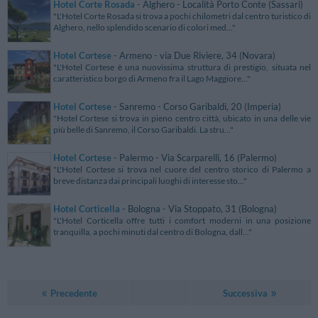
Hotel Corte Rosada
- Alghero - Località Porto Conte (Sassari)
"L'Hotel Corte Rosada si trova a pochi chilometri dal centro turistico di
Alghero, nello splendido scenario di colori med..."
Hotel Cortese
- Armeno - via Due Riviere, 34 (Novara)
"L'Hotel Cortese è una nuovissima struttura di prestigio, situata nel
caratteristico borgo di Armeno fra il Lago Maggiore..."
Hotel Cortese
- Sanremo - Corso Garibaldi, 20 (Imperia)
"Hotel Cortese si trova in pieno centro città, ubicato in una delle vie
più belle di Sanremo, il Corso Garibaldi. La stru..."
Hotel Cortese
- Palermo - Via Scarparelli, 16 (Palermo)
"L'Hotel Cortese si trova nel cuore del centro storico di Palermo a
breve distanza dai principali luoghi di interesse sto..."
Hotel Corticella
- Bologna - Via Stoppato, 31 (Bologna)
"L'Hotel Corticella offre tutti i comfort moderni in una posizione
tranquilla, a pochi minuti dal centro di Bologna, dall..."
Precedente
Successiva