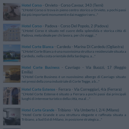
Hotel Corso
- Orvieto - Corso Cavour, 343 (Terni)
"L'Hotel Corso si trova in pieno centro storico a Orvieto, a pochi passi
dai più importanti monumenti e dai maggiori serv..."
Hotel Corso
- Padova - Corso Del Popolo, 2 (Padova)
"L'Hotel Corso è situato nel cuore della splendida e storica città di
Padova, meta ideale per chi lavora, per chi viaggi..."
Hotel Corte Bianca
- Cardedu - Marina Di Cardedu (Ogliastra)
"L'Hotel Corte Bianca è una nuovissima struttura residenziale situata a
Cardedu, nella costa orientale della Sardegna, a..."
Hotel Corte Business
- Cavriago - Via Buozzi, 17 (Reggio
Emilia)
"L’Hotel Corte Business è un nuovissimo albergo di Cavriago situato
nei pressi della zona industriale di Corte Tegge, a b..."
Hotel Corte Estense
- Ferrara - Via Correggiari, 4/a (Ferrara)
"L’Hotel Corte Estense è situato a Ferrara a pochi passi dai principali
luoghi di interesse turistico della città, ma al ..."
Hotel Corte Grande
- Tribiano - Via Umberto I, 2/4 (Milano)
"Hotel Corte Grande è una struttura elegante e raffinata situata a
Tribiano, a Sud Est di Milano, in posizione strategica..."